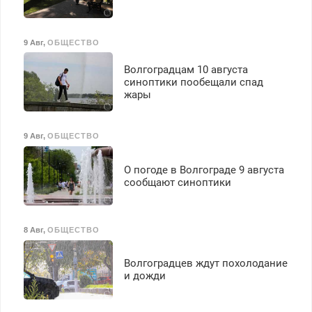
премия. Возможно
бесплатное обучение,
получение документов,
9 Авг
,
ОБЩЕСТВО
работа инспектором по
транспортной
Волгоградцам 10 августа
безопасности с з/п до
синоптики пообещали спад
125000 руб.
жары
9 Авг
,
ОБЩЕСТВО
О погоде в Волгограде 9 августа
сообщают синоптики
8 Авг
,
ОБЩЕСТВО
Волгоградцев ждут похолодание
и дожди