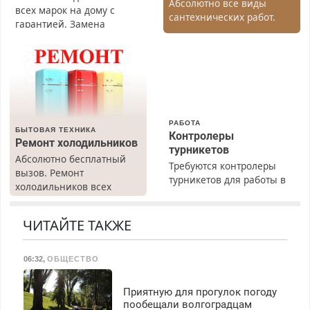
Абсолютно все виды
всех марок на дому с
сантехнических работ.
гарантией. Замена
Быстро. Качественно.
резины. Качественно.
Недорого.
Недорого. Без выходных.
Все районы. Скидка.
Вызов бесплатный.
РАБОТА
БЫТОВАЯ ТЕХНИКА
Контролеры
Ремонт холодильников
турникетов
Абсолютно бесплатный
Требуются контролеры
вызов. Ремонт
турникетов для работы в
холодильников всех
Москве и Подмосковье
марок на дому, с
(мужчины, женщины).
гарантией. Все р-ны.
Прием по ТК РФ. График
ЧИТАЙТЕ ТАКЖЕ
Срочно. Без выходных.
работы любой.
Пенсионерам – скидки до
Бесплатное проживание.
40%. Мастер со стажем.
06:32
,
ОБЩЕСТВО
З/п – до 96000 рублей до
вычета налогов.
Ежемесячно
Приятную для прогулок погоду
выплачивается денежная
пообещали волгоградцам