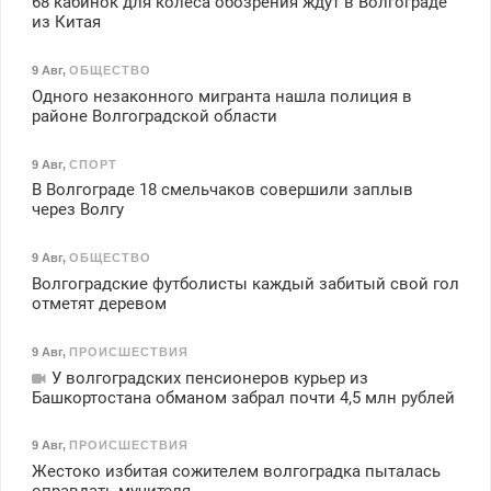
68 кабинок для колеса обозрения ждут в Волгограде
из Китая
9 Авг
,
ОБЩЕСТВО
Одного незаконного мигранта нашла полиция в
районе Волгоградской области
9 Авг
,
СПОРТ
В Волгограде 18 смельчаков совершили заплыв
через Волгу
9 Авг
,
ОБЩЕСТВО
Волгоградские футболисты каждый забитый свой гол
отметят деревом
9 Авг
,
ПРОИСШЕСТВИЯ
У волгоградских пенсионеров курьер из
Башкортостана обманом забрал почти 4,5 млн рублей
9 Авг
,
ПРОИСШЕСТВИЯ
Жестоко избитая сожителем волгоградка пыталась