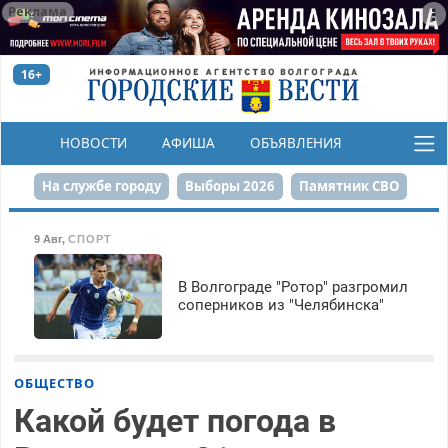
Реклама
16+
НОВОСТИ
АФИША
ОБЪЯВЛЕНИЯ
КОНКУРСЫ
На службе городу
Выборы 2026
Памятник СВО
Сталинград в сердце
Финграмотность
9 Авг
,
СПОРТ
Набережная
День Победы
Реконструкция ЦПКиО
В Волгограде "Ротор" разгромил
соперников из "Челябинска"
80-летие Победы
Парк Героев-летчиков
ОБЩЕСТВО
Какой будет погода в