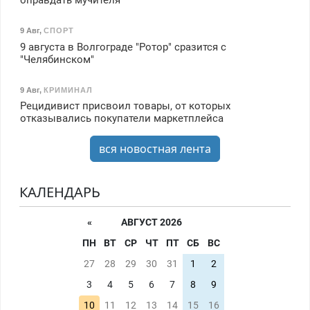
оправдать мучителя
9 Авг
,
СПОРТ
9 августа в Волгограде "Ротор" сразится с
"Челябинском"
9 Авг
,
КРИМИНАЛ
Рецидивист присвоил товары, от которых
отказывались покупатели маркетплейса
вся новостная лента
КАЛЕНДАРЬ
«
АВГУСТ 2026
ПН
ВТ
СР
ЧТ
ПТ
СБ
ВС
27
28
29
30
31
1
2
3
4
5
6
7
8
9
10
11
12
13
14
15
16