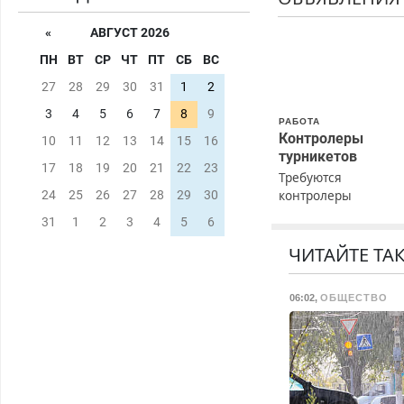
«
АВГУСТ 2026
ПН
ВТ
СР
ЧТ
ПТ
СБ
ВС
27
28
29
30
31
1
2
3
4
5
6
7
8
9
РАБОТА
Контролеры
10
11
12
13
14
15
16
турникетов
17
18
19
20
21
22
23
Требуются
контролеры
24
25
26
27
28
29
30
турникетов для
31
1
2
3
4
5
6
работы в Москве и
Подмосковье
ЧИТАЙТЕ ТА
(мужчины,
женщины). Прием п
06:02
,
ОБЩЕСТВО
ТК РФ. График рабо
любой. Бесплатное
проживание. З/п – д
96000 рублей до
вычета налогов.
Ежемесячно