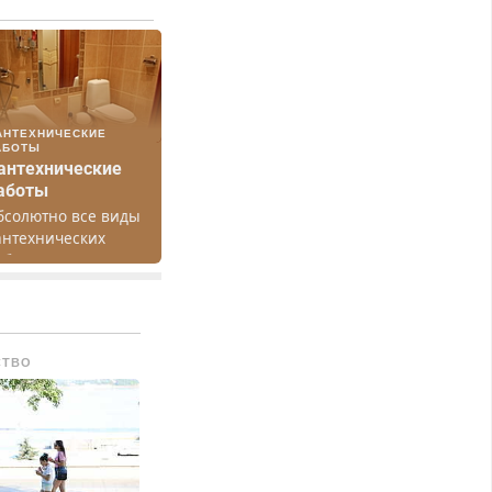
АНТЕХНИЧЕСКИЕ
АБОТЫ
антехнические
аботы
бсолютно все виды
антехнических
абот. Быстро.
ачественно.
едорого.
СТВО