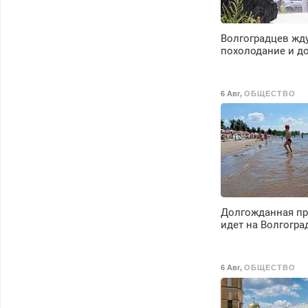
выплачивается
денежная премия.
Возможно бесплатн
Волгоградцев жд
обучение, получени
похолодание и д
документов, работа
инспектором по
транспортной
6 Авг
,
ОБЩЕСТВО
безопасности с з/п 
125000 руб.
Долгожданная пр
идет на Волгогра
6 Авг
,
ОБЩЕСТВО