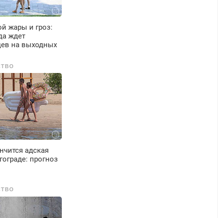
й жары и гроз:
да ждет
цев на выходных
СТВО
нчится адская
гограде: прогноз
СТВО