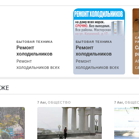
С
БЫТОВАЯ ТЕХНИКА
БЫТОВАЯ ТЕХНИКА
Р
Ремонт
Ремонт
С
холодильников
холодильников
р
Ремонт
Ремонт
А
холодильников всех
холодильников всех
с
марок на дому с
марок на дому.
р
гарантией. Замена
К
резины. Качественно.
Н
КЖЕ
Недорого. Без
о
выходных. Все
7 Авг
,
ОБЩЕСТВО
7 Авг
,
ОБЩЕ
ты
районы. Скидка.
Вызов бесплатный.
о