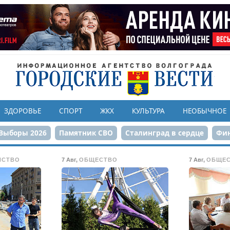
ЗДОРОВЬЕ
СПОРТ
ЖКХ
КУЛЬТУРА
НЕОБЫЧНОЕ
Выборы 2026
Памятник СВО
Сталинград в сердце
Фин
онструкция ЦПКиО
80-летие Победы
Парк Героев-летчи
ЙСТВО
7 Авг
,
ОБЩЕСТВО
7 Авг
,
ОБЩЕ