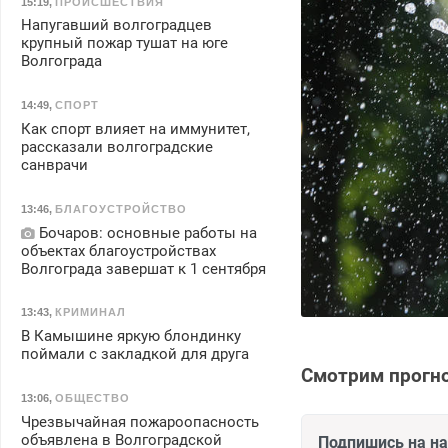
15:19
,
ПРОИСШЕСТВИЯ
Напугавший волгоградцев
крупный пожар тушат на юге
Волгограда
14:49
,
СПОРТ
Как спорт влияет на иммунитет,
рассказали волгоградские
санврачи
13:46
,
БЛАГОУСТРОЙСТВО
Бочаров: основные работы на
объектах благоустройствах
Волгограда завершат к 1 сентября
13:43
,
КРИМИНАЛ
В Камышине яркую блондинку
поймали с закладкой для друга
Смотрим прогно
13:06
,
ОБЩЕСТВО
Чрезвычайная пожароопасность
объявлена в Волгоградской
Подпишись на н