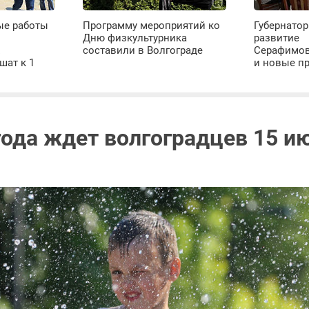
ые работы
Программу мероприятий ко
Губернатор
Дню физкультурника
развитие
х
составили в Волгограде
Серафимов
шат к 1
и новые п
года ждет волгоградцев 15 и