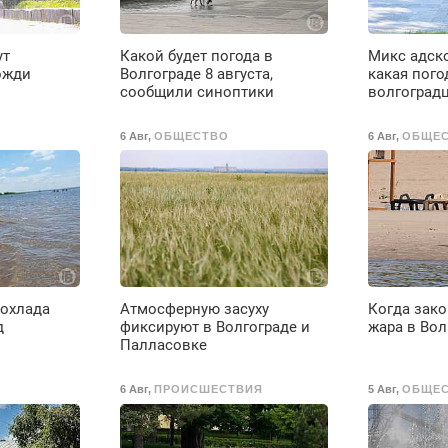
ое
ут
Какой будет погода в
Микс адско
е
ожди
Волгограде 8 августа,
какая пого
сообщили синоптики
волгоград
6 Авг
,
ОБЩЕСТВО
6 Авг
,
ОБЩЕ
до
охлада
Атмосферную засуху
Когда зако
д
фиксируют в Волгограде и
жара в Вол
Палласовке
6 Авг
,
ПРОИСШЕСТВИЯ
5 Авг
,
ОБЩЕ