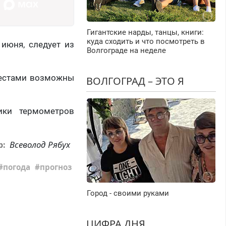
Гигантские нарды, танцы, книги:
куда сходить и что посмотреть в
июня, следует из
Волгограде на неделе
 местами возможны
ВОЛГОГРАД – ЭТО Я
ики термометров
Всеволод Рябух
р:
погода
прогноз
Город - своими руками
ЦИФРА ДНЯ