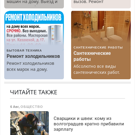
машин на дому. Выезд и
вызов. Ремонт
диагностика бесплатно.
холодильников всех
Предусмотрены скидки.
марок на дому, с
гарантией. Все р-ны.
Срочно. Без выходных.
Пенсионерам – скидки до
40%. Мастер со стажем.
САНТЕХНИЧЕСКИЕ РАБОТЫ
БЫТОВАЯ ТЕХНИКА
Сантехнические
Ремонт холодильников
работы
Ремонт холодильников
Абсолютно все виды
всех марок на дому.
сантехнических работ.
Быстро. Качественно.
Недорого.
ЧИТАЙТЕ ТАКЖЕ
6 Авг
,
ОБЩЕСТВО
Сварщики и швеи: кому из
волгоградцев кратно прибавили
зарплату