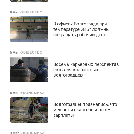
6 Авг
,
ОБЩЕСТВО
В офисах Волгограда при
температуре 28,5º должны
сокращать рабочий день
5 Авг
,
ОБЩЕСТВО
Восемь карьерных перспектив
есть для возрастных
волгоградцев
5 Авг
,
ЭКОНОМИКА
Волгоградцы признались, что
мешает их карьере и росту
зарплаты
4 Авг
,
ЭКОНОМИКА