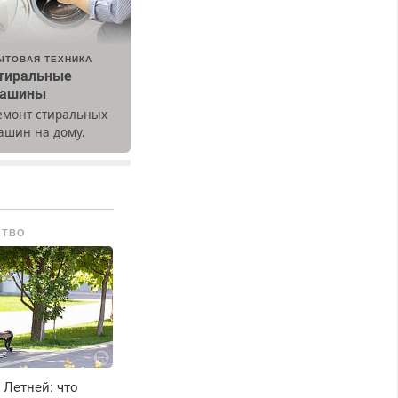
ЫТОВАЯ ТЕХНИКА
тиральные
ашины
емонт стиральных
ашин на дому.
ыезд и диагностика
есплатно.
редусмотрены
кидки.
СТВО
Летней: что