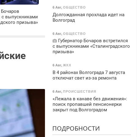
6 Авг
,
ОБЩЕСТВО
 Бочаров
Долгожданная прохлада идет на
я с выпускниками
Волгоград
адского призыва»
6 Авг
,
ОБЩЕСТВО
Губернатор Бочаров встретился
с выпускниками «Сталинградского
призыва»
айские
6 Авг
,
ЖКХ
В 4 районах Волгограда 7 августа
отключат свет из-за ремонта
6 Авг
,
ПРОИСШЕСТВИЯ
«Лежала в канаве без движения»:
поиск пропавшей пенсионерки
закрыт под Волгоградом
ПОДРОБНОСТИ