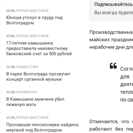
Подписывайтесь 
14:00
,
ПРОИСШЕСТВИЯ
Вы всегда будете
Юноша утонул в пруду под
Волгоградом
Производственна
13:56
,
ПРОИСШЕСТВИЯ
майских праздник
17-летняя камышанка
нерабочие дни для
предоставила неизвестному
банковский счет за 500 рублей
13:39
,
ОБЩЕСТВО
Согл
В парке Волгограда прозвучит
для 
концерт органной музыки
дея
тепл
13:38
,
КРИМИНАЛ
В Камышине мужчина убил
по с
лежачую мать
13:19
,
ПРОИСШЕСТВИЯ
Отмечается, что
Пропавшая пенсионерка найдена
работают без пе
мертвой под Волгоградом