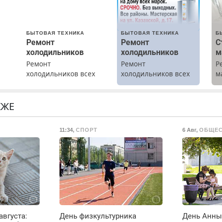
БЫТОВАЯ ТЕХНИКА
БЫТОВАЯ ТЕХНИКА
Б
Ремонт
Ремонт
С
холодильников
холодильников
м
Ремонт
Ремонт
Р
холодильников всех
холодильников всех
м
марок на дому с
марок на дому.
В
гарантией. Замена
б
резины. Качественно.
П
КЖЕ
Недорого. Без
с
о
выходных. Все
11:34
,
СПОРТ
6 Авг
,
ОБЩЕ
ты
районы. Скидка.
Вызов бесплатный.
о
ое
августа:
День физкультурника
День Анны 