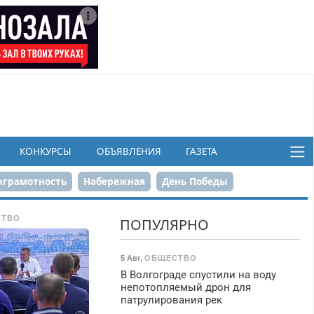
КОНКУРСЫ
ОБЪЯВЛЕНИЯ
ГАЗЕТА
грамотность
Набережная
День Победы
ков
СТВО
ПОПУЛЯРНО
5 Авг
,
ОБЩЕСТВО
В Волгограде спустили на воду
непотопляемый дрон для
патрулирования рек