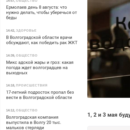
14:57
,
ОБЩЕСТВО
Ермолаев день 8 августа: что
нужно делать, чтобы уберечься от
беды
14:42
,
ЗДОРОВЬЕ
В Волгоградской области врачи
обсуждают, как победить рак ЖКТ
14:39
,
ОБЩЕСТВО
Микс адской жары и гроз: какая
погода ждет волгоградцев на
выходных
14:18
,
ПРОИСШЕСТВИЯ
17-летний подросток пропал без
вести в Волгоградской области
14:12
,
ОБЩЕСТВО
1, 2 и 3 мая б
Волгоградская компания
выпустила в Волгу 20 тыс.
мальков стерляди