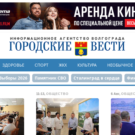
ЗДОРОВЬЕ
СПОРТ
ЖКХ
КУЛЬТУРА
НЕОБЫЧНОЕ
Выборы 2026
Памятник СВО
Сталинград в сердце
Фин
онструкция ЦПКиО
80-летие Победы
Парк Героев-летчи
11:13
,
ОБЩЕСТВО
6 Авг
,
ОБЩЕ