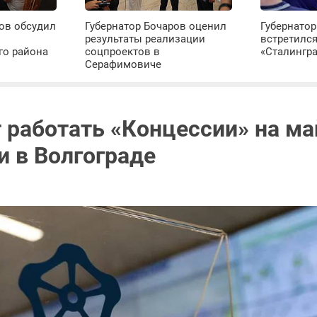
ов обсудил
Губернатор Бочаров оценил
Губернатор
результаты реализации
встретилс
го района
соцпроектов в
«Сталингр
Серафимовиче
т работать «Концессии» на м
и в Волгограде