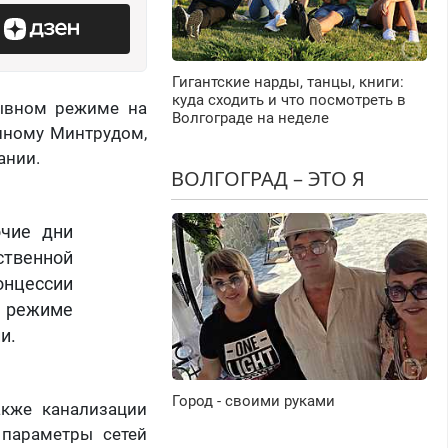
Гигантские нарды, танцы, книги:
куда сходить и что посмотреть в
рывном режиме на
Волгограде на неделе
енному Минтрудом,
ании.
ВОЛГОГРАД – ЭТО Я
очие дни
ственной
нцессии
м режиме
и.
Город - своими руками
акже канализации
 параметры сетей