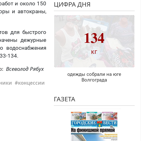
ЦИФРА ДНЯ
работ и около 150
оры и автокраны,
134
нтов для быстрого
начены дежурные
го водоснабжения
кг
33-134.
Всеволод Рябух
р:
одежды собрали на юге
Волгограда
ники
концессии
ГАЗЕТА