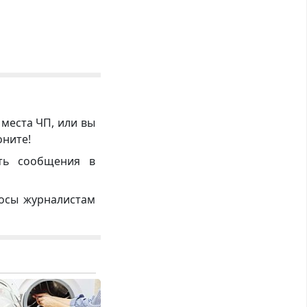
 места ЧП, или вы
оните!
ть сообщения в
росы журналистам