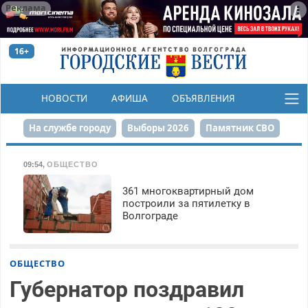
Реклама
16+
НОВОСТИ
АФИША
ОБЪЯВЛЕНИЯ
КОНКУРСЫ
На службе городу
Выборы 2026
Памятник СВО
Сталинград в сердце
Финграмотность
09:54
,
ОБЩЕСТВО
Набережная
День Победы
Реконструкция ЦПКиО
361 многоквартирный дом
построили за пятилетку в
Волгограде
80-летие Победы
Парк Героев-летчиков
ОБЩЕСТВО
Губернатор поздравил