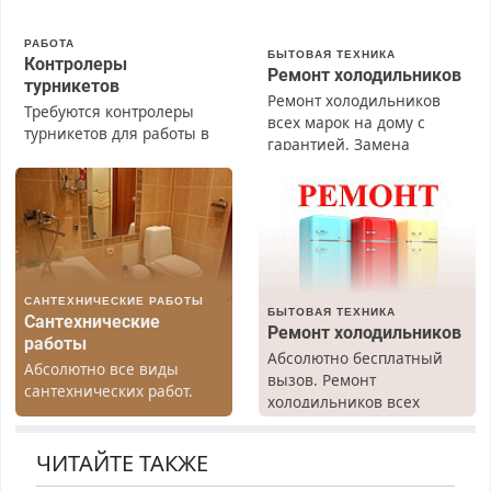
РАБОТА
БЫТОВАЯ ТЕХНИКА
Контролеры
Ремонт холодильников
турникетов
Ремонт холодильников
Требуются контролеры
всех марок на дому с
турникетов для работы в
гарантией. Замена
Москве и Подмосковье
резины. Качественно.
(мужчины, женщины).
Недорого. Без выходных.
Прием по ТК РФ. График
Все районы. Скидка.
работы любой.
Вызов бесплатный.
Бесплатное проживание.
З/п – до 96000 рублей до
вычета налогов.
САНТЕХНИЧЕСКИЕ РАБОТЫ
Ежемесячно
БЫТОВАЯ ТЕХНИКА
Сантехнические
выплачивается денежная
Ремонт холодильников
работы
премия. Возможно
Абсолютно бесплатный
Абсолютно все виды
бесплатное обучение,
вызов. Ремонт
сантехнических работ.
получение документов,
холодильников всех
Быстро. Качественно.
работа инспектором по
марок на дому, с
Недорого.
транспортной
гарантией. Все р-ны.
ЧИТАЙТЕ ТАКЖЕ
безопасности с з/п до
Срочно. Без выходных.
125000 руб.
Пенсионерам – скидки до