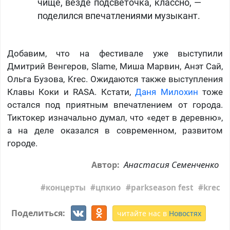
чище, везде подсветочка, классно, —
поделился впечатлениями музыкант.
Добавим, что на фестивале уже выступили
Дмитрий Венгеров, Slame, Миша Марвин, Анэт Сай,
Ольга Бузова, Krec. Ожидаются также выступления
Клавы Коки и RASA. Кстати,
Даня Милохин
тоже
остался под приятным впечатлением от города.
Тиктокер изначально думал, что «едет в деревню»,
а на деле оказался в современном, развитом
городе.
Анастасия Семенченко
Автор:
концерты
цпкио
parkseason fest
krec
Поделиться:
читайте нас в
Новостях