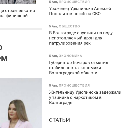
5 Авг
,
ПРОИСШЕСТВИЯ
Уроженец Урюпинска Алексей
де строительство
Пополитов погиб на СВО
 на финишной
5 Авг
,
ОБЩЕСТВО
В Волгограде спустили на воду
непотопляемый дрон для
патрулирования рек
ю
ем
5 Авг
,
ЭКОНОМИКА
Губернатор Бочаров отметил
стабильность экономики
Волгоградской области
5 Авг
,
ПРОИСШЕСТВИЯ
Жительницу Урюпинска задержали
у тайника с наркотиком в
Волгограде
СТАТЬИ