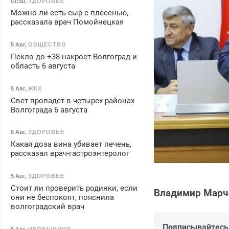
01:50
,
ЗДОРОВЬЕ
Можно ли есть сыр с плесенью,
рассказала врач Помойнецкая
5 Авг
,
ОБЩЕСТВО
Пекло до +38 накроет Волгоград и
область 6 августа
5 Авг
,
ЖКХ
Свет пропадет в четырех районах
Волгограда 6 августа
5 Авг
,
ЗДОРОВЬЕ
Какая доза вина убивает печень,
рассказал врач-гастроэнтеролог
5 Авг
,
ЗДОРОВЬЕ
Стоит ли проверить родинки, если
Владимир Марче
они не беспокоят, пояснила
волгоградский врач
Подписывайтесь 
5 Авг
,
НЕОБЫЧНОЕ