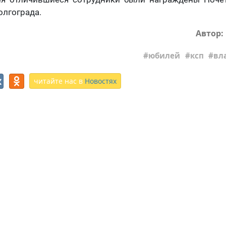
лгограда.
Автор:
юбилей
ксп
вл
читайте нас в
Новостях