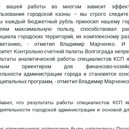
т вашей работы во многом зависит эффект
льзования городской казны – вы строго следите
ы каждый бюджетный рубль приносил нашему гор
елям максимальную пользу, способствовал ра
нциала городских территорий, их комплексному ра
цветанию, - отметил Владимир Марченко. И 
ритет Контрольно-счетной палаты Волгограда непре
льтаты аналитической работы специалистов КСП 
вным ориентиром для финансово-хозяйст
ельности администрации города и становятся осн
ципальных программ, - отметил Владимир Марченко
бавил, что результаты работы специалистов КСП 
деятельности городской администрации и основой д
я отличившиеся сотрудники были награждены Поч