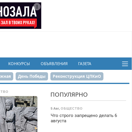
КОНКУРСЫ
ОБЪЯВЛЕНИЯ
ГАЗЕТА
ежная
День Победы
Реконструкция ЦПКиО
в
СТВО
ПОПУЛЯРНО
5 Авг
,
ОБЩЕСТВО
Что строго запрещено делать 6
августа