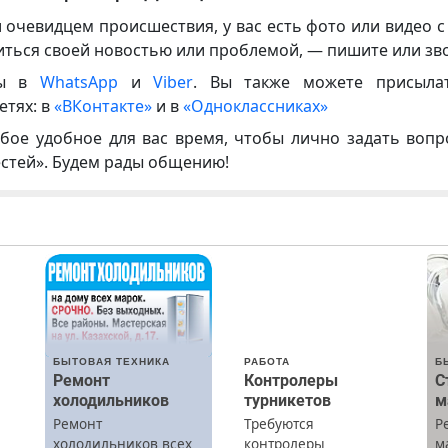
и очевидцем происшествия, у вас есть фото или видео с
иться своей новостью или проблемой, — пишите или зв
ны в
WhatsApp
и
Viber
. Вы также можете присыла
етях: в
«ВКонтакте»
и в
«Одноклассниках»
бое удобное для вас время, чтобы лично задать воп
естей». Будем рады общению!
БЫТОВАЯ ТЕХНИКА
РАБОТА
Б
Ремонт
Контролеры
С
холодильников
турникетов
м
Ремонт
Требуются
Р
х
холодильников всех
контролеры
м