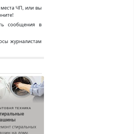
 места ЧП, или вы
оните!
ть сообщения в
росы журналистам
ЫТОВАЯ ТЕХНИКА
тиральные
ашины
емонт стиральных
ашин на дому.