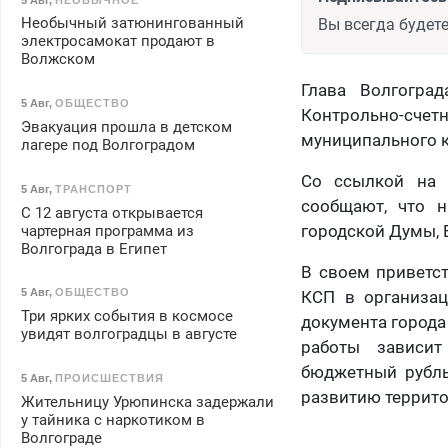
Необычный затюнингованный
Вы всегда будете
электросамокат продают в
Волжском
Глава Волгогра
5 Авг
,
ОБЩЕСТВО
Контрольно-счет
Эвакуация прошла в детском
муниципального к
лагере под Волгоградом
Со ссылкой на 
5 Авг
,
ТРАНСПОРТ
сообщают, что н
С 12 августа открывается
городской Думы, 
чартерная программа из
Волгограда в Египет
В своем приветс
5 Авг
,
ОБЩЕСТВО
КСП в организац
Три ярких события в космосе
документа города 
увидят волгоградцы в августе
работы зависит
бюджетный рубль
5 Авг
,
ПРОИСШЕСТВИЯ
развитию террито
Жительницу Урюпинска задержали
у тайника с наркотиком в
Волгограде