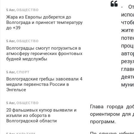
- О
5 Авг
,
ОБЩЕСТВО
испо
Жара из Европы доберется до
чтоб
Волгограда и принесет температуру
до +39
жит
поте
5 Авг
,
ОБЩЕСТВО
про
Волгоградцы смогут погрузиться в
авто
атмосферу героических фронтовых
будней медслужбы
резу
гла
5 Авг
,
СПОРТ
деят
Волгоградские гребцы завоевали 4
муни
медали первенства России в
Энгельсе
5 Авг
,
ОБЩЕСТВО
Глава города до
20 фальшивых купюр выявили и
ориентиром для 
изъяли из оборота в
Волгоградской области
программ.
По случаю юбиле
5 Авг
,
КУЛЬТУРА