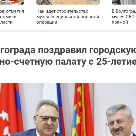
ров отметил
Как идет строительство
В Волгогра
ономики
музея специальной военной
музея СВО
бласти
операции
прямой
лгограда поздравил городску
но-счетную палату с 25-лети