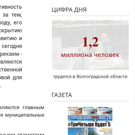
ивность
ЦИФРА ДНЯ
 за тем,
оду, его
скрытию
1,2
звитию и
сегодня
миллиона человек
рекаем -
являются
венной
трудятся в Волгоградской области
овой для
.
ГАЗЕТА
являются главным
ля муниципальных
етными грамотами