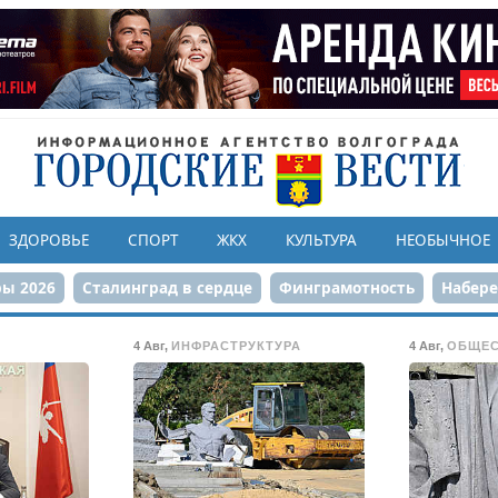
ЗДОРОВЬЕ
СПОРТ
ЖКХ
КУЛЬТУРА
НЕОБЫЧНОЕ
ы 2026
Сталинград в сердце
Финграмотность
Набер
а службе городу
80-летие Победы
Парк Героев-летчико
4 Авг
,
ИНФРАСТРУКТУРА
4 Авг
,
ОБЩЕ