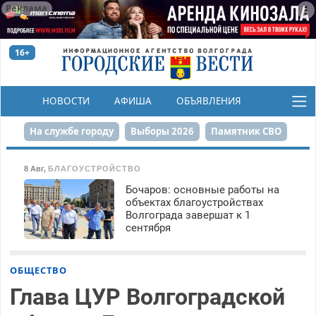
Реклама
16+
НОВОСТИ
АФИША
ОБЪЯВЛЕНИЯ
КОНКУРСЫ
На службе городу
Выборы 2026
Памятник СВО
Сталинград в сердце
Финграмотность
8 Авг
,
БЛАГОУСТРОЙСТВО
Бочаров: основные работы на
Набережная
День Победы
Реконструкция ЦПКиО
объектах благоустройствах
Волгограда завершат к 1
80-летие Победы
Парк Героев-летчиков
сентября
ОБЩЕСТВО
Глава ЦУР Волгоградской