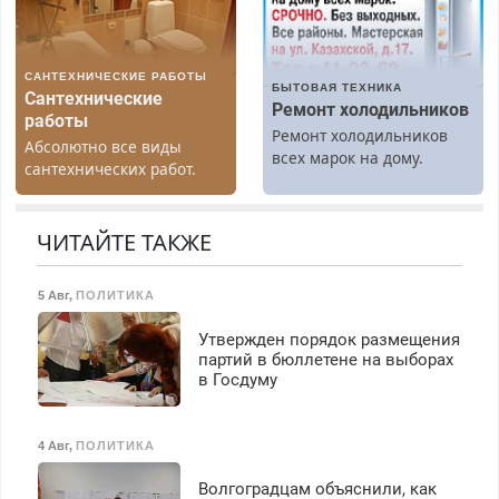
Вызов бесплатный.
Бесплатное проживание.
З/п – до 96000 рублей до
вычета налогов.
САНТЕХНИЧЕСКИЕ РАБОТЫ
Ежемесячно
БЫТОВАЯ ТЕХНИКА
Сантехнические
выплачивается денежная
Ремонт холодильников
работы
премия. Возможно
Ремонт холодильников
Абсолютно все виды
бесплатное обучение,
всех марок на дому.
сантехнических работ.
получение документов,
Быстро. Качественно.
работа инспектором по
Недорого.
транспортной
ЧИТАЙТЕ ТАКЖЕ
безопасности с з/п до
125000 руб.
5 Авг
,
ПОЛИТИКА
Утвержден порядок размещения
партий в бюллетене на выборах
в Госдуму
4 Авг
,
ПОЛИТИКА
Волгоградцам объяснили, как