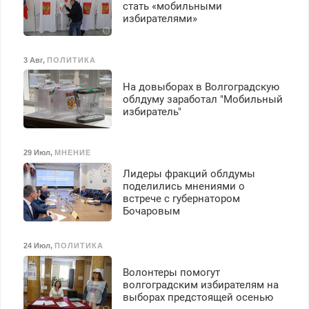
стать «мобильными
избирателями»
3 Авг
,
ПОЛИТИКА
На довыборах в Волгоградскую
облдуму заработал "Мобильный
избиратель"
29 Июл
,
МНЕНИЕ
Лидеры фракций облдумы
поделились мнениями о
встрече с губернатором
Бочаровым
24 Июл
,
ПОЛИТИКА
Волонтеры помогут
волгоградским избирателям на
выборах предстоящей осенью