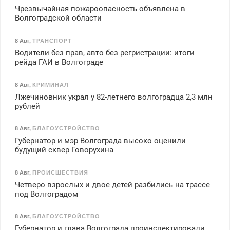
Чрезвычайная пожароопасность объявлена в
Волгоградской области
8 Авг
,
ТРАНСПОРТ
Водители без прав, авто без регристрации: итоги
рейда ГАИ в Волгограде
8 Авг
,
КРИМИНАЛ
Лжечиновник украл у 82-летнего волгоградца 2,3 млн
рублей
8 Авг
,
БЛАГОУСТРОЙСТВО
Губернатор и мэр Волгограда высоко оценили
будущий сквер Говорухина
8 Авг
,
ПРОИСШЕСТВИЯ
Четверо взрослых и двое детей разбились на трассе
под Волгоградом
8 Авг
,
БЛАГОУСТРОЙСТВО
Губернатор и глава Волгограда проинспектировали