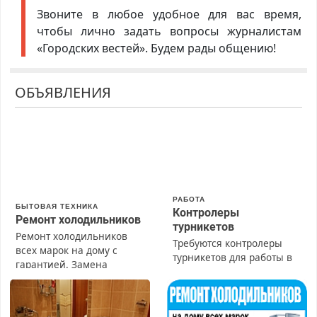
Звоните в любое удобное для вас время,
чтобы лично задать вопросы журналистам
«Городских вестей». Будем рады общению!
ОБЪЯВЛЕНИЯ
РАБОТА
БЫТОВАЯ ТЕХНИКА
Контролеры
Ремонт холодильников
турникетов
Ремонт холодильников
Требуются контролеры
всех марок на дому с
турникетов для работы в
гарантией. Замена
Москве и Подмосковье
резины. Качественно.
(мужчины, женщины).
Недорого. Без выходных.
Прием по ТК РФ. График
Все районы. Скидка.
работы любой.