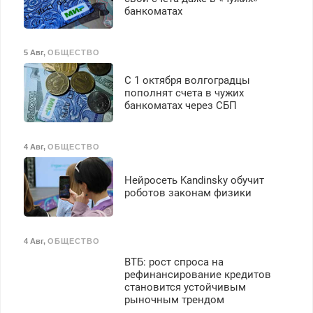
банкоматах
5 Авг
,
ОБЩЕСТВО
С 1 октября волгоградцы
пополнят счета в чужих
банкоматах через СБП
4 Авг
,
ОБЩЕСТВО
Нейросеть Kandinsky обучит
роботов законам физики
4 Авг
,
ОБЩЕСТВО
ВТБ: рост спроса на
рефинансирование кредитов
становится устойчивым
рыночным трендом