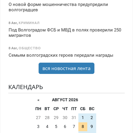
О новой форме мошенничества предупредили
волгоградцев
8 Авг
,
КРИМИНАЛ
Под Волгоградом ФСБ и МВД в полях проверили 250
мигрантов
8 Авг
,
ОБЩЕСТВО
Семьям волгоградских героев передали награды
вся новостная лента
КАЛЕНДАРЬ
«
АВГУСТ 2026
ПН
ВТ
СР
ЧТ
ПТ
СБ
ВС
27
28
29
30
31
1
2
3
4
5
6
7
8
9