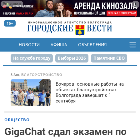
Реклама
16+
НОВОСТИ
АФИША
ОБЪЯВЛЕНИЯ
КОНКУРСЫ
На службе городу
Выборы 2026
Памятник СВО
Сталинград в сердце
Финграмотность
8 Авг
,
БЛАГОУСТРОЙСТВО
Бочаров: основные работы на
Набережная
День Победы
Реконструкция ЦПКиО
объектах благоустройствах
Волгограда завершат к 1
80-летие Победы
Парк Героев-летчиков
сентября
ОБЩЕСТВО
GigaChat сдал экзамен по