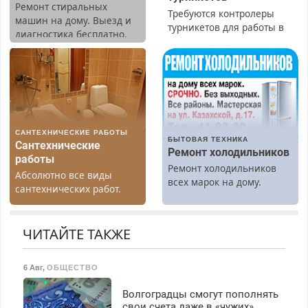
Ремонт стиральных
Требуются контролеры
машин на дому. Выезд и
турникетов для работы в
диагностика бесплатно.
Москве и Подмосковье
Предусмотрены скидки.
(мужчины, женщины).
Прием по ТК РФ. График
работы любой.
Бесплатное проживание.
З/п – до 96000 рублей до
вычета налогов.
САНТЕХНИЧЕСКИЕ РАБОТЫ
Ежемесячно
БЫТОВАЯ ТЕХНИКА
Сантехнические
выплачивается денежная
Ремонт холодильников
работы
премия. Возможно
Ремонт холодильников
Абсолютно все виды
бесплатное обучение,
всех марок на дому.
сантехнических работ.
получение документов,
Быстро. Качественно.
работа инспектором по
Недорого.
транспортной
ЧИТАЙТЕ ТАКЖЕ
безопасности с з/п до
125000 руб.
6 Авг
,
ОБЩЕСТВО
Волгоградцы смогут пополнять
свои счета даже в «чужих»