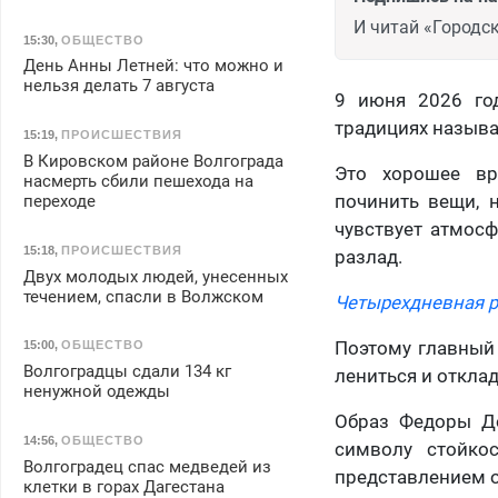
И читай «Городск
15:30
,
ОБЩЕСТВО
День Анны Летней: что можно и
нельзя делать 7 августа
9 июня 2026 го
традициях назыв
15:19
,
ПРОИСШЕСТВИЯ
В Кировском районе Волгограда
Это хорошее вр
насмерть сбили пешехода на
починить вещи, н
переходе
чувствует атмосфе
15:18
,
ПРОИСШЕСТВИЯ
разлад.
Двух молодых людей, унесенных
течением, спасли в Волжском
Четырехдневная р
Поэтому главный 
15:00
,
ОБЩЕСТВО
Волгоградцы сдали 134 кг
лениться и откла
ненужной одежды
Образ Федоры Д
14:56
,
ОБЩЕСТВО
символу стойко
Волгоградец спас медведей из
представлением о
клетки в горах Дагестана