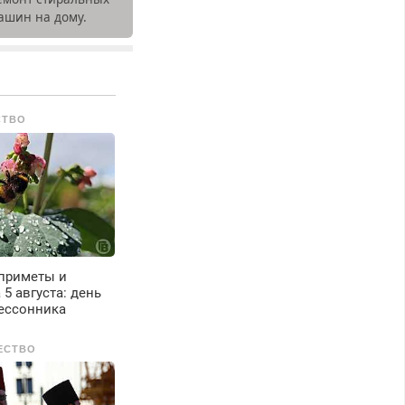
ашин на дому.
ыезд и диагностика
есплатно.
редусмотрены
кидки.
СТВО
приметы и
 5 августа: день
ессонника
ЕСТВО