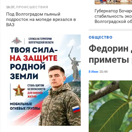
16:37
,
ПРОИСШЕСТВИЯ
Губернатор Боча
Под Волгоградом пьяный
стабильность эк
подросток на мопеде врезался в
Волгоградской о
ВАЗ
ОБЩЕСТВО
Федорин 
приметы 
8 Июн
15:44