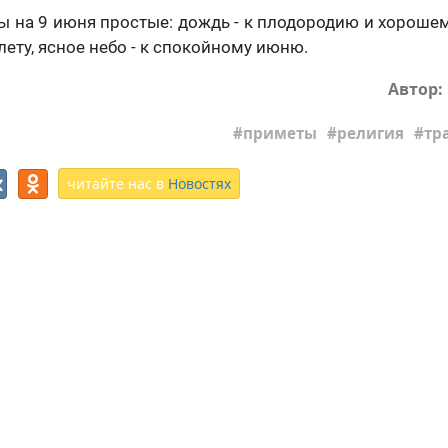
 на 9 июня простые: дождь - к плодородию и хороше
 лету, ясное небо - к спокойному июню.
Автор:
приметы
религия
тр
читайте нас в
Новостях