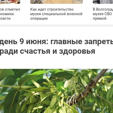
ров отметил
Как идет строительство
В Волгогра
ономики
музея специальной военной
музея СВО
бласти
операции
прямой
день 9 июня: главные запрет
ради счастья и здоровья