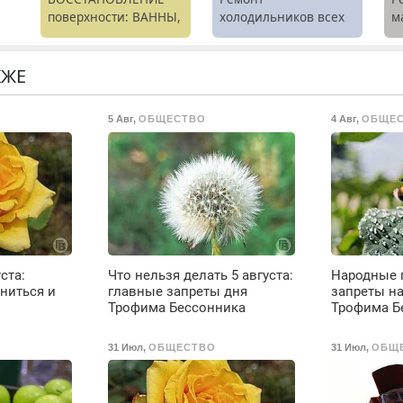
поверхности: ВАННЫ,
холодильников всех
м
раковины,
марок на дому.
В
подоконника. От
б
скола до полной
П
КЖЕ
реставрации. 100%
с
о
результат.
5 Авг
,
ОБЩЕСТВО
4 Авг
,
ОБЩЕ
ты
о
ое
ста:
Что нельзя делать 5 августа:
Народные 
е
ниться и
главные запреты дня
запреты на
Трофима Бессонника
Трофима Б
31 Июл
,
ОБЩЕСТВО
31 Июл
,
ОБЩ
до