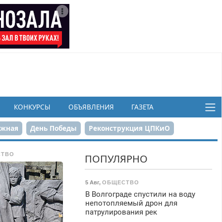
КОНКУРСЫ
ОБЪЯВЛЕНИЯ
ГАЗЕТА
ежная
День Победы
Реконструкция ЦПКиО
в
СТВО
ПОПУЛЯРНО
5 Авг
,
ОБЩЕСТВО
В Волгограде спустили на воду
непотопляемый дрон для
патрулирования рек