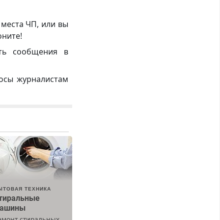
 места ЧП, или вы
оните!
ть сообщения в
росы журналистам
ЫТОВАЯ ТЕХНИКА
тиральные
ашины
емонт стиральных