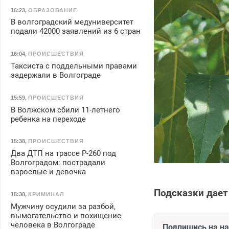
16:23
,
ОБРАЗОВАНИЕ
В волгоградский медуниверситет
подали 42000 заявлений из 6 стран
16:04
,
ПРОИСШЕСТВИЯ
Таксиста с поддельными правами
задержали в Волгограде
15:59
,
ПРОИСШЕСТВИЯ
В Волжском сбили 11-летнего
ребенка на переходе
15:38
,
ПРОИСШЕСТВИЯ
Два ДТП на трассе Р-260 под
Волгоградом: пострадали
взрослые и девочка
Подсказки дает
15:38
,
КРИМИНАЛ
Мужчину осудили за разбой,
вымогательство и похищение
человека в Волгограде
Подпишись на н