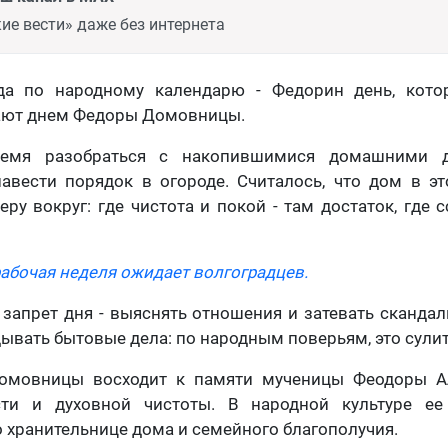
ие вести» даже без интернета
да по народному календарю - Федорин день, кото
ают днем Федоры Домовницы.
емя разобраться с накопившимися домашними де
авести порядок в огороде. Считалось, что дом в э
ру вокруг: где чистота и покой - там достаток, где 
абочая неделя ожидает волгоградцев.
запрет дня - выяснять отношения и затевать скандал
дывать бытовые дела: по народным поверьям, это сулит
омовницы восходит к памяти мученицы Феодоры Ал
сти и духовной чистоты. В народной культуре ее
 хранительнице дома и семейного благополучия.