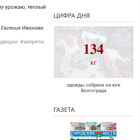
му урожаю, теплый
ЦИФРА ДНЯ
Евгения Иванова
134
адиции
запреты
кг
одежды собрали на юге
Волгограда
ГАЗЕТА