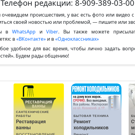
Телефон редакции:
8-909-389-03-00
и очевидцем происшествия, у вас есть фото или видео с
иться своей новостью или проблемой, — пишите или зв
ны в
WhatsApp
и
Viber
. Вы также можете присыла
етях: в
«ВКонтакте»
и в
«Одноклассниках»
бое удобное для вас время, чтобы лично задать воп
естей». Будем рады общению!
САНТЕХНИЧЕСКИЕ
РАБОТЫ
БЫТОВАЯ ТЕХНИКА
Б
Реставрация
Ремонт
С
ванны
холодильников
м
ВОССТАНОВЛЕНИЕ
Ремонт
Р