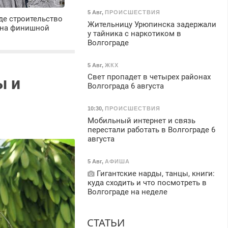
5 Авг
,
ПРОИСШЕСТВИЯ
де строительство
Жительницу Урюпинска задержали
 на финишной
у тайника с наркотиком в
Волгограде
5 Авг
,
ЖКХ
Свет пропадет в четырех районах
ы и
Волгограда 6 августа
10:30
,
ПРОИСШЕСТВИЯ
Мобильный интернет и связь
перестали работать в Волгограде 6
августа
5 Авг
,
АФИША
Гигантские нарды, танцы, книги:
куда сходить и что посмотреть в
Волгограде на неделе
СТАТЬИ