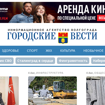
ЗДОРОВЬЕ
СПОРТ
ЖКХ
КУЛЬТУРА
НЕОБЫЧНОЕ
ик СВО
Сталинград в сердце
Финграмотность
Набер
а службе городу
80-летие Победы
Парк Героев-летчико
4 Авг
,
ИНФРАСТРУКТУРА
4 Авг
,
ОБЩЕ