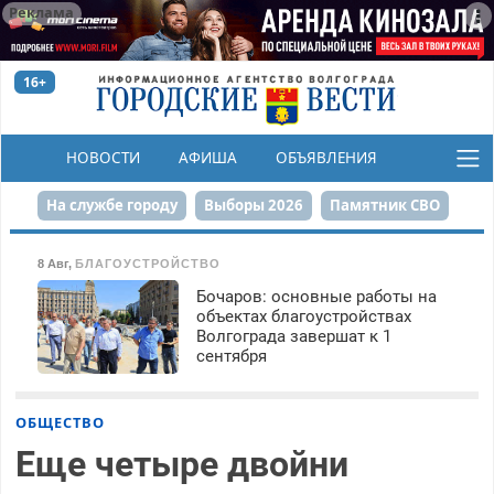
Реклама
16+
НОВОСТИ
АФИША
ОБЪЯВЛЕНИЯ
КОНКУРСЫ
На службе городу
Выборы 2026
Памятник СВО
Сталинград в сердце
Финграмотность
8 Авг
,
БЛАГОУСТРОЙСТВО
Бочаров: основные работы на
Набережная
День Победы
Реконструкция ЦПКиО
объектах благоустройствах
Волгограда завершат к 1
80-летие Победы
Парк Героев-летчиков
сентября
ОБЩЕСТВО
Еще четыре двойни