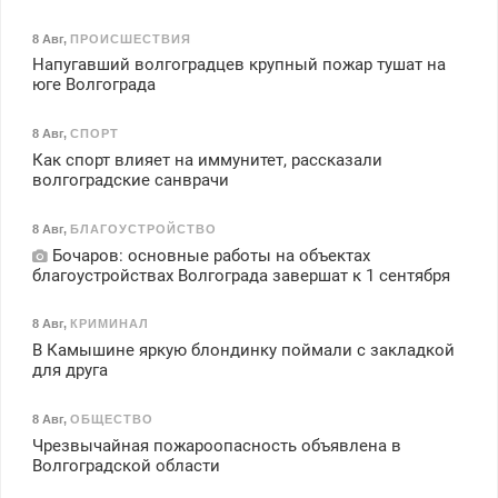
8 Авг
,
ПРОИСШЕСТВИЯ
Напугавший волгоградцев крупный пожар тушат на
юге Волгограда
8 Авг
,
СПОРТ
Как спорт влияет на иммунитет, рассказали
волгоградские санврачи
8 Авг
,
БЛАГОУСТРОЙСТВО
Бочаров: основные работы на объектах
благоустройствах Волгограда завершат к 1 сентября
8 Авг
,
КРИМИНАЛ
В Камышине яркую блондинку поймали с закладкой
для друга
8 Авг
,
ОБЩЕСТВО
Чрезвычайная пожароопасность объявлена в
Волгоградской области