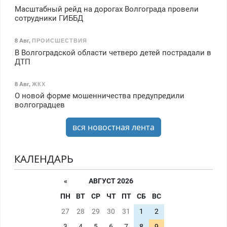
Масштабный рейд на дорогах Волгограда провели
сотрудники ГИББД
8 Авг
,
ПРОИСШЕСТВИЯ
В Волгоградской области четверо детей пострадали в
ДТП
8 Авг
,
ЖКХ
О новой форме мошенничества предупредили
волгоградцев
вся новостная лента
КАЛЕНДАРЬ
«
АВГУСТ 2026
ПН
ВТ
СР
ЧТ
ПТ
СБ
ВС
27
28
29
30
31
1
2
3
4
5
6
7
8
9