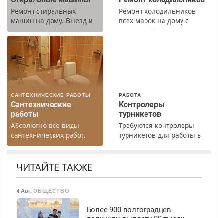
Ремонт стиральных
Ремонт холодильников
машин на дому. Выезд и
всех марок на дому с
диагностика бесплатно.
гарантией. Замена
Предусмотрены скидки.
резины. Качественно.
Недорого. Без выходных.
Все районы. Скидка.
Вызов бесплатный.
САНТЕХНИЧЕСКИЕ РАБОТЫ
РАБОТА
Сантехнические
Контролеры
работы
турникетов
Абсолютно все виды
Требуются контролеры
сантехнических работ.
турникетов для работы в
Быстро. Качественно.
Москве и Подмосковье
Недорого.
(мужчины, женщины).
Прием по ТК РФ. График
ЧИТАЙТЕ ТАКЖЕ
работы любой.
Бесплатное проживание.
4 Авг
,
ОБЩЕСТВО
З/п – до 96000 рублей до
вычета налогов.
Более 900 волгоградцев
Ежемесячно