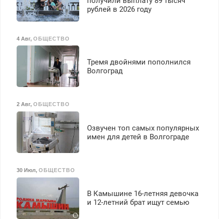
получили выплату 89 тысяч
выплачивается денежная
рублей в 2026 году
премия. Возможно
бесплатное обучение,
получение документов,
4 Авг
,
ОБЩЕСТВО
работа инспектором по
транспортной
Тремя двойнями пополнился
безопасности с з/п до
Волгоград
125000 руб.
2 Авг
,
ОБЩЕСТВО
Озвучен топ самых популярных
имен для детей в Волгограде
30 Июл
,
ОБЩЕСТВО
В Камышине 16-летняя девочка
и 12-летний брат ищут семью