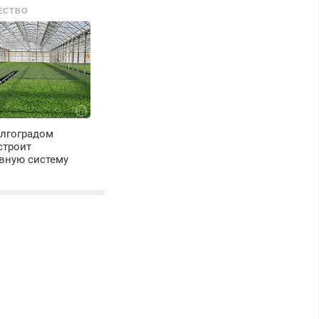
ЕСТВО
олгоградом
строит
вную систему