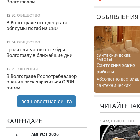
Волгоградом
ОБЪЯВЛЕНИЯ
12:50
,
ОБЩЕСТВО
В Волгограде сын депутата
облдумы погиб на СВО
12:34
,
ОБЩЕСТВО
Грозят ли магнитные бури
Волгограду в ближайшие дни
САНТЕХНИЧЕСКИЕ
РАБОТЫ
Сантехнические
12:29
,
ЗДОРОВЬЕ
работы
В Волгограде Роспотребнадзор
Абсолютно все вид
оценил риск заразиться ОРВИ
сантехнических
летом
работ. Быстро.
Качественно.
вся новостная лента
Недорого.
ЧИТАЙТЕ ТА
КАЛЕНДАРЬ
5 Авг
,
ОБЩЕСТВО
«
АВГУСТ 2026