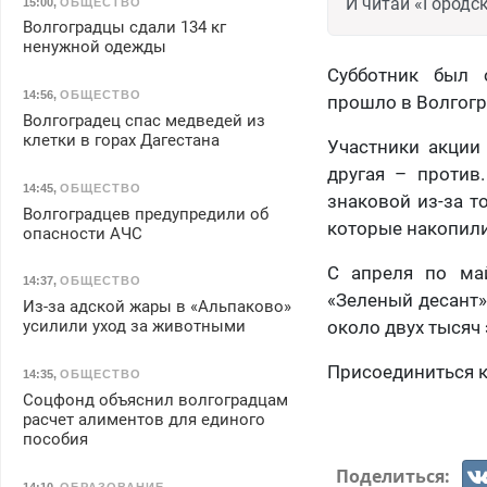
И читай «Городск
15:00
,
ОБЩЕСТВО
Волгоградцы сдали 134 кг
ненужной одежды
Субботник был 
14:56
,
ОБЩЕСТВО
прошло в Волгогр
Волгоградец спас медведей из
клетки в горах Дагестана
Участники акции
другая – против
14:45
,
ОБЩЕСТВО
знаковой из-за т
Волгоградцев предупредили об
которые накопили
опасности АЧС
С апреля по май
14:37
,
ОБЩЕСТВО
«Зеленый десант» 
Из-за адской жары в «Альпаково»
усилили уход за животными
около двух тысяч
Присоединиться 
14:35
,
ОБЩЕСТВО
Соцфонд объяснил волгоградцам
расчет алиментов для единого
пособия
Поделиться:
14:10
,
ОБРАЗОВАНИЕ