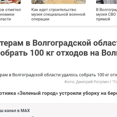
ров отметил
Как идет строительство
В Волгогра
ономики
музея специальной военной
музея СВО
бласти
операции
прямой
терам в Волгоградской облас
обрать 100 кг отходов на Вол
Фото: Дмитрий Рогулин / "Г
отника «Зеленый город» устроили уборку на бере
аш канал в MAX