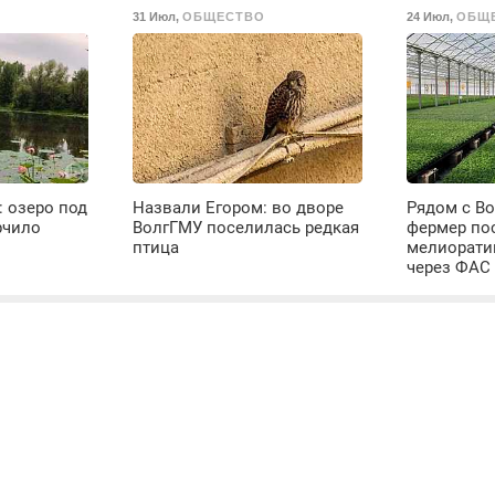
31 Июл
,
ОБЩЕСТВО
24 Июл
,
ОБЩ
: озеро под
Назвали Егором: во дворе
Рядом с В
рчило
ВолгГМУ поселилась редкая
фермер по
птица
мелиорати
через ФАС