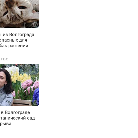
 из Волгограда
опасных для
бак растений
СТВО
а в Волгограде
отанический сад
ерыва