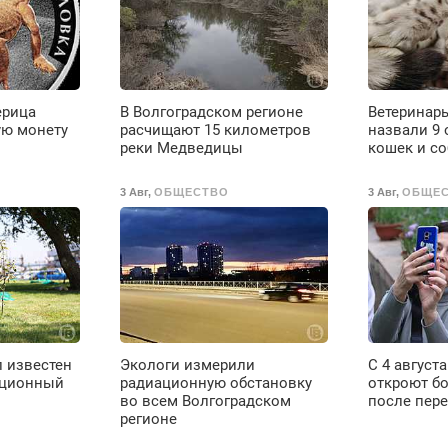
Мастер со стажем.
ерица
В Волгоградском регионе
Ветеринары
ую монету
расчищают 15 километров
назвали 9 
реки Медведицы
кошек и со
3 Авг
,
ОБЩЕСТВО
3 Авг
,
ОБЩЕ
л известен
Экологи измерили
С 4 август
ационный
радиационную обстановку
откроют б
во всем Волгоградском
после пер
регионе