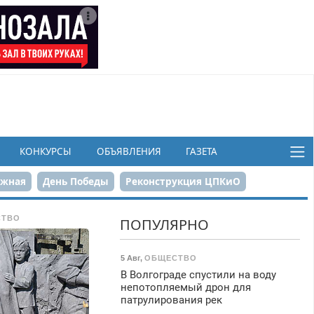
КОНКУРСЫ
ОБЪЯВЛЕНИЯ
ГАЗЕТА
ежная
День Победы
Реконструкция ЦПКиО
в
СТВО
ПОПУЛЯРНО
5 Авг
,
ОБЩЕСТВО
В Волгограде спустили на воду
непотопляемый дрон для
патрулирования рек