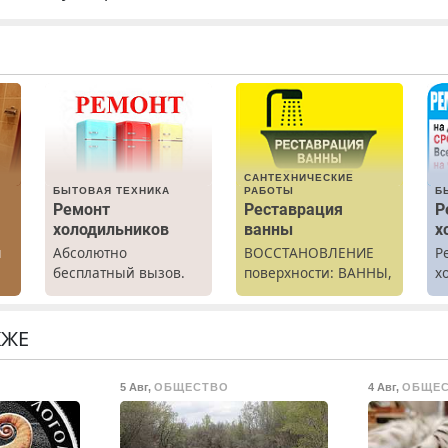
САНТЕХНИЧЕСКИЕ
БЫТОВАЯ ТЕХНИКА
РАБОТЫ
Б
Ремонт
Реставрация
Р
холодильников
ванны
х
ы
Абсолютно
ВОССТАНОВЛЕНИЕ
Р
бесплатный вызов.
поверхности: ВАННЫ,
х
Ремонт
раковины,
м
холодильников всех
подоконника. От
марок на дому, с
скола до полной
КЖЕ
гарантией. Все р-ны.
реставрации. 100%
Срочно. Без
результат.
5 Авг
,
ОБЩЕСТВО
4 Авг
,
ОБЩЕ
выходных.
Пенсионерам –
скидки до 40%.