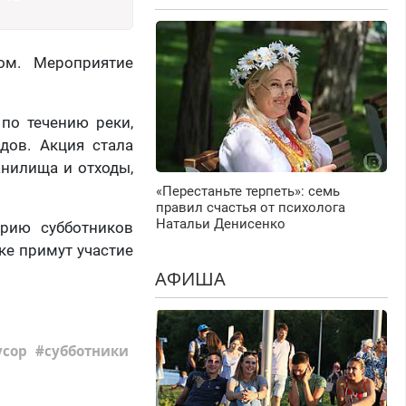
ом. Мероприятие
по течению реки,
дов. Акция стала
анилища и отходы,
«Перестаньте терпеть»: семь
правил счастья от психолога
Натальи Денисенко
ерию субботников
рке примут участие
АФИША
усор
субботники