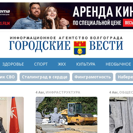
ЗДОРОВЬЕ
СПОРТ
ЖКХ
КУЛЬТУРА
НЕОБЫЧНОЕ
ик СВО
Сталинград в сердце
Финграмотность
Набер
а службе городу
80-летие Победы
Парк Героев-летчико
4 Авг
,
ИНФРАСТРУКТУРА
4 Авг
,
ОБЩЕ