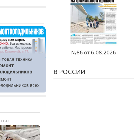
№86 от 6.08.2026
ЫТОВАЯ ТЕХНИКА
емонт
В РОССИИ
олодильников
емонт
олодильников всех
арок на дому.
СТВО