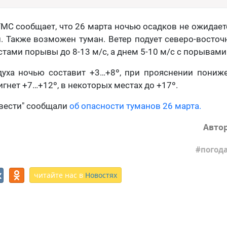
МС сообщает, что 26 марта ночью осадков не ожидаетс
 Также возможен туман. Ветер подует северо-восто
стами порывы до 8-13 м/с, а днем 5-10 м/с с порывами 
духа ночью составит +3…+8º, при прояснении пониже
гнет +7…+12º, в некоторых местах до +17º.
 вести" сообщали
об опасности туманов 26 марта.
Авто
погод
читайте нас в
Новостях