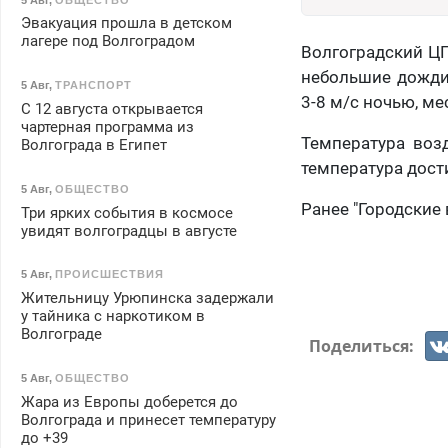
Эвакуация прошла в детском
лагере под Волгоградом
Волгоградский ЦГ
небольшие дожди.
5 Авг
,
ТРАНСПОРТ
3-8 м/с ночью, ме
С 12 августа открывается
чартерная программа из
Температура воз
Волгограда в Египет
температура дости
5 Авг
,
ОБЩЕСТВО
Ранее "Городские
Три ярких события в космосе
увидят волгоградцы в августе
5 Авг
,
ПРОИСШЕСТВИЯ
Жительницу Урюпинска задержали
у тайника с наркотиком в
Волгограде
Поделиться:
5 Авг
,
ОБЩЕСТВО
Жара из Европы доберется до
Волгограда и принесет температуру
до +39