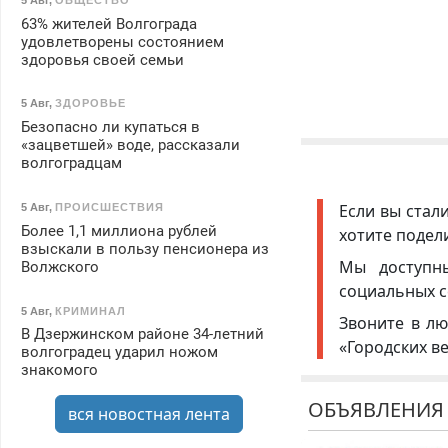
63% жителей Волгограда
удовлетворены состоянием
здоровья своей семьи
5 Авг
,
ЗДОРОВЬЕ
Безопасно ли купаться в
«зацветшей» воде, рассказали
волгоградцам
Если вы стал
5 Авг
,
ПРОИСШЕСТВИЯ
Более 1,1 миллиона рублей
хотите подел
взыскали в пользу пенсионера из
Мы доступ
Волжского
социальных с
5 Авг
,
КРИМИНАЛ
Звоните в лю
В Дзержинском районе 34-летний
«Городских в
волгоградец ударил ножом
знакомого
ОБЪЯВЛЕНИЯ
вся новостная лента