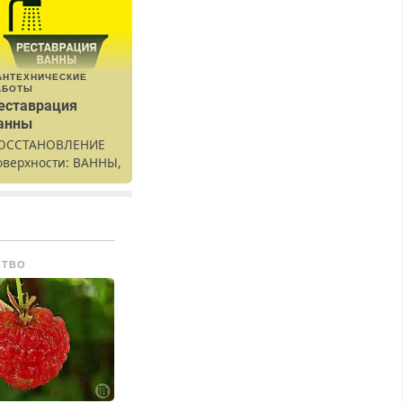
АНТЕХНИЧЕСКИЕ
АБОТЫ
еставрация
анны
ОССТАНОВЛЕНИЕ
оверхности: ВАННЫ,
аковины,
одоконника. От
кола до полной
еставрации. 100%
езультат.
СТВО