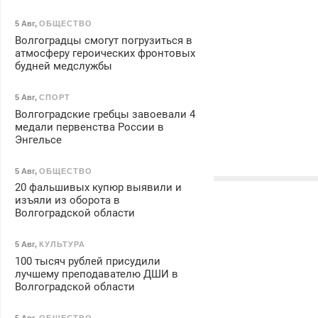
5 Авг
,
ОБЩЕСТВО
Волгоградцы смогут погрузиться в
атмосферу героических фронтовых
будней медслужбы
5 Авг
,
СПОРТ
Волгоградские гребцы завоевали 4
медали первенства России в
Энгельсе
5 Авг
,
ОБЩЕСТВО
20 фальшивых купюр выявили и
изъяли из оборота в
Волгоградской области
5 Авг
,
КУЛЬТУРА
100 тысяч рублей присудили
лучшему преподавателю ДШИ в
Волгоградской области
5 Авг
,
ОБЩЕСТВО