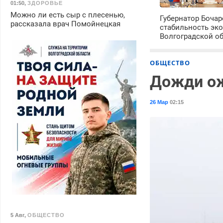
01:50
,
ЗДОРОВЬЕ
Можно ли есть сыр с плесенью,
Губернатор Боча
рассказала врач Помойнецкая
стабильность эк
Волгоградской о
ОБЩЕСТВО
Дожди ож
26 Мар
02:15
5 Авг
,
ОБЩЕСТВО