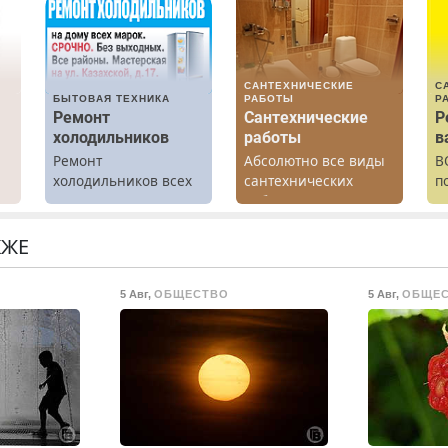
САНТЕХНИЧЕСКИЕ
С
БЫТОВАЯ ТЕХНИКА
РАБОТЫ
Р
Ремонт
Сантехнические
Р
холодильников
работы
в
Ремонт
Абсолютно все виды
В
холодильников всех
сантехнических
п
марок на дому.
работ. Быстро.
р
х
Качественно.
п
Недорого.
с
КЖЕ
.
р
р
5 Авг
,
ОБЩЕСТВО
5 Авг
,
ОБЩЕ