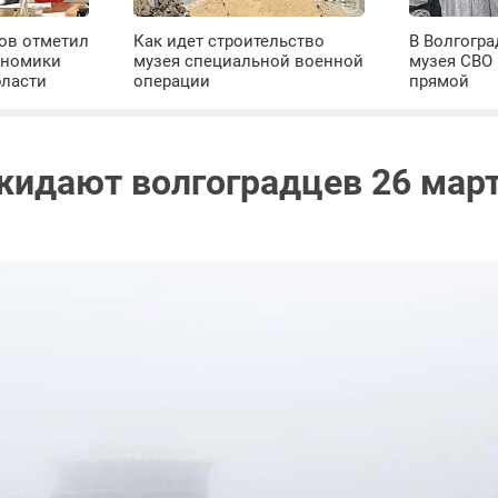
ров отметил
Как идет строительство
В Волгогра
ономики
музея специальной военной
музея СВО
бласти
операции
прямой
идают волгоградцев 26 мар