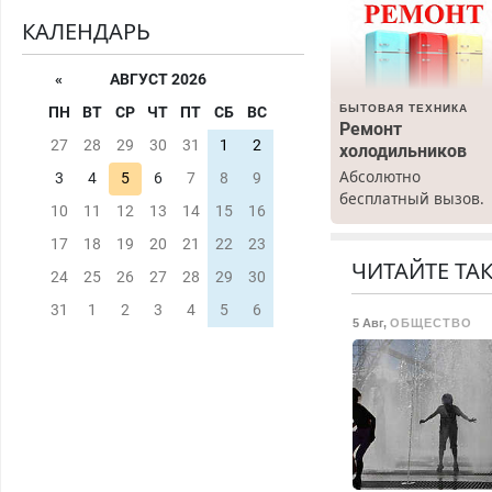
КАЛЕНДАРЬ
«
АВГУСТ 2026
БЫТОВАЯ ТЕХНИКА
ПН
ВТ
СР
ЧТ
ПТ
СБ
ВС
Ремонт
27
28
29
30
31
1
2
холодильников
Абсолютно
3
4
5
6
7
8
9
бесплатный вызов.
10
11
12
13
14
15
16
Ремонт
холодильников все
17
18
19
20
21
22
23
марок на дому, с
ЧИТАЙТЕ ТА
24
25
26
27
28
29
30
гарантией. Все р-ны
Срочно. Без
31
1
2
3
4
5
6
5 Авг
,
ОБЩЕСТВО
выходных.
Пенсионерам –
скидки до 40%.
Мастер со стажем.