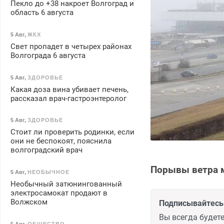
Пекло до +38 накроет Волгоград и
область 6 августа
5 Авг
,
ЖКХ
Свет пропадет в четырех районах
Волгограда 6 августа
5 Авг
,
ЗДОРОВЬЕ
Какая доза вина убивает печень,
рассказал врач-гастроэнтеролог
5 Авг
,
ЗДОРОВЬЕ
Стоит ли проверить родинки, если
они не беспокоят, пояснила
волгоградский врач
Порывы ветра м
5 Авг
,
НЕОБЫЧНОЕ
Необычный затюнингованный
электросамокат продают в
Волжском
Подписывайтесь 
Вы всегда будете
5 Авг
,
ОБЩЕСТВО