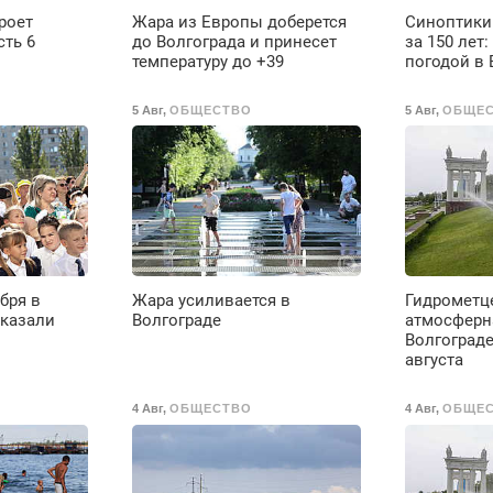
роет
Жара из Европы доберется
Синоптики
сть 6
до Волгограда и принесет
за 150 лет:
температуру до +39
погодой в 
5 Авг
,
ОБЩЕСТВО
5 Авг
,
ОБЩЕ
бря в
Жара усиливается в
Гидрометц
сказали
Волгограде
атмосферна
Волгограде
августа
4 Авг
,
ОБЩЕСТВО
4 Авг
,
ОБЩЕ