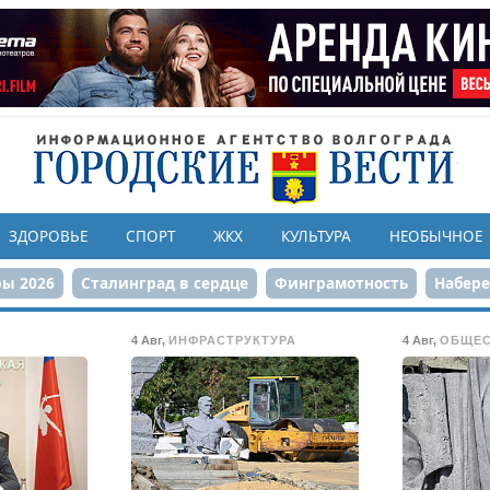
ЗДОРОВЬЕ
СПОРТ
ЖКХ
КУЛЬТУРА
НЕОБЫЧНОЕ
ы 2026
Сталинград в сердце
Финграмотность
Набер
а службе городу
80-летие Победы
Парк Героев-летчико
4 Авг
,
ИНФРАСТРУКТУРА
4 Авг
,
ОБЩЕ