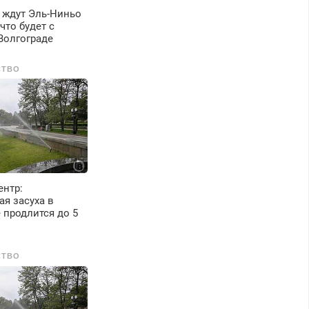
 ждут Эль-Ниньо
 что будет с
Волгограде
СТВО
ентр:
я засуха в
 продлится до 5
СТВО