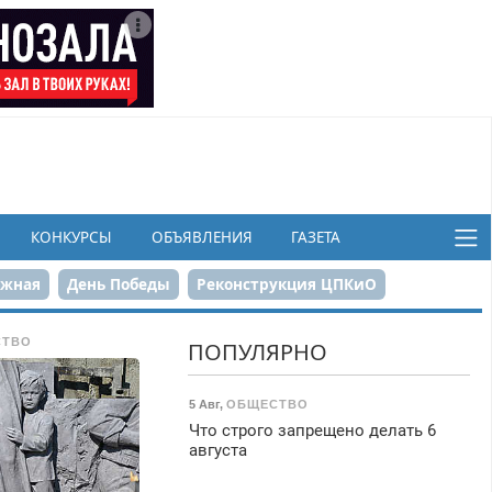
КОНКУРСЫ
ОБЪЯВЛЕНИЯ
ГАЗЕТА
ежная
День Победы
Реконструкция ЦПКиО
в
СТВО
ПОПУЛЯРНО
5 Авг
,
ОБЩЕСТВО
Что строго запрещено делать 6
августа