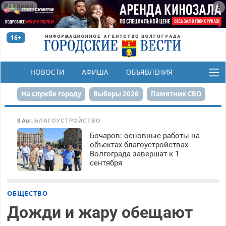
Реклама
16+
НОВОСТИ
АФИША
ОБЪЯВЛЕНИЯ
КОНКУРСЫ
На службе городу
Выборы 2026
Памятник СВО
Сталинград в сердце
Финграмотность
8 Авг
,
БЛАГОУСТРОЙСТВО
Бочаров: основные работы на
Набережная
День Победы
Реконструкция ЦПКиО
объектах благоустройствах
Волгограда завершат к 1
80-летие Победы
Парк Героев-летчиков
сентября
ОБЩЕСТВО
Дожди и жару обещают