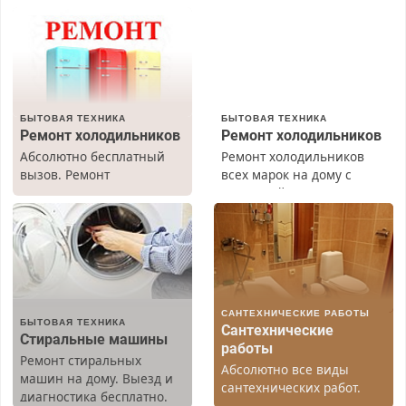
БЫТОВАЯ ТЕХНИКА
БЫТОВАЯ ТЕХНИКА
Ремонт холодильников
Ремонт холодильников
Абсолютно бесплатный
Ремонт холодильников
вызов. Ремонт
всех марок на дому с
холодильников всех
гарантией. Замена
марок на дому, с
резины. Качественно.
гарантией. Все р-ны.
Недорого. Без выходных.
Срочно. Без выходных.
Все районы. Скидка.
Пенсионерам – скидки до
Вызов бесплатный.
40%. Мастер со стажем.
САНТЕХНИЧЕСКИЕ РАБОТЫ
БЫТОВАЯ ТЕХНИКА
Сантехнические
Стиральные машины
работы
Ремонт стиральных
Абсолютно все виды
машин на дому. Выезд и
сантехнических работ.
диагностика бесплатно.
Быстро. Качественно.