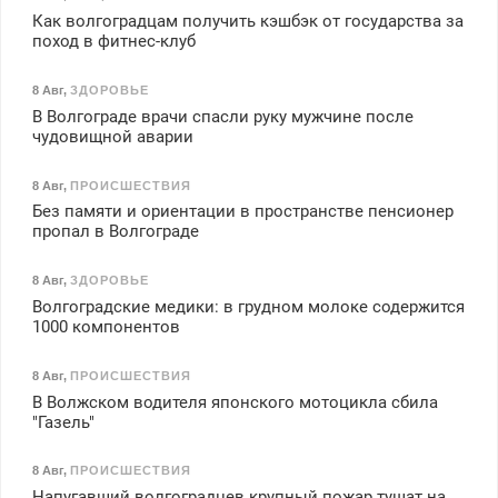
Как волгоградцам получить кэшбэк от государства за
поход в фитнес-клуб
8 Авг
,
ЗДОРОВЬЕ
В Волгограде врачи спасли руку мужчине после
чудовищной аварии
8 Авг
,
ПРОИСШЕСТВИЯ
Без памяти и ориентации в пространстве пенсионер
пропал в Волгограде
8 Авг
,
ЗДОРОВЬЕ
Волгоградские медики: в грудном молоке содержится
1000 компонентов
8 Авг
,
ПРОИСШЕСТВИЯ
В Волжском водителя японского мотоцикла сбила
"Газель"
8 Авг
,
ПРОИСШЕСТВИЯ
Напугавший волгоградцев крупный пожар тушат на