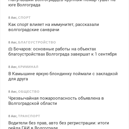
юге Волгограда
8 Авг
,
СПОРТ
Как спорт влияет на иммунитет, рассказали
волгоградские санврачи
8 Авг
,
БЛАГОУСТРОЙСТВО
Бочаров: основные работы на объектах
благоустройствах Волгограда завершат к 1 сентября
8 Авг
,
КРИМИНАЛ
В Камышине яркую блондинку поймали с закладкой
для друга
8 Авг
,
ОБЩЕСТВО
Чрезвычайная пожароопасность объявлена в
Волгоградской области
8 Авг
,
ТРАНСПОРТ
Водители без прав, авто без регристрации: итоги
рейда ГАИ в Волгограде