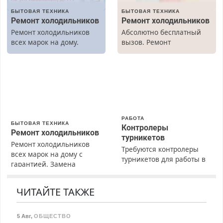
БЫТОВАЯ ТЕХНИКА
БЫТОВАЯ ТЕХНИКА
Ремонт холодильников
Ремонт холодильников
Ремонт холодильников
Абсолютно бесплатный
всех марок на дому.
вызов. Ремонт
холодильников всех
марок на дому, с
гарантией. Все р-ны.
Срочно. Без выходных.
Пенсионерам – скидки до
40%. Мастер со стажем.
РАБОТА
БЫТОВАЯ ТЕХНИКА
Контролеры
Ремонт холодильников
турникетов
Ремонт холодильников
Требуются контролеры
всех марок на дому с
турникетов для работы в
гарантией. Замена
Москве и Подмосковье
резины. Качественно.
(мужчины, женщины).
Недорого. Без выходных.
Прием по ТК РФ. График
ЧИТАЙТЕ ТАКЖЕ
Все районы. Скидка.
работы любой.
Вызов бесплатный.
Бесплатное проживание.
5 Авг
,
ОБЩЕСТВО
З/п – до 96000 рублей до