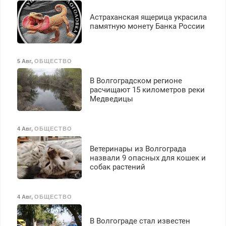
вычета налогов.
Ежемесячно
Астраханская ящерица украсила
выплачивается денежная
памятную монету Банка России
премия. Возможно
бесплатное обучение,
получение документов,
5 Авг
,
ОБЩЕСТВО
работа инспектором по
транспортной
В Волгоградском регионе
безопасности с з/п до
расчищают 15 километров реки
125000 руб.
Медведицы
4 Авг
,
ОБЩЕСТВО
Ветеринары из Волгограда
назвали 9 опасных для кошек и
собак растений
4 Авг
,
ОБЩЕСТВО
В Волгограде стал известен