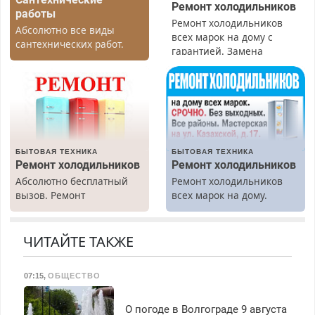
Ремонт холодильников
работы
Ремонт холодильников
Абсолютно все виды
всех марок на дому с
сантехнических работ.
гарантией. Замена
Быстро. Качественно.
резины. Качественно.
Недорого.
Недорого. Без выходных.
Все районы. Скидка.
Вызов бесплатный.
БЫТОВАЯ ТЕХНИКА
БЫТОВАЯ ТЕХНИКА
Ремонт холодильников
Ремонт холодильников
Абсолютно бесплатный
Ремонт холодильников
вызов. Ремонт
всех марок на дому.
холодильников всех
марок на дому, с
гарантией. Все р-ны.
ЧИТАЙТЕ ТАКЖЕ
Срочно. Без выходных.
Пенсионерам – скидки до
07:15
,
ОБЩЕСТВО
40%. Мастер со стажем.
О погоде в Волгограде 9 августа