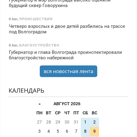
Губернатор и мэр Волгограда высоко оценили
будущий сквер Говорухина
8 Авг
,
ПРОИСШЕСТВИЯ
Четверо взрослых и двое детей разбились на трассе
под Волгоградом
8 Авг
,
БЛАГОУСТРОЙСТВО
Губернатор и глава Волгограда проинспектировали
благоустройство набережной
вся новостная лента
КАЛЕНДАРЬ
«
АВГУСТ 2026
ПН
ВТ
СР
ЧТ
ПТ
СБ
ВС
27
28
29
30
31
1
2
3
4
5
6
7
8
9