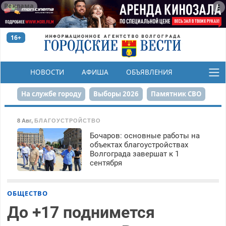
Реклама
16+
НОВОСТИ
АФИША
ОБЪЯВЛЕНИЯ
КОНКУРСЫ
На службе городу
Выборы 2026
Памятник СВО
Сталинград в сердце
Финграмотность
8 Авг
,
БЛАГОУСТРОЙСТВО
Бочаров: основные работы на
Набережная
День Победы
Реконструкция ЦПКиО
объектах благоустройствах
Волгограда завершат к 1
80-летие Победы
Парк Героев-летчиков
сентября
ОБЩЕСТВО
До +17 поднимется