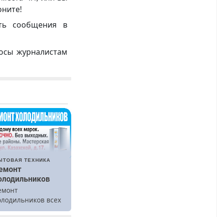
оните!
ть сообщения в
росы журналистам
ЫТОВАЯ ТЕХНИКА
емонт
олодильников
емонт
олодильников всех
арок на дому.