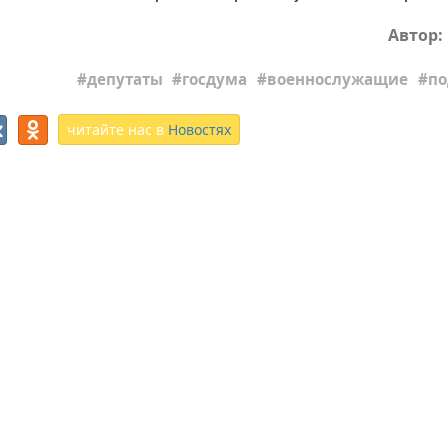
Автор:
депутаты
госдума
военнослужащие
по
читайте нас в
Новостях