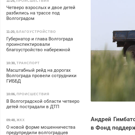
11:25
,
ПРОИСШЕСТВИЯ
Четверо взрослых и двое детей
разбились на трассе под
Волгоградом
11:20
,
БЛАГОУСТРОЙСТВО
Губернатор и глава Волгограда
проинспектировали
благоустройство набережной
10:30
,
ТРАНСПОРТ
Масштабный рейд на дорогах
Волгограда провели сотрудники
ГИББД
10:06
,
ПРОИСШЕСТВИЯ
В Волгоградской области четверо
детей пострадали в ДТП
Андрей Гимбато
09:48
,
ЖКХ
в Фонд поддерж
О новой форме мошенничества
предупредили волгоградцев