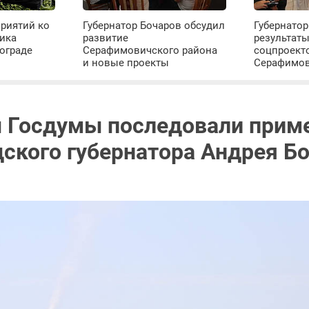
риятий ко
Губернатор Бочаров обсудил
Губернатор
ика
развитие
результат
ограде
Серафимовичского района
соцпроект
и новые проекты
Серафимо
 Госдумы последовали прим
дского губернатора Андрея Б