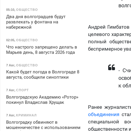
волг
05:10
,
ОБЩЕСТВО
Два дня волгоградцев будут
развлекать у фонтана на
Андрей Гимбатов 
набережной
целевого характе
02:05
,
ОБЩЕСТВО
полный обществе
Что настрого запрещено делать в
беспримерное ув
Марьев день, 8 августа 2026 года
7 Авг
,
ОБЩЕСТВО
- Сч
Какой будет погода в Волгограде 8
августа, сообщили синоптики
осво
к об
7 Авг
,
СПОРТ
Волгоградскую Академию «Ротор»
покинул Владислав Хрущак
Ранее журналист
объединения
стал
7 Авг
,
КРИМИНАЛ
специальной во
Волгоградку обвиняют в
мошенничестве с использованием
общественности и 