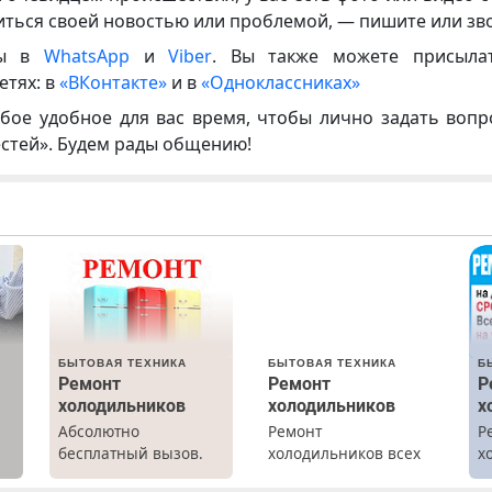
иться своей новостью или проблемой, — пишите или зв
ны в
WhatsApp
и
Viber
. Вы также можете присыла
етях: в
«ВКонтакте»
и в
«Одноклассниках»
бое удобное для вас время, чтобы лично задать воп
естей». Будем рады общению!
БЫТОВАЯ ТЕХНИКА
БЫТОВАЯ ТЕХНИКА
Б
Ремонт
Ремонт
Р
холодильников
холодильников
х
Абсолютно
Ремонт
Р
бесплатный вызов.
холодильников всех
х
а
Ремонт
марок на дому с
м