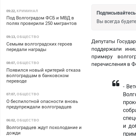
09:22
,
КРИМИНАЛ
Подписывайтесь 
Под Волгоградом ФСБ и МВД в
Вы всегда будете
полях проверили 250 мигрантов
09:13
,
ОБЩЕСТВО
Депутаты Государ
Семьям волгоградских героев
поддержали иниц
передали награды
примеру волгог
08:07
,
ОБЩЕСТВО
перечисления в Ф
Появился новый критерий отказа
волгоградцам в банковском
переводе
- Ве
Вол
07:07
,
ОБЩЕСТВО
О беспилотной опасности вновь
прок
предупреждали волгоградцев
собр
спец
06:02
,
ОБЩЕСТВО
и до
Волгоградцев ждут похолодание и
дожди
прим