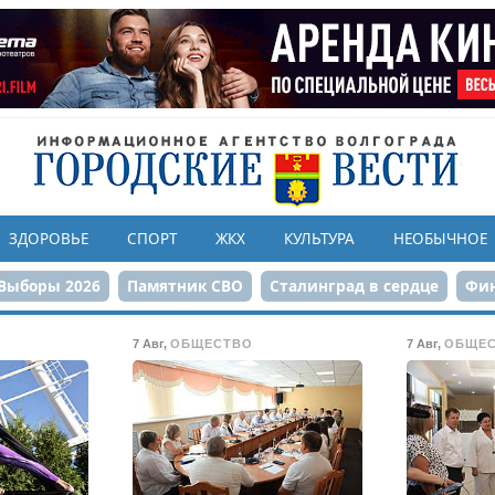
ЗДОРОВЬЕ
СПОРТ
ЖКХ
КУЛЬТУРА
НЕОБЫЧНОЕ
Выборы 2026
Памятник СВО
Сталинград в сердце
Фин
онструкция ЦПКиО
80-летие Победы
Парк Героев-летчи
7 Авг
,
ОБЩЕСТВО
7 Авг
,
ОБЩЕ