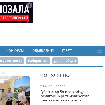
КОНКУРСЫ
ОБЪЯВЛЕНИЯ
ГАЗЕТА
грамотность
Набережная
День Победы
ков
СТВО
ПОПУЛЯРНО
7 Авг
,
ОБЩЕСТВО
Губернатор Бочаров обсудил
развитие Серафимовичского
района и новые проекты