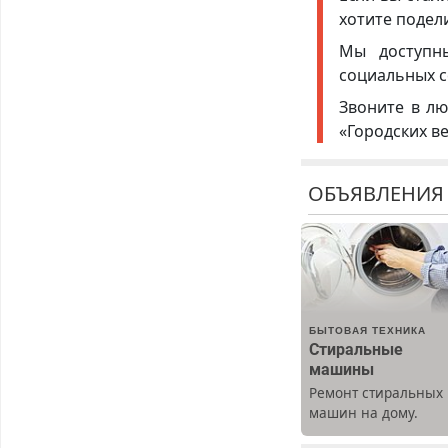
хотите подел
Мы доступ
социальных с
Звоните в лю
«Городских в
ОБЪЯВЛЕНИЯ
БЫТОВАЯ ТЕХНИКА
Стиральные
машины
Ремонт стиральных
машин на дому.
Выезд и диагностик