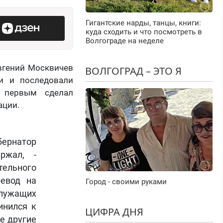
Гигантские нарды, танцы, книги:
куда сходить и что посмотреть в
Волгограде на неделе
Евгений Москвичев
ВОЛГОГРАД – ЭТО Я
ти и последовали
й первым сделал
ации.
бернатор
ржал, -
ельного
ревод на
Город - своими руками
служащих
инился к
ЦИФРА ДНЯ
е другие