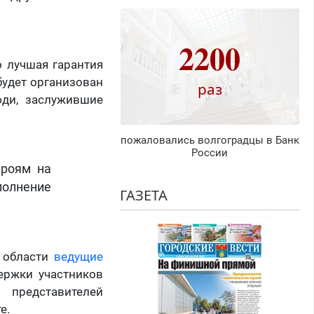
2200
о лучшая гарантия
будет организован
раз
юди, заслужившие
пожаловались волгоградцы в Банк
России
ероям на
полнение
ГАЗЕТА
й области
ведущие
ержки участников
 представителей
е.