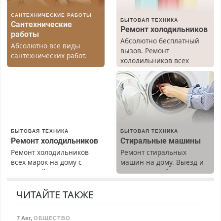
САНТЕХНИЧЕСКИЕ РАБОТЫ
БЫТОВАЯ ТЕХНИКА
Сантехнические
Ремонт холодильников
работы
Абсолютно бесплатный
Абсолютно все виды
вызов. Ремонт
сантехнических работ.
холодильников всех
Быстро. Качественно.
марок на дому, с
Недорого.
гарантией. Все р-ны.
Срочно. Без выходных.
Пенсионерам – скидки до
40%. Мастер со стажем.
БЫТОВАЯ ТЕХНИКА
БЫТОВАЯ ТЕХНИКА
Ремонт холодильников
Стиральные машины
Ремонт холодильников
Ремонт стиральных
всех марок на дому с
машин на дому. Выезд и
гарантией. Замена
диагностика бесплатно.
резины. Качественно.
Предусмотрены скидки.
Недорого. Без выходных.
ЧИТАЙТЕ ТАКЖЕ
Все районы. Скидка.
Вызов бесплатный.
7 Авг
,
ОБЩЕСТВО