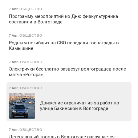
7 Авг
,
ОБЩЕСТВО
Программу мероприятий ко Дню физкультурника
составили в Волгограде
7 Авг
,
ОБЩЕСТВО
Родным погибших на СВО передали госнаграды в
Камышине
7 Авг
,
ТРАНСПОРТ
Электрички бесплатно развезут волгоградцев после
матча «Ротора»
7 Авг
,
ТРАНСПОРТ
Движение ограничат из-за работ по
улице Бакинской в Волгограде
7 Авг
,
ОБЩЕСТВО
Легендарный тополь в Волгограде разрушается