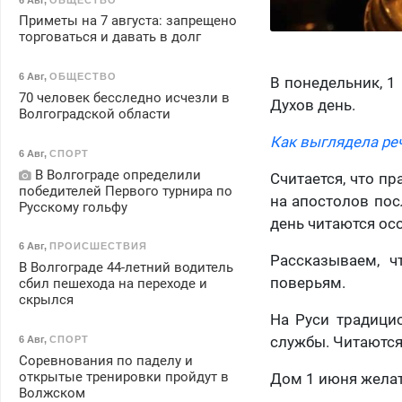
Приметы на 7 августа: запрещено
торговаться и давать в долг
6 Авг
,
ОБЩЕСТВО
В понедельник, 1
70 человек бесследно исчезли в
Духов день.
Волгоградской области
Как выглядела ре
6 Авг
,
СПОРТ
В Волгограде определили
Считается, что п
победителей Первого турнира по
на апостолов пос
Русскому гольфу
день читаются ос
6 Авг
,
ПРОИСШЕСТВИЯ
Рассказываем, ч
В Волгограде 44-летний водитель
поверьям.
сбил пешехода на переходе и
скрылся
На Руси традици
службы. Читаются
6 Авг
,
СПОРТ
Соревнования по паделу и
открытые тренировки пройдут в
Дом 1 июня желат
Волжском