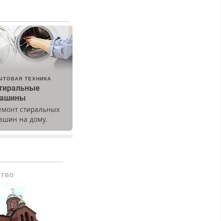
ЫТОВАЯ ТЕХНИКА
тиральные
ашины
емонт стиральных
ашин на дому.
ыезд и диагностика
есплатно.
редусмотрены
кидки.
СТВО