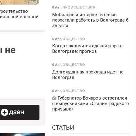
6 Авг
,
ПРОИСШЕСТВИЯ
троительство
Мобильный интернет и связь
циальной военной
перестали работать в Волгограде 6
августа
6 Авг
,
ОБЩЕСТВО
Когда закончится адская жара в
ы не
Волгограде: прогноз
6 Авг
,
ОБЩЕСТВО
Долгожданная прохлада идет на
Волгоград
6 Авг
,
ОБЩЕСТВО
Губернатор Бочаров встретился
с выпускниками «Сталинградского
призыва»
СТАТЬИ