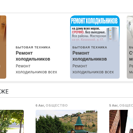
БЫТОВАЯ ТЕХНИКА
БЫТОВАЯ ТЕХНИКА
Б
Ремонт
Ремонт
С
холодильников
холодильников
м
ы
Ремонт
Ремонт
Р
холодильников всех
холодильников всех
м
марок на дому с
марок на дому.
В
гарантией. Замена
б
резины. Качественно.
П
КЖЕ
Недорого. Без
с
выходных. Все
6 Авг
,
ОБЩЕСТВО
5 Авг
,
ОБЩЕ
районы. Скидка.
Вызов бесплатный.