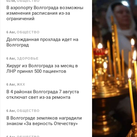
01:58
,
ОБЩЕСТВО
В аэропорту Волгограда возможны
изменения расписания из-за
ограничений
6 Авг
,
ОБЩЕСТВО
Долгожданная прохлада идет на
Волгоград
6 Авг
,
ЗДОРОВЬЕ
Хирург из Волгограда за месяц в
ЛНР принял 500 пациентов
6 Авг
,
ЖКХ
В 4 районах Волгограда 7 августа
отключат свет из-за ремонта
6 Авг
,
ОБЩЕСТВО
В Волгограде земляков наградили
знаком «За верность Отечеству»
6 Авг
,
ОБЩЕСТВО