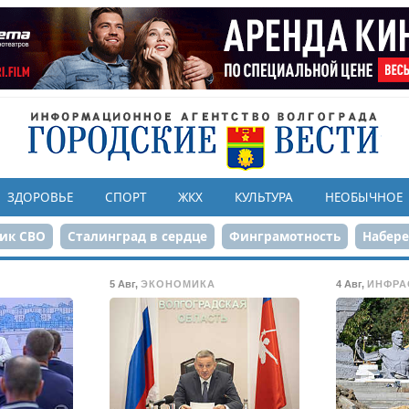
ЗДОРОВЬЕ
СПОРТ
ЖКХ
КУЛЬТУРА
НЕОБЫЧНОЕ
ик СВО
Сталинград в сердце
Финграмотность
Набер
а службе городу
80-летие Победы
Парк Героев-летчико
5 Авг
,
ЭКОНОМИКА
4 Авг
,
ИНФРА