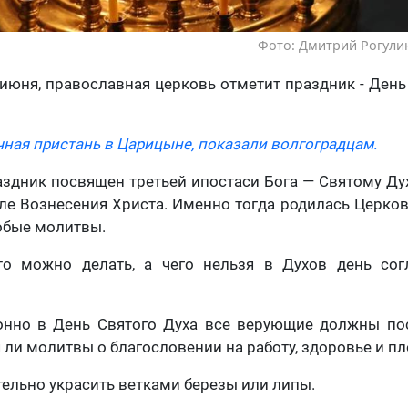
Фото: Дмитрий Рогулин
 июня, православная церковь отметит праздник - День
чная пристань в Царицыне, показали волгоградцам.
раздник посвящен третьей ипостаси Бога — Святому Ду
ле Вознесения Христа. Именно тогда родилась Церковь
обые молитвы.
то можно делать, а чего нельзя в Духов день со
онно в День Святого Духа все верующие должны по
 ли молитвы о благословении на работу, здоровье и п
ельно украсить ветками березы или липы.