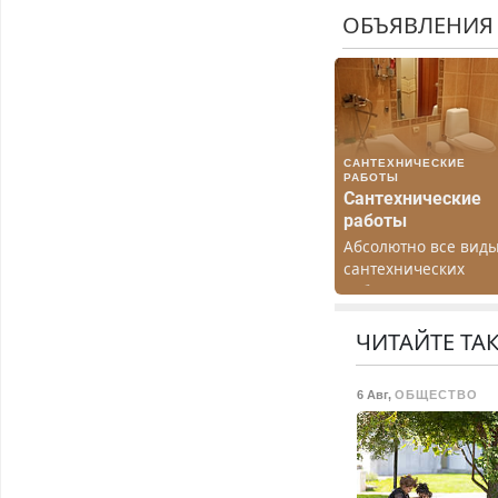
ОБЪЯВЛЕНИЯ
САНТЕХНИЧЕСКИЕ
РАБОТЫ
Сантехнические
работы
Абсолютно все вид
сантехнических
работ. Быстро.
Качественно.
Недорого.
ЧИТАЙТЕ ТА
6 Авг
,
ОБЩЕСТВО