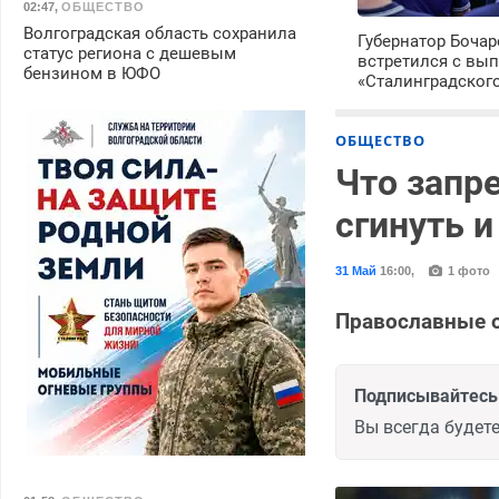
02:47
,
ОБЩЕСТВО
Волгоградская область сохранила
Губернатор Боча
статус региона с дешевым
встретился с вы
бензином в ЮФО
«Сталинградског
ОБЩЕСТВО
Что запр
сгинуть и
31 Май
16:00
,
1 фото
Православные о
Подписывайтесь 
Вы всегда будете