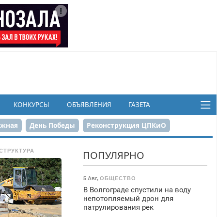
КОНКУРСЫ
ОБЪЯВЛЕНИЯ
ГАЗЕТА
ежная
День Победы
Реконструкция ЦПКиО
в
СТРУКТУРА
ПОПУЛЯРНО
5 Авг
,
ОБЩЕСТВО
В Волгограде спустили на воду
непотопляемый дрон для
патрулирования рек