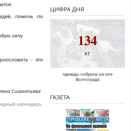
ется.
ЦИФРА ДНЯ
едей, помочь по
134
обую силу.
кг
рнословить - это
одежды собрали на юге
Волгограда
лена Силантьева
ГАЗЕТА
одный календарь