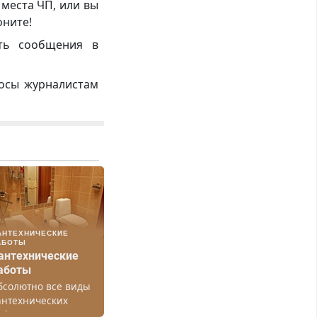
 места ЧП, или вы
оните!
ть сообщения в
росы журналистам
АНТЕХНИЧЕСКИЕ
АБОТЫ
антехнические
аботы
бсолютно все виды
антехнических
абот. Быстро.