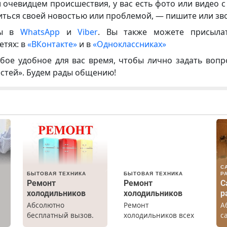
и очевидцем происшествия, у вас есть фото или видео с
иться своей новостью или проблемой, — пишите или зв
ны в
WhatsApp
и
Viber
. Вы также можете присыла
етях: в
«ВКонтакте»
и в
«Одноклассниках»
бое удобное для вас время, чтобы лично задать воп
естей». Будем рады общению!
С
БЫТОВАЯ ТЕХНИКА
БЫТОВАЯ ТЕХНИКА
Р
Ремонт
Ремонт
С
холодильников
холодильников
р
Абсолютно
Ремонт
А
бесплатный вызов.
холодильников всех
с
а
Ремонт
марок на дому с
р