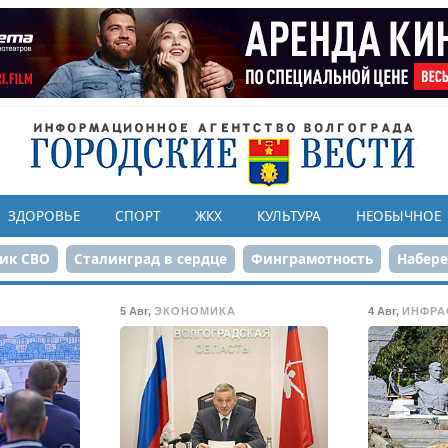
ЗДОРОВЬЕ
СПОРТ
ЖКХ
КУЛЬТУРА
НЕОБЫЧНОЕ
ик СВО
Сталинград в сердце
Финграмотность
Набер
а службе городу
80-летие Победы
Парк Героев-летчико
5 Авг
,
ЭКОНОМИКА
4 Авг
,
ИНФРА