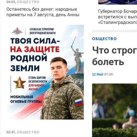
04:04
,
ОБЩЕСТВО
Останетесь без денег: народные
Губернатор Боча
приметы на 7 августа, день Анны
встретился с вы
«Сталинградског
ОБЩЕСТВО
Что стро
болеть
12 Май
07:20
02:47
,
ОБЩЕСТВО