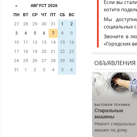
Если вы стал
«
АВГУСТ 2026
хотите подел
ПН
ВТ
СР
ЧТ
ПТ
СБ
ВС
Мы доступ
27
28
29
30
31
1
2
социальных с
3
4
5
6
7
8
9
Звоните в лю
10
11
12
13
14
15
16
«Городских в
17
18
19
20
21
22
23
24
25
26
27
28
29
30
ОБЪЯВЛЕНИЯ
31
1
2
3
4
5
6
БЫТОВАЯ ТЕХНИКА
Стиральные
машины
Ремонт стиральных
машин на дому.
Выезд и диагностик