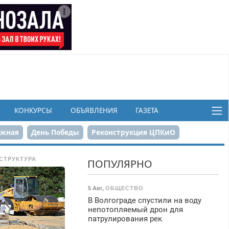
КОНКУРСЫ
ОБЪЯВЛЕНИЯ
ГАЗЕТА
ежная
День Победы
Реконструкция ЦПКиО
в
СТРУКТУРА
ПОПУЛЯРНО
5 Авг
,
ОБЩЕСТВО
В Волгограде спустили на воду
непотопляемый дрон для
патрулирования рек