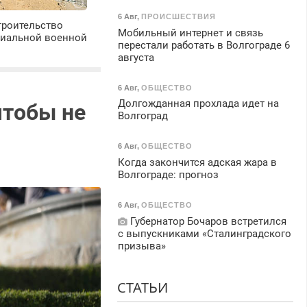
6 Авг
,
ПРОИСШЕСТВИЯ
троительство
Мобильный интернет и связь
циальной военной
перестали работать в Волгограде 6
августа
6 Авг
,
ОБЩЕСТВО
Долгожданная прохлада идет на
чтобы не
Волгоград
6 Авг
,
ОБЩЕСТВО
Когда закончится адская жара в
Волгограде: прогноз
6 Авг
,
ОБЩЕСТВО
Губернатор Бочаров встретился
с выпускниками «Сталинградского
призыва»
СТАТЬИ