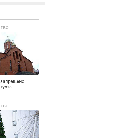
ачественно.
едорого.
СТВО
 запрещено
вгуста
СТВО