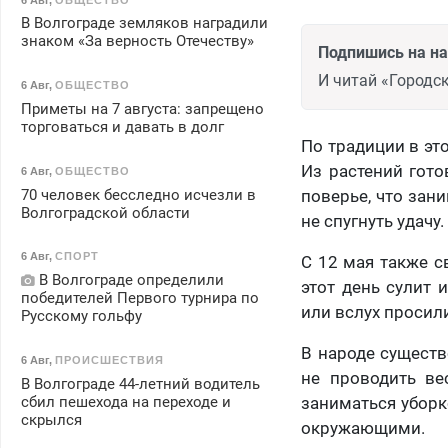
В Волгограде земляков наградили
знаком «За верность Отечеству»
Подпишись на н
И читай «Городск
6 Авг
,
ОБЩЕСТВО
Приметы на 7 августа: запрещено
торговаться и давать в долг
По традиции в эт
Из растений гото
6 Авг
,
ОБЩЕСТВО
70 человек бесследно исчезли в
поверье, что зан
Волгоградской области
не спугнуть удачу
6 Авг
,
СПОРТ
С 12 мая также с
В Волгограде определили
этот день сулит
победителей Первого турнира по
или вслух просил
Русскому гольфу
В народе существ
6 Авг
,
ПРОИСШЕСТВИЯ
не проводить ве
В Волгограде 44-летний водитель
сбил пешехода на переходе и
заниматься уборк
скрылся
окружающими.