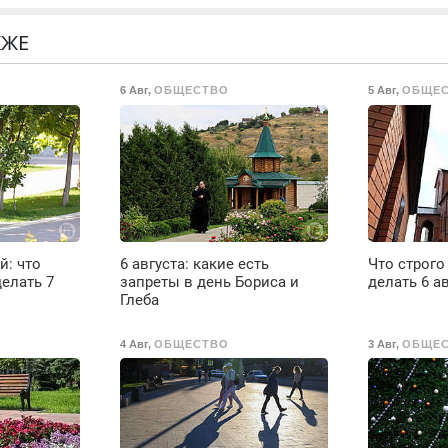
холодильников всех
гарантией. Замена
К
марок на дому, с
резины. Качественно.
Н
КЖЕ
гарантией. Все р-ны.
Недорого. Без
Срочно. Без
выходных. Все
6 Авг
,
ОБЩЕСТВО
5 Авг
,
ОБЩЕ
выходных.
районы. Скидка.
Пенсионерам –
Вызов бесплатный.
скидки до 40%.
Мастер со стажем.
й: что
6 августа: какие есть
Что строго
елать 7
запреты в день Бориса и
делать 6 а
Глеба
4 Авг
,
ОБЩЕСТВО
3 Авг
,
ОБЩЕ