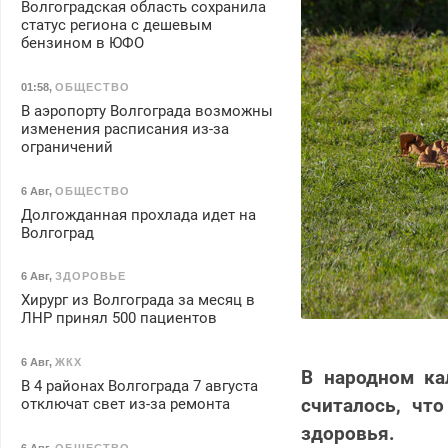
Волгоградская область сохранила
статус региона с дешевым
бензином в ЮФО
01:58
,
ОБЩЕСТВО
В аэропорту Волгограда возможны
изменения расписания из-за
ограничений
6 Авг
,
ОБЩЕСТВО
Долгожданная прохлада идет на
Волгоград
6 Авг
,
ЗДОРОВЬЕ
Хирург из Волгограда за месяц в
ЛНР принял 500 пациентов
6 Авг
,
ЖКХ
В народном ка
В 4 районах Волгограда 7 августа
считалось, чт
отключат свет из-за ремонта
здоровья.
6 Авг
,
ОБЩЕСТВО