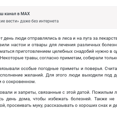
аш канал в MAX
ие вести» даже без интернета
от день люди отправлялись в леса и на луга за лекарс
вили настои и отвары для лечения различных болез
иматься приготовлением целебных снадобий нужно в о
. Некоторые травы, согласно приметам, собирали тольк
вязывали особые погодные приметы и поверья. Счита
 исполнение желаний. Для этого люди выходили под 
и о сокровенном.
овали и запреты, связанные с этой датой. Пожилым
сь день дома, чтобы избежать болезней. Также не
ой, просеивать муку, рассказывать о хороших снах и д