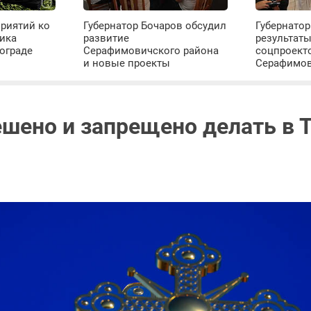
риятий ко
Губернатор Бочаров обсудил
Губернатор
ика
развитие
результат
ограде
Серафимовичского района
соцпроект
и новые проекты
Серафимо
ешено и запрещено делать в Т