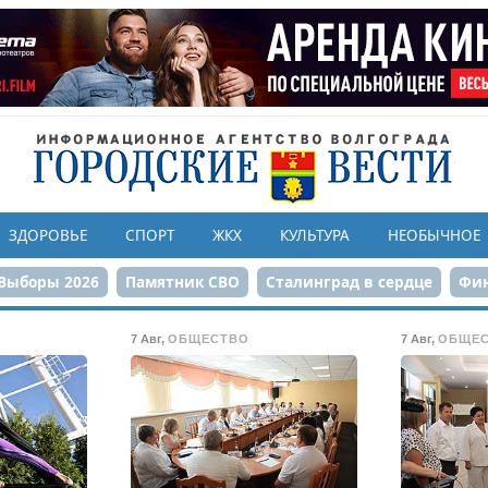
ЗДОРОВЬЕ
СПОРТ
ЖКХ
КУЛЬТУРА
НЕОБЫЧНОЕ
Выборы 2026
Памятник СВО
Сталинград в сердце
Фин
онструкция ЦПКиО
80-летие Победы
Парк Героев-летчи
7 Авг
,
ОБЩЕСТВО
7 Авг
,
ОБЩЕ