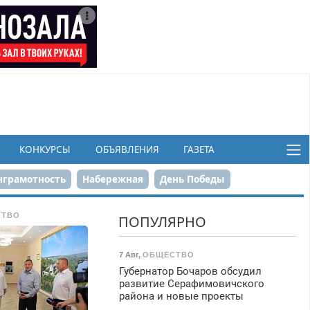
КОНКУРСЫ
ОБЪЯВЛЕНИЯ
ГАЗЕТА
грамотность
Набережная
День Победы
ков
СТВО
ПОПУЛЯРНО
7 Авг
,
ОБЩЕСТВО
Губернатор Бочаров обсудил
развитие Серафимовичского
района и новые проекты