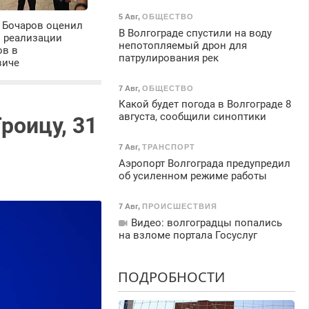
5 Авг
,
ОБЩЕСТВО
 Бочаров оценил
В Волгограде спустили на воду
ы реализации
непотопляемый дрон для
ов в
патрулирования рек
виче
7 Авг
,
ОБЩЕСТВО
Какой будет погода в Волгограде 8
августа, сообщили синоптики
роицу, 31
7 Авг
,
ТРАНСПОРТ
Аэропорт Волгограда предупредил
об усиленном режиме работы
7 Авг
,
ПРОИСШЕСТВИЯ
Видео: волгоградцы попались
на взломе портала Госуслуг
ПОДРОБНОСТИ