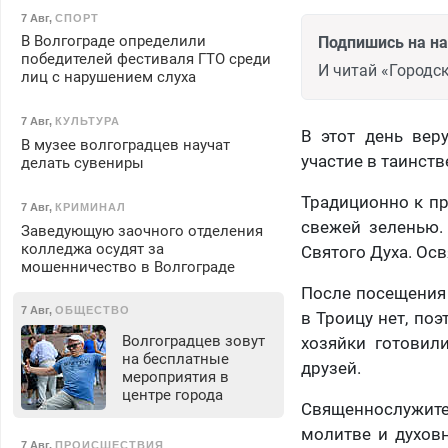
7 Авг
,
СПОРТ
В Волгограде определили
Подпишись на н
победителей фестиваля ГТО среди
И читай «Городск
лиц с нарушением слуха
7 Авг
,
КУЛЬТУРА
В этот день вер
В музее волгоградцев научат
участие в таинств
делать сувениры
Традиционно к п
7 Авг
,
КРИМИНАЛ
свежей зеленью.
Заведующую заочного отделения
колледжа осудят за
Святого Духа. Ос
мошенничество в Волгограде
После посещения 
7 Авг
,
ОБЩЕСТВО
в Троицу нет, по
Волгоградцев зовут
хозяйки готовил
на бесплатные
друзей.
мероприятия в
центре города
Священнослужите
молитве и духов
7 Авг
,
ПРОИСШЕСТВИЯ