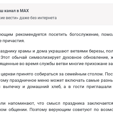
аш канал в MAX
ие вести» даже без интернета
ующим рекомендуется посетить богослужение, помо
е причастия.
разднику храмы и дома украшают ветвями березы, по
 Этот обычай символизирует духовное обновление, ж
вященные во время службы ветви многие прихожане з
церкви принято собираться за семейным столом. По
этому праздничное меню может включать самые разн
и выпечку и домашний хлеб, а в гости приглашали
ли напоминают, что смысл праздника заключаетс
ном общении. Поэтому верующим советуют по возм