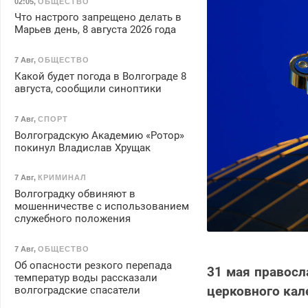
02:05
,
ОБЩЕСТВО
Что настрого запрещено делать в
Марьев день, 8 августа 2026 года
7 Авг
,
ОБЩЕСТВО
Какой будет погода в Волгограде 8
августа, сообщили синоптики
7 Авг
,
СПОРТ
Волгоградскую Академию «Ротор»
покинул Владислав Хрущак
7 Авг
,
КРИМИНАЛ
Волгоградку обвиняют в
мошенничестве с использованием
служебного положения
7 Авг
,
ОБЩЕСТВО
Об опасности резкого перепада
31 мая правосл
температур воды рассказали
церковного кал
волгоградские спасатели