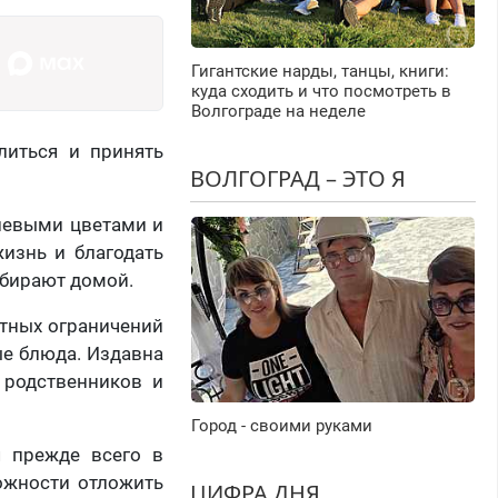
Гигантские нарды, танцы, книги:
куда сходить и что посмотреть в
Волгограде на неделе
литься и принять
ВОЛГОГРАД – ЭТО Я
левыми цветами и
изнь и благодать
абирают домой.
стных ограничений
ые блюда. Издавна
 родственников и
Город - своими руками
я прежде всего в
ожности отложить
ЦИФРА ДНЯ