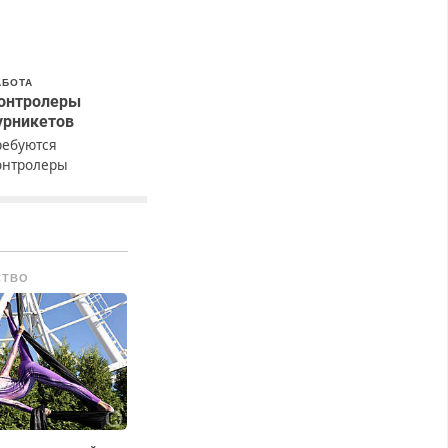
АБОТА
онтролеры
урникетов
ребуются
онтролеры
урникетов для
аботы в Москве и
одмосковье
мужчины,
енщины). Прием по
СТВО
К РФ. График работы
юбой. Бесплатное
роживание. З/п – до
6000 рублей до
ычета налогов.
жемесячно
ыплачивается
енежная премия.
озможно бесплатное