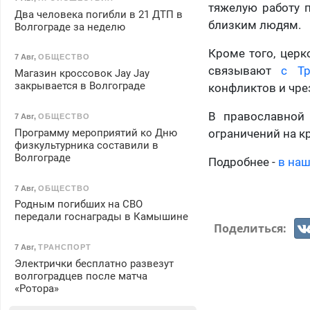
тяжелую работу п
Два человека погибли в 21 ДТП в
близким людям.
Волгограде за неделю
Кроме того, церк
7 Авг
,
ОБЩЕСТВО
связывают
с Тр
Магазин кроссовок Jay Jay
закрывается в Волгограде
конфликтов и чре
В православной 
7 Авг
,
ОБЩЕСТВО
Программу мероприятий ко Дню
ограничений на кр
физкультурника составили в
Волгограде
Подробнее -
в наш
7 Авг
,
ОБЩЕСТВО
Родным погибших на СВО
передали госнаграды в Камышине
Поделиться:
7 Авг
,
ТРАНСПОРТ
Электрички бесплатно развезут
волгоградцев после матча
«Ротора»