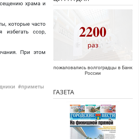
посещению храма и
ты, которые часто
2200
 избегать ссор,
раз
нчания. При этом
пожаловались волгоградцы в Банк
России
дники
приметы
ГАЗЕТА