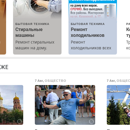
БЫТОВАЯ ТЕХНИКА
БЫТОВАЯ ТЕХНИКА
Р
Стиральные
Ремонт
К
машины
холодильников
т
ы
Ремонт стиральных
Ремонт
Т
машин на дому.
холодильников всех
к
Выезд и диагностика
марок на дому.
т
бесплатно.
р
Предусмотрены
П
КЖЕ
скидки.
(
ж
7 Авг
,
ОБЩЕСТВО
7 Авг
,
ОБЩЕ
Т
л
п
9
в
Е
в
д
В