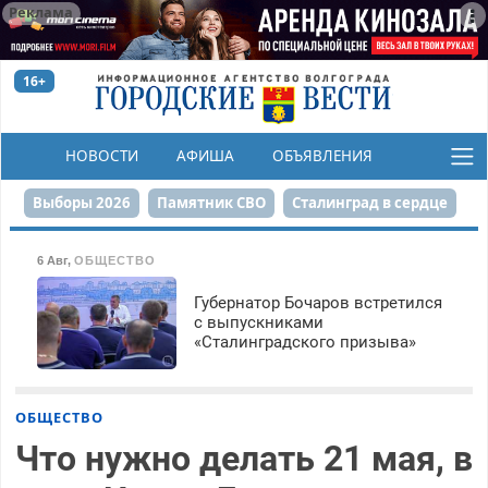
Реклама
16+
НОВОСТИ
АФИША
ОБЪЯВЛЕНИЯ
КОНКУРСЫ
Выборы 2026
Памятник СВО
Сталинград в сердце
Финграмотность
Набережная
День Победы
6 Авг
,
ОБЩЕСТВО
Реконструкция ЦПКиО
На службе городу
Губернатор Бочаров встретился
с выпускниками
«Сталинградского призыва»
80-летие Победы
Парк Героев-летчиков
ОБЩЕСТВО
Что нужно делать 21 мая, в