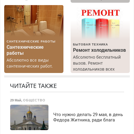
гарантией. Замена
диагностика бесплатно.
резины. Качественно.
Предусмотрены скидки.
Недорого. Без выходных.
Все районы. Скидка.
Вызов бесплатный.
САНТЕХНИЧЕСКИЕ РАБОТЫ
БЫТОВАЯ ТЕХНИКА
Сантехнические
Ремонт холодильников
работы
Абсолютно бесплатный
Абсолютно все виды
вызов. Ремонт
сантехнических работ.
холодильников всех
Быстро. Качественно.
марок на дому, с
Недорого.
гарантией. Все р-ны.
ЧИТАЙТЕ ТАКЖЕ
Срочно. Без выходных.
Пенсионерам – скидки до
40%. Мастер со стажем.
29 Май
,
ОБЩЕСТВО
Что нужно делать 29 мая, в день
Федора Житника, ради блага