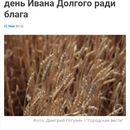
день Ивана Долгого ради
блага
21 Май
02:11
Фото: Дмитрий Рогулин / "Городские вести"