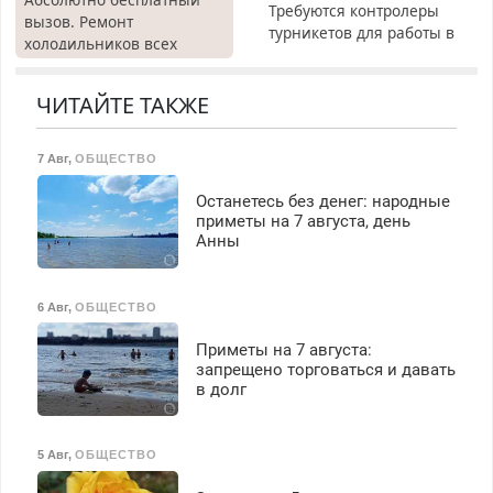
Требуются контролеры
вызов. Ремонт
турникетов для работы в
холодильников всех
Москве и Подмосковье
марок на дому, с
(мужчины, женщины).
гарантией. Все р-ны.
Прием по ТК РФ. График
ЧИТАЙТЕ ТАКЖЕ
Срочно. Без выходных.
работы любой.
Пенсионерам – скидки до
Бесплатное проживание.
40%. Мастер со стажем.
7 Авг
,
ОБЩЕСТВО
З/п – до 96000 рублей до
вычета налогов.
Останетесь без денег: народные
Ежемесячно
приметы на 7 августа, день
выплачивается денежная
Анны
премия. Возможно
бесплатное обучение,
получение документов,
6 Авг
,
ОБЩЕСТВО
работа инспектором по
транспортной
Приметы на 7 августа:
безопасности с з/п до
запрещено торговаться и давать
125000 руб.
в долг
5 Авг
,
ОБЩЕСТВО