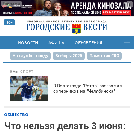
Реклама
16+
НОВОСТИ
АФИША
ОБЪЯВЛЕНИЯ
КОНКУРСЫ
На службе городу
Выборы 2026
Памятник СВО
Сталинград в сердце
Финграмотность
9 Авг
,
СПОРТ
Набережная
День Победы
Реконструкция ЦПКиО
В Волгограде "Ротор" разгромил
соперников из "Челябинска"
80-летие Победы
Парк Героев-летчиков
ОБЩЕСТВО
Что нельзя делать 3 июня: