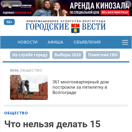
Реклама
16+
НОВОСТИ
АФИША
ОБЪЯВЛЕНИЯ
КОНКУРСЫ
На службе городу
Выборы 2026
Памятник СВО
Сталинград в сердце
Финграмотность
09:54
,
ОБЩЕСТВО
Набережная
День Победы
Реконструкция ЦПКиО
361 многоквартирный дом
построили за пятилетку в
Волгограде
80-летие Победы
Парк Героев-летчиков
ОБЩЕСТВО
Что нельзя делать 15