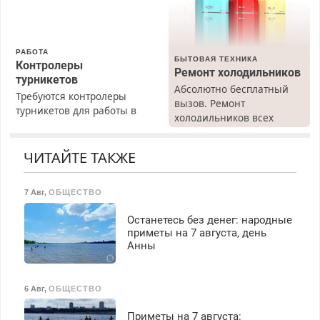
РАБОТА
БЫТОВАЯ ТЕХНИКА
Контролеры
Ремонт холодильников
турникетов
Абсолютно бесплатный
Требуются контролеры
вызов. Ремонт
турникетов для работы в
холодильников всех
Москве и Подмосковье
марок на дому, с
(мужчины, женщины).
гарантией. Все р-ны.
Прием по ТК РФ. График
ЧИТАЙТЕ ТАКЖЕ
Срочно. Без выходных.
работы любой.
Пенсионерам – скидки до
Бесплатное проживание.
40%. Мастер со стажем.
7 Авг
,
ОБЩЕСТВО
З/п – до 96000 рублей до
вычета налогов.
Останетесь без денег: народные
Ежемесячно
приметы на 7 августа, день
выплачивается денежная
Анны
премия. Возможно
бесплатное обучение,
получение документов,
6 Авг
,
ОБЩЕСТВО
работа инспектором по
транспортной
Приметы на 7 августа: