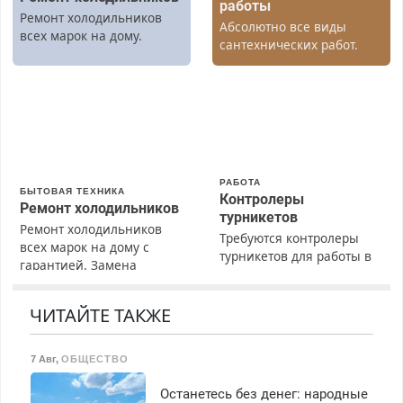
работы
Ремонт холодильников
Абсолютно все виды
всех марок на дому.
сантехнических работ.
Быстро. Качественно.
Недорого.
РАБОТА
БЫТОВАЯ ТЕХНИКА
Контролеры
Ремонт холодильников
турникетов
Ремонт холодильников
Требуются контролеры
всех марок на дому с
турникетов для работы в
гарантией. Замена
Москве и Подмосковье
резины. Качественно.
(мужчины, женщины).
Недорого. Без выходных.
Прием по ТК РФ. График
ЧИТАЙТЕ ТАКЖЕ
Все районы. Скидка.
работы любой.
Вызов бесплатный.
Бесплатное проживание.
7 Авг
,
ОБЩЕСТВО
З/п – до 96000 рублей до
вычета налогов.
Останетесь без денег: народные
Ежемесячно