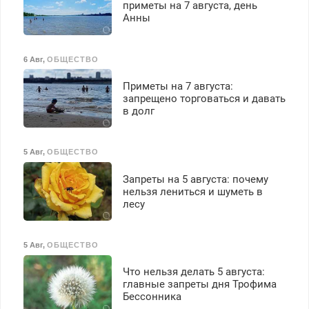
приметы на 7 августа, день
выплачивается денежная
Анны
премия. Возможно
бесплатное обучение,
получение документов,
6 Авг
,
ОБЩЕСТВО
работа инспектором по
транспортной
Приметы на 7 августа:
безопасности с з/п до
запрещено торговаться и давать
125000 руб.
в долг
5 Авг
,
ОБЩЕСТВО
Запреты на 5 августа: почему
нельзя лениться и шуметь в
лесу
5 Авг
,
ОБЩЕСТВО
Что нельзя делать 5 августа:
главные запреты дня Трофима
Бессонника