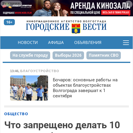
Реклама
16+
НОВОСТИ
АФИША
ОБЪЯВЛЕНИЯ
КОНКУРСЫ
На службе городу
Выборы 2026
Памятник СВО
Сталинград в сердце
Финграмотность
13:46
,
БЛАГОУСТРОЙСТВО
Бочаров: основные работы на
Набережная
День Победы
Реконструкция ЦПКиО
объектах благоустройствах
Волгограда завершат к 1
80-летие Победы
Парк Героев-летчиков
сентября
ОБЩЕСТВО
Что запрещено делать 10