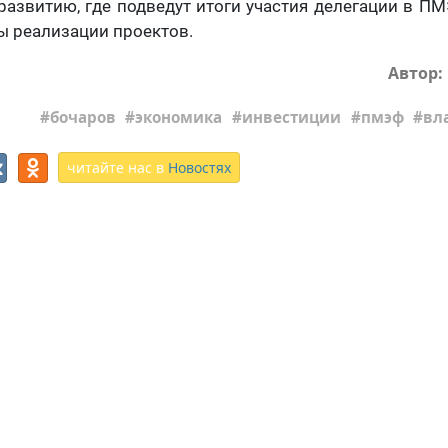
азвитию, где подведут итоги участия делегации в 
ы реализации проектов.
Автор:
бочаров
экономика
инвестиции
пмэф
вл
читайте нас в
Новостях