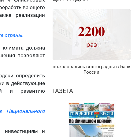
рерабатывающего
также реализации
2200
е страны.
раз
о климата должна
ашения позволяют
пожаловались волгоградцы в Банк
России
адачи определить
ки в действующие
ГАЗЕТА
ий и развитию
в Национального
о инвестициям и