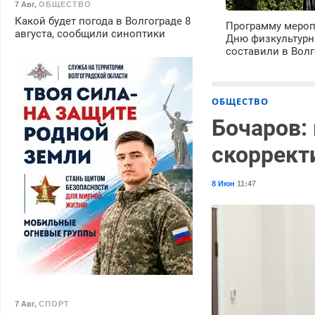
7 Авг
,
ОБЩЕСТВО
Какой будет погода в Волгограде 8
Программу мероп
августа, сообщили синоптики
Дню физкультурн
составили в Волг
ОБЩЕСТВО
Бочаров:
скоррект
8 Июн
11:47
7 Авг
,
СПОРТ