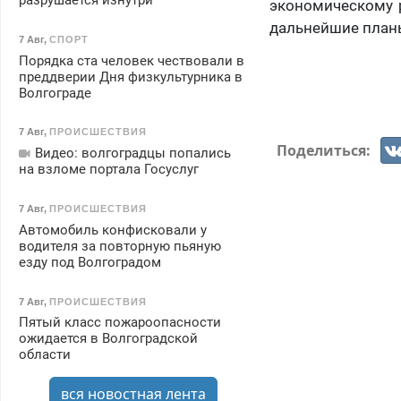
разрушается изнутри
экономическому р
дальнейшие план
7 Авг
,
СПОРТ
Порядка ста человек чествовали в
преддверии Дня физкультурника в
Волгограде
7 Авг
,
ПРОИСШЕСТВИЯ
Поделиться:
Видео: волгоградцы попались
на взломе портала Госуслуг
7 Авг
,
ПРОИСШЕСТВИЯ
Автомобиль конфисковали у
водителя за повторную пьяную
езду под Волгоградом
7 Авг
,
ПРОИСШЕСТВИЯ
Пятый класс пожароопасности
ожидается в Волгоградской
области
вся новостная лента