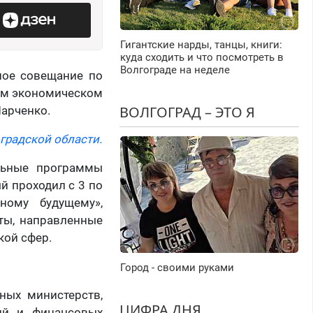
Гигантские нарды, танцы, книги:
куда сходить и что посмотреть в
Волгограде на неделе
ное совещание по
ном экономическом
ВОЛГОГРАД – ЭТО Я
Марченко.
градской области.
льные программы
й проходил с 3 по
ному будущему»,
ты, направленные
кой сфер.
Город - своими руками
ных министерств,
ЦИФРА ДНЯ
ний и финансовых