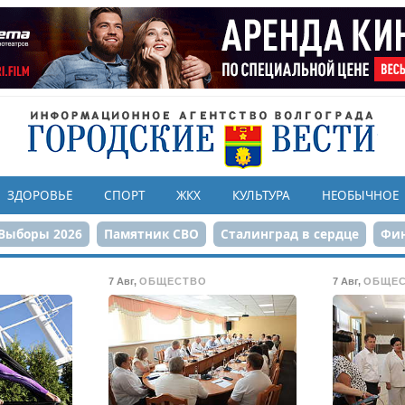
ЗДОРОВЬЕ
СПОРТ
ЖКХ
КУЛЬТУРА
НЕОБЫЧНОЕ
Выборы 2026
Памятник СВО
Сталинград в сердце
Фин
онструкция ЦПКиО
80-летие Победы
Парк Героев-летчи
7 Авг
,
ОБЩЕСТВО
7 Авг
,
ОБЩЕ