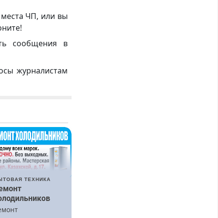
 места ЧП, или вы
оните!
ть сообщения в
росы журналистам
ЫТОВАЯ ТЕХНИКА
емонт
олодильников
емонт