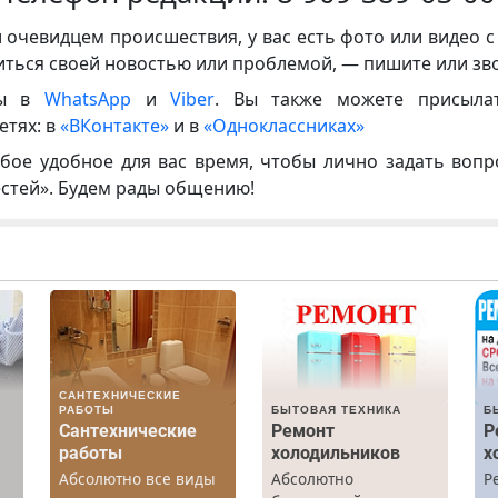
и очевидцем происшествия, у вас есть фото или видео с
иться своей новостью или проблемой, — пишите или зв
ны в
WhatsApp
и
Viber
. Вы также можете присыла
етях: в
«ВКонтакте»
и в
«Одноклассниках»
бое удобное для вас время, чтобы лично задать воп
естей». Будем рады общению!
САНТЕХНИЧЕСКИЕ
РАБОТЫ
БЫТОВАЯ ТЕХНИКА
Б
Сантехнические
Ремонт
Р
работы
холодильников
х
Абсолютно все виды
Абсолютно
Р