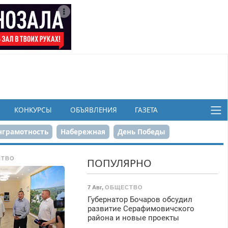
КОНКУРСЫ
ОБЪЯВЛЕНИЯ
ГАЗЕТА
грамотность
Набережная
День Победы
ков
СТВО
ПОПУЛЯРНО
7 Авг
,
ОБЩЕСТВО
Губернатор Бочаров обсудил
развитие Серафимовичского
района и новые проекты