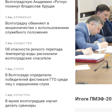
Волгоградскую Академию «Ротор»
покинул Владислав Хрущак
7 Авг
,
КРИМИНАЛ
Волгоградку обвиняют в
мошенничестве с использованием
служебного положения
7 Авг
,
ОБЩЕСТВО
Об опасности резкого перепада
температур воды рассказали
волгоградские спасатели
7 Авг
,
СПОРТ
В Волгограде определили
победителей фестиваля ГТО среди
лиц с нарушением слуха
7 Авг
,
КУЛЬТУРА
Итоги ПМЭФ-202
В музее волгоградцев научат
делать сувениры