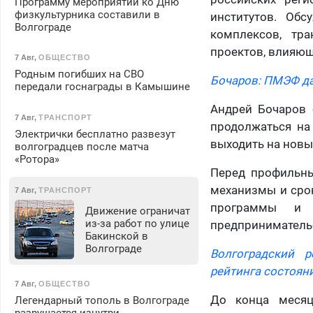
Программу мероприятий ко Дню
физкультурника составили в
институтов. Об
Волгограде
комплексов, тра
проектов, влияющ
7 Авг
,
ОБЩЕСТВО
Родным погибших на СВО
Бочаров: ПМЭФ да
передали госнаграды в Камышине
Андрей Бочаров 
7 Авг
,
ТРАНСПОРТ
продолжаться на
Электрички бесплатно развезут
выходить на новы
волгоградцев после матча
«Ротора»
Перед профильны
механизмы и сро
7 Авг
,
ТРАНСПОРТ
программы и 
Движение ограничат
из-за работ по улице
предприниматель
Бакинской в
Волгограде
Волгоградский 
рейтинга состоян
7 Авг
,
ОБЩЕСТВО
До конца месяц
Легендарный тополь в Волгограде