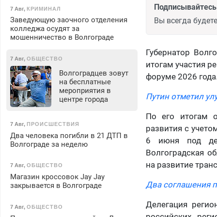
Подписывайтесь 
7 Авг
,
КРИМИНАЛ
Заведующую заочного отделения
Вы всегда будете
колледжа осудят за
мошенничество в Волгограде
Губернатор Волг
7 Авг
,
ОБЩЕСТВО
итогам участия р
Волгоградцев зовут
форуме 2026 года
на бесплатные
мероприятия в
Путин отметил ул
центре города
По его итогам 
7 Авг
,
ПРОИСШЕСТВИЯ
развития с учето
Два человека погибли в 21 ДТП в
6 июня под дев
Волгограде за неделю
Волгоградская о
на развитие тран
7 Авг
,
ОБЩЕСТВО
Магазин кроссовок Jay Jay
Два соглашения п
закрывается в Волгограде
Делегация регио
7 Авг
,
ОБЩЕСТВО
российских реги