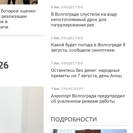
5 Авг
,
ОБЩЕСТВО
 Бочаров оценил
В Волгограде спустили на воду
ы реализации
непотопляемый дрон для
ов в
патрулирования рек
виче
7 Авг
,
ОБЩЕСТВО
Какой будет погода в Волгограде 8
августа, сообщили синоптики
26
7 Авг
,
ОБЩЕСТВО
Останетесь без денег: народные
приметы на 7 августа, день Анны
7 Авг
,
ТРАНСПОРТ
Аэропорт Волгограда предупредил
об усиленном режиме работы
ПОДРОБНОСТИ