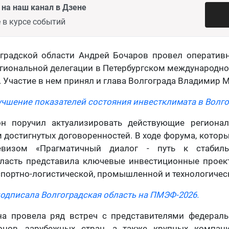
на наш канал в Дзене
 в курсе событий
оградской области Андрей Бочаров провел оператив
егиональной делегации в Петербургском международ
. Участие в нем принял и глава Волгограда Владимир 
учшение показателей состояния инвестклимата в Волго
он поручил актуализировать действующие региона
м достигнутых договоренностей. В ходе форума, которы
изом «Прагматичный диалог - путь к стабиль
бласть представила ключевые инвестиционные проек
спортно-логистической, промышленной и технологичес
одписала Волгоградская область на ПМЭФ-2026.
на провела ряд встреч с представителями федераль
онов, зарубежных стран, а также крупных компа