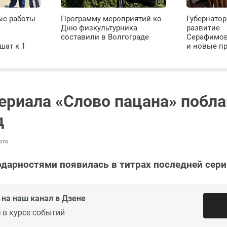
ые работы
Программу мероприятий ко
Губернатор
Дню физкультурника
развитие
х
составили в Волгограде
Серафимов
шат к 1
и новые п
ериала «Слово пацана» побл
д
ото
одарностями появилась в титрах последней сери
на наш канал в Дзене
 в курсе событий