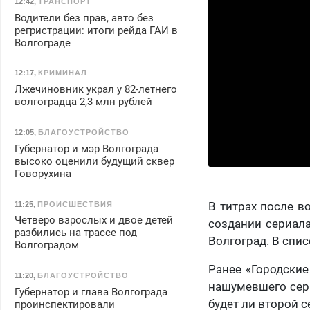
12:42
,
ТРАНСПОРТ
Водители без прав, авто без
регристрации: итоги рейда ГАИ в
Волгограде
12:17
,
КРИМИНАЛ
Лжечиновник украл у 82-летнего
волгоградца 2,3 млн рублей
12:05
,
БЛАГОУСТРОЙСТВО
Губернатор и мэр Волгограда
высоко оценили будущий сквер
Говорухина
В титрах после в
11:25
,
ПРОИСШЕСТВИЯ
Четверо взрослых и двое детей
создании сериала
разбились на трассе под
Волгоград. В спис
Волгоградом
Ранее «Городски
11:20
,
БЛАГОУСТРОЙСТВО
нашумевшего сери
Губернатор и глава Волгограда
будет ли второй с
проинспектировали