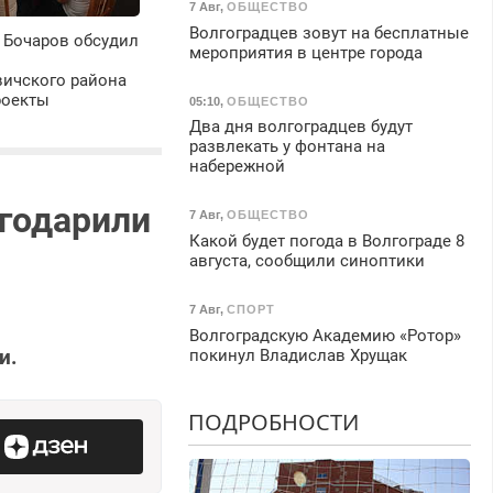
7 Авг
,
ОБЩЕСТВО
Волгоградцев зовут на бесплатные
 Бочаров обсудил
мероприятия в центре города
ичского района
роекты
05:10
,
ОБЩЕСТВО
Два дня волгоградцев будут
развлекать у фонтана на
набережной
агодарили
7 Авг
,
ОБЩЕСТВО
Какой будет погода в Волгограде 8
августа, сообщили синоптики
7 Авг
,
СПОРТ
Волгоградскую Академию «Ротор»
и.
покинул Владислав Хрущак
ПОДРОБНОСТИ