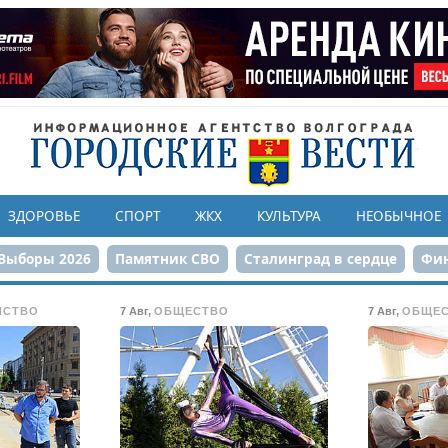
ЗДОРОВЬЕ
СПОРТ
ЖКХ
КУЛЬТУРА
НЕОБЫЧНОЕ
Выборы 2026
Памятник СВО
Сталинград в сердце
Фин
онструкция ЦПКиО
80-летие Победы
Парк Героев-летчи
ЙСТВО
7 Авг
,
ОБЩЕСТВО
7 Авг
,
ОБЩЕ