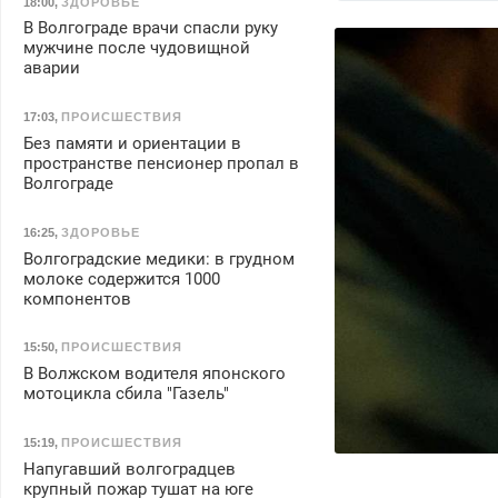
18:00
,
ЗДОРОВЬЕ
В Волгограде врачи спасли руку
мужчине после чудовищной
аварии
17:03
,
ПРОИСШЕСТВИЯ
Без памяти и ориентации в
пространстве пенсионер пропал в
Волгограде
16:25
,
ЗДОРОВЬЕ
Волгоградские медики: в грудном
молоке содержится 1000
компонентов
15:50
,
ПРОИСШЕСТВИЯ
В Волжском водителя японского
мотоцикла сбила "Газель"
15:19
,
ПРОИСШЕСТВИЯ
Напугавший волгоградцев
крупный пожар тушат на юге