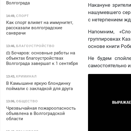
Волгограда
Накануне зрител
нашумевшего сери
14:49
,
СПОРТ
с нетерпением жда
Как спорт влияет на иммунитет,
рассказали волгоградские
Напомним, «Сл
санврачи
группировках Ка
основе книги Робе
13:46
,
БЛАГОУСТРОЙСТВО
Бочаров: основные работы на
Не будем спойле
объектах благоустройствах
Волгограда завершат к 1 сентября
самостоятельно и
13:43
,
КРИМИНАЛ
В Камышине яркую блондинку
поймали с закладкой для друга
13:06
,
ОБЩЕСТВО
Чрезвычайная пожароопасность
объявлена в Волгоградской
области