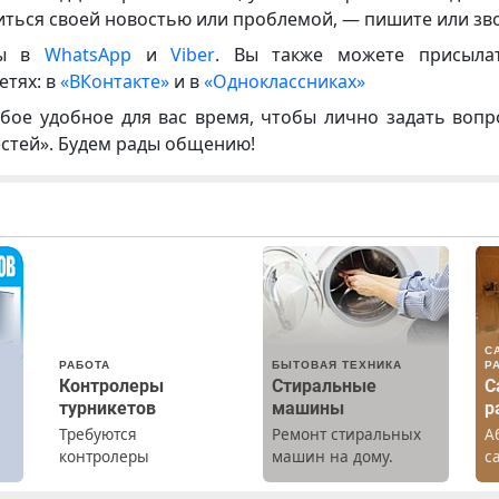
иться своей новостью или проблемой, — пишите или зв
ны в
WhatsApp
и
Viber
. Вы также можете присыла
етях: в
«ВКонтакте»
и в
«Одноклассниках»
бое удобное для вас время, чтобы лично задать воп
естей». Будем рады общению!
С
РАБОТА
БЫТОВАЯ ТЕХНИКА
Р
Контролеры
Стиральные
С
турникетов
машины
р
Требуются
Ремонт стиральных
А
х
контролеры
машин на дому.
с
турникетов для
Выезд и диагностика
р