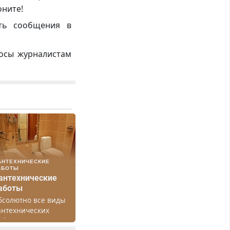
оните!
ть сообщения в
росы журналистам
АНТЕХНИЧЕСКИЕ
АБОТЫ
антехнические
аботы
бсолютно все виды
антехнических
абот. Быстро.