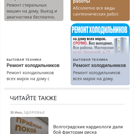
работы
Ремонт стиральных
Абсолютно все виды
машин на дому. Выезд и
сантехнических работ.
диагностика бесплатно.
Быстро. Качественно.
Предусмотрены скидки.
Недорого.
БЫТОВАЯ ТЕХНИКА
БЫТОВАЯ ТЕХНИКА
Ремонт холодильников
Ремонт холодильников
Ремонт холодильников
Ремонт холодильников
всех марок на дому с
всех марок на дому.
гарантией. Замена
резины. Качественно.
Недорого. Без выходных.
ЧИТАЙТЕ ТАКЖЕ
Все районы. Скидка.
Вызов бесплатный.
30 Июл
,
ЗДОРОВЬЕ
Волгоградские кардиологи дали
бой факторам риска