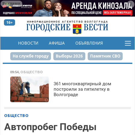
Реклама
16+
НОВОСТИ
АФИША
ОБЪЯВЛЕНИЯ
КОНКУРСЫ
На службе городу
Выборы 2026
Памятник СВО
Сталинград в сердце
Финграмотность
09:54
,
ОБЩЕСТВО
Набережная
День Победы
Реконструкция ЦПКиО
361 многоквартирный дом
построили за пятилетку в
Волгограде
80-летие Победы
Парк Героев-летчиков
ОБЩЕСТВО
Автопробег Победы