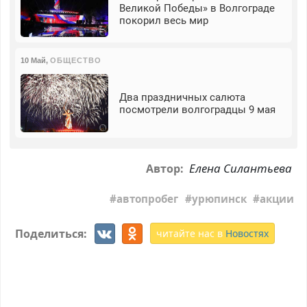
Великой Победы» в Волгограде
покорил весь мир
10 Май
,
ОБЩЕСТВО
Два праздничных салюта
посмотрели волгоградцы 9 мая
Елена Силантьева
Автор:
автопробег
урюпинск
акции
Поделиться:
читайте нас в
Новостях