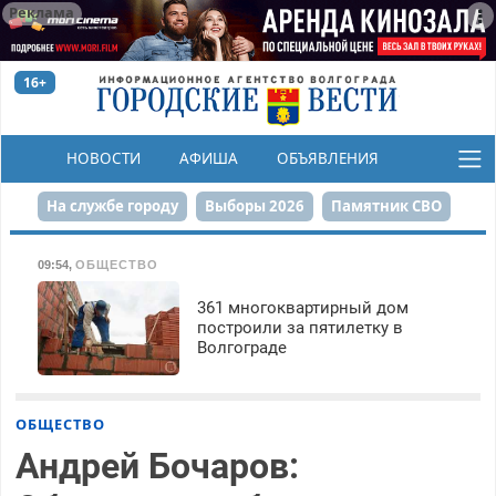
Реклама
16+
НОВОСТИ
АФИША
ОБЪЯВЛЕНИЯ
КОНКУРСЫ
На службе городу
Выборы 2026
Памятник СВО
Сталинград в сердце
Финграмотность
09:54
,
ОБЩЕСТВО
Набережная
День Победы
Реконструкция ЦПКиО
361 многоквартирный дом
построили за пятилетку в
Волгограде
80-летие Победы
Парк Героев-летчиков
ОБЩЕСТВО
Андрей Бочаров: