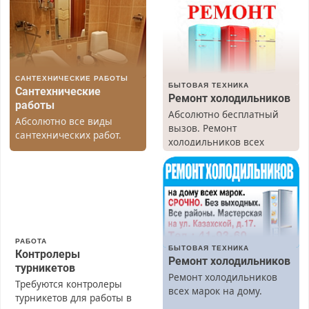
САНТЕХНИЧЕСКИЕ РАБОТЫ
БЫТОВАЯ ТЕХНИКА
Сантехнические
Ремонт холодильников
работы
Абсолютно бесплатный
Абсолютно все виды
вызов. Ремонт
сантехнических работ.
холодильников всех
Быстро. Качественно.
марок на дому, с
Недорого.
гарантией. Все р-ны.
Срочно. Без выходных.
Пенсионерам – скидки до
40%. Мастер со стажем.
РАБОТА
БЫТОВАЯ ТЕХНИКА
Контролеры
Ремонт холодильников
турникетов
Ремонт холодильников
Требуются контролеры
всех марок на дому.
турникетов для работы в