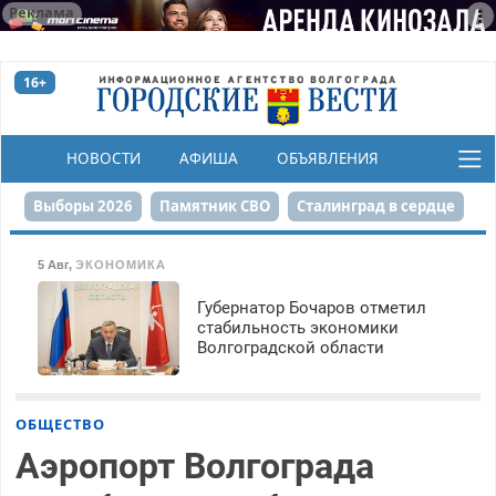
Реклама
16+
НОВОСТИ
АФИША
ОБЪЯВЛЕНИЯ
КОНКУРСЫ
Выборы 2026
Памятник СВО
Сталинград в сердце
Финграмотность
Набережная
День Победы
5 Авг
,
ЭКОНОМИКА
Реконструкция ЦПКиО
На службе городу
Губернатор Бочаров отметил
стабильность экономики
Волгоградской области
80-летие Победы
Парк Героев-летчиков
ОБЩЕСТВО
Аэропорт Волгограда