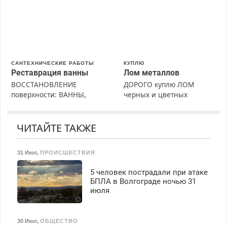
марок на дому, с
Недорого.
гарантией. Все р-ны.
Срочно. Без выходных.
Пенсионерам – скидки до
40%. Мастер со стажем.
САНТЕХНИЧЕСКИЕ РАБОТЫ
КУПЛЮ
Реставрация ванны
Лом металлов
ВОССТАНОВЛЕНИЕ
ДОРОГО куплю ЛОМ
поверхности: ВАННЫ,
черных и цветных
раковины, подоконника.
металлов, вывозим сами.
От скола до полной
реставрации. 100%
ЧИТАЙТЕ ТАКЖЕ
результат.
31 Июл
,
ПРОИСШЕСТВИЯ
5 человек пострадали при атаке
БПЛА в Волгограде ночью 31
июля
30 Июл
,
ОБЩЕСТВО