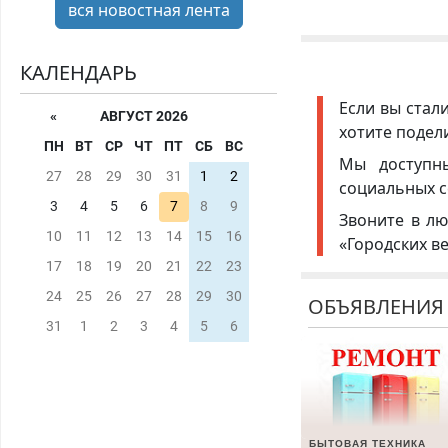
вся новостная лента
КАЛЕНДАРЬ
Если вы стал
«
АВГУСТ 2026
хотите подел
ПН
ВТ
СР
ЧТ
ПТ
СБ
ВС
Мы доступ
27
28
29
30
31
1
2
социальных с
3
4
5
6
7
8
9
Звоните в лю
10
11
12
13
14
15
16
«Городских в
17
18
19
20
21
22
23
24
25
26
27
28
29
30
ОБЪЯВЛЕНИЯ
31
1
2
3
4
5
6
БЫТОВАЯ ТЕХНИКА