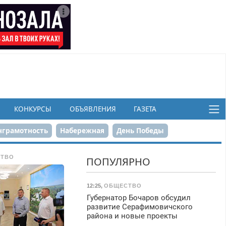
КОНКУРСЫ
ОБЪЯВЛЕНИЯ
ГАЗЕТА
грамотность
Набережная
День Победы
ков
ТВО
ПОПУЛЯРНО
12:25
,
ОБЩЕСТВО
Губернатор Бочаров обсудил
развитие Серафимовичского
района и новые проекты