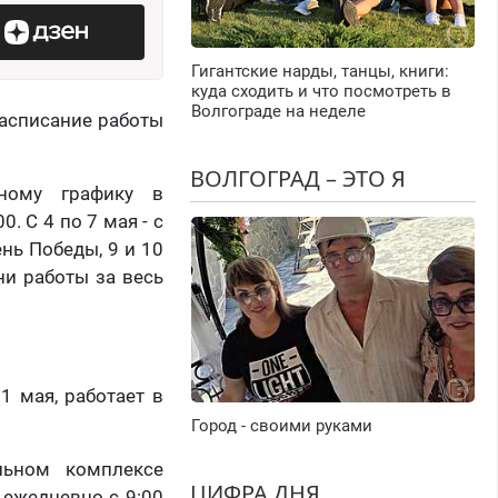
Гигантские нарды, танцы, книги:
куда сходить и что посмотреть в
Волгограде на неделе
расписание работы
ВОЛГОГРАД – ЭТО Я
зному графику в
0. С 4 по 7 мая - с
ень Победы, 9 и 10
ни работы за весь
1 мая, работает в
Город - своими руками
льном комплексе
ЦИФРА ДНЯ
 ежедневно с 9:00