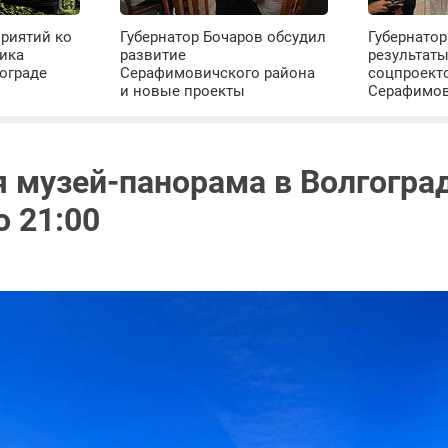
риятий ко
Губернатор Бочаров обсудил
Губернатор
ика
развитие
результат
ограде
Серафимовичского района
соцпроект
и новые проекты
Серафимо
я музей-панорама в Волгогра
о 21:00