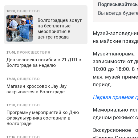
Подписывайтесь 
18:00
,
ОБЩЕСТВО
Вы всегда будете
Волгоградцев зовут
на бесплатные
мероприятия в
Музей-заповедник
центре города
на майские праздн
17:46
,
ПРОИСШЕСТВИЯ
Музей-панорама
Два человека погибли в 21 ДТП в
зависимости от дня
Волгограде за неделю
10:00 до 18:00. 8
мая, музей приме
17:38
,
ОБЩЕСТВО
период.
Магазин кроссовок Jay Jay
закрывается в Волгограде
Неделя приемов г
17:20
,
ОБЩЕСТВО
Мемориально-исто
Программу мероприятий ко Дню
едином режиме: с 
физкультурника составили в
Волгограде
Экскурсионное 
«Героям Сталингр
17:16
,
ОБЩЕСТВО