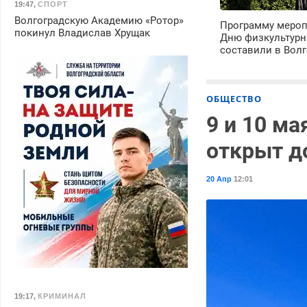
19:47
,
СПОРТ
Волгоградскую Академию «Ротор»
Программу мероп
покинул Владислав Хрущак
Дню физкультурн
составили в Волг
ОБЩЕСТВО
9 и 10 ма
открыт д
20 Апр
12:01
19:17
,
КРИМИНАЛ