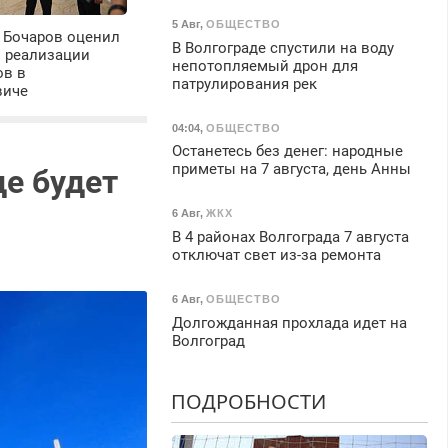
5 Авг
,
ОБЩЕСТВО
 Бочаров оценил
В Волгограде спустили на воду
ы реализации
непотопляемый дрон для
ов в
патрулирования рек
виче
04:04
,
ОБЩЕСТВО
Останетесь без денег: народные
приметы на 7 августа, день Анны
де будет
6 Авг
,
ЖКХ
В 4 районах Волгограда 7 августа
отключат свет из-за ремонта
6 Авг
,
ОБЩЕСТВО
Долгожданная прохлада идет на
Волгоград
ПОДРОБНОСТИ