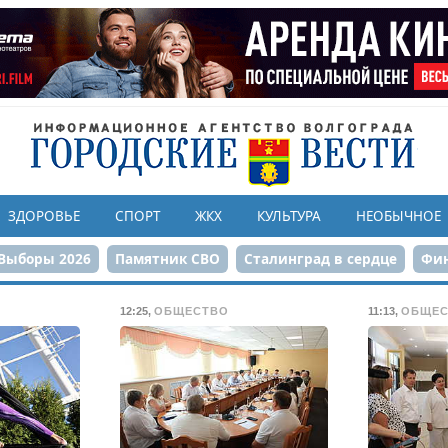
ЗДОРОВЬЕ
СПОРТ
ЖКХ
КУЛЬТУРА
НЕОБЫЧНОЕ
Выборы 2026
Памятник СВО
Сталинград в сердце
Фин
онструкция ЦПКиО
80-летие Победы
Парк Героев-летчи
12:25
,
ОБЩЕСТВО
11:13
,
ОБЩЕС