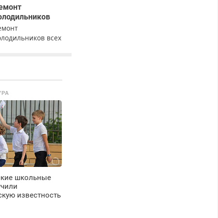
емонт
олодильников
емонт
олодильников всех
арок на дому с
арантией. Замена
езины. Качественно.
едорого. Без
ыходных. Все
УРА
айоны. Скидка.
ызов бесплатный.
ские школьные
учили
скую известность