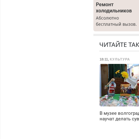
Ремонт
холодильников
Абсолютно
бесплатный вызов.
Ремонт
холодильников все
марок на дому, с
ЧИТАЙТЕ ТА
гарантией. Все р-ны
Срочно. Без
18:11
,
КУЛЬТУРА
выходных.
Пенсионерам –
скидки до 40%.
Мастер со стажем.
В музее волгогра
научат делать су