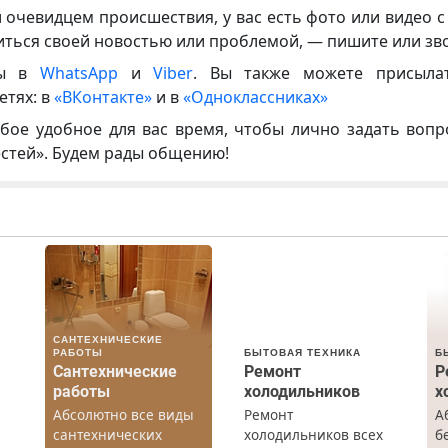
и очевидцем происшествия, у вас есть фото или видео с
иться своей новостью или проблемой, — пишите или зв
ны в
WhatsApp
и
Viber
. Вы также можете присыла
етях: в
«ВКонтакте»
и в
«Одноклассниках»
бое удобное для вас время, чтобы лично задать воп
естей». Будем рады общению!
САНТЕХНИЧЕСКИЕ
РАБОТЫ
БЫТОВАЯ ТЕХНИКА
Б
Сантехнические
Ремонт
Р
работы
холодильников
х
Абсолютно все виды
Ремонт
А
сантехнических
холодильников всех
б