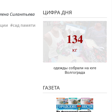
ЦИФРА ДНЯ
лена Силантьева
кции
сад памяти
134
кг
одежды собрали на юге
Волгограда
ГАЗЕТА