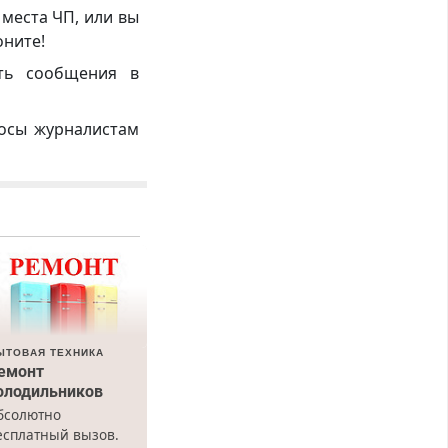
 места ЧП, или вы
оните!
ть сообщения в
росы журналистам
ЫТОВАЯ ТЕХНИКА
емонт
олодильников
бсолютно
есплатный вызов.