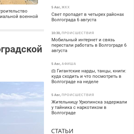
5 Авг
,
ЖКХ
троительство
Свет пропадет в четырех районах
циальной военной
Волгограда 6 августа
10:30
,
ПРОИСШЕСТВИЯ
Мобильный интернет и связь
перестали работать в Волгограде 6
оградской
августа
5 Авг
,
АФИША
Гигантские нарды, танцы, книги:
куда сходить и что посмотреть в
Волгограде на неделе
5 Авг
,
ПРОИСШЕСТВИЯ
Жительницу Урюпинска задержали
у тайника с наркотиком в
Волгограде
СТАТЬИ