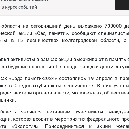
 в курсе событий
 области на сегодняшний день высажено 700000 д
ической акции «Сад памяти», сообщают специалист
ены в 15 лесничествах Волгоградской области, а
евья активисты в рамках акции высаживают в память о
и за будущие поколения. Площадь высадки достигла уже
ках «Сада памяти-2024» состоялись 19 апреля в пар
кже в Среднеахтубинском лесничестве. В них участ
представители органов власти, молодежных, обществе
ьники.
область является активным участником междуна
кции, которая входит в мероприятия федерального пр
екта «Экология». Присоединиться к акции жел