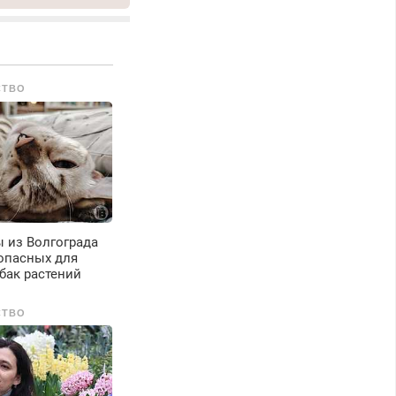
емонт
олодильников всех
арок на дому, с
арантией. Все р-ны.
рочно. Без
СТВО
ыходных.
енсионерам –
кидки до 40%.
астер со стажем.
 из Волгограда
опасных для
бак растений
СТВО