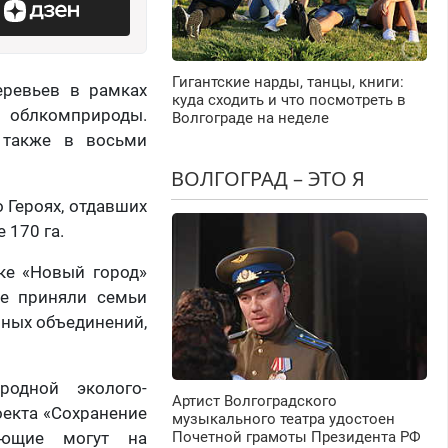
Гигантские нарды, танцы, книги:
еревьев в рамках
куда сходить и что посмотреть в
ы облкомприроды.
Волгограде на неделе
 также в восьми
ВОЛГОГРАД – ЭТО Я
 Героях, отдавших
 170 га.
ке «Новый город»
ие приняли семьи
нных объединений,
родной эколого-
Артист Волгоградского
оекта «Сохранение
музыкального театра удостоен
ающие могут на
Почетной грамоты Президента РФ