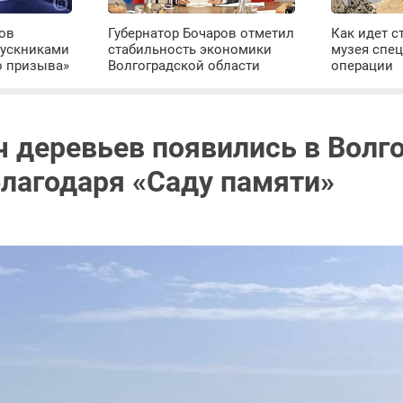
ров
Губернатор Бочаров отметил
Как идет с
пускниками
стабильность экономики
музея спе
о призыва»
Волгоградской области
операции
ч деревьев появились в Волг
благодаря «Саду памяти»