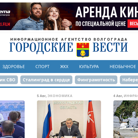
ЗДОРОВЬЕ
СПОРТ
ЖКХ
КУЛЬТУРА
НЕОБЫЧНОЕ
ик СВО
Сталинград в сердце
Финграмотность
Набер
а службе городу
80-летие Победы
Парк Героев-летчико
5 Авг
,
ЭКОНОМИКА
4 Авг
,
ИНФРА