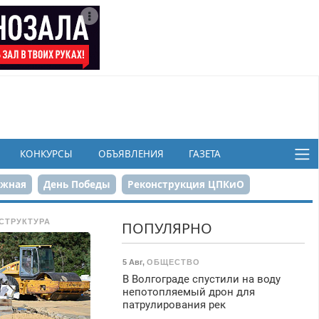
КОНКУРСЫ
ОБЪЯВЛЕНИЯ
ГАЗЕТА
ежная
День Победы
Реконструкция ЦПКиО
в
СТРУКТУРА
ПОПУЛЯРНО
5 Авг
,
ОБЩЕСТВО
В Волгограде спустили на воду
непотопляемый дрон для
патрулирования рек