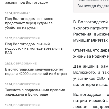
закрыт под Волгоградом
Вы всегда будете
16:54
,
КРИМИНАЛ
Под Волгоградом ревнивец
В Волгоградской
предстанет перед судом за
убийство из ружья
эколого-патриот
Растения высаж
16:37
,
ПРОИСШЕСТВИЯ
муниципалитетах.
Под Волгоградом пьяный
подросток на мопеде врезался в
Отметим, что дер
ВАЗ
жизнь за Родину 
16:23
,
ОБРАЗОВАНИЕ
Две акции в рам
В волгоградский медуниверситет
Волжского, а та
подали 42000 заявлений из 6 стран
участников СВО, 
волонтеры и школ
16:04
,
ПРОИСШЕСТВИЯ
Таксиста с поддельными правами
Волгоградская 
задержали в Волгограде
патриотической а
15:59
,
ПРОИСШЕСТВИЯ
лесов» нацпро