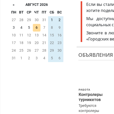
Если вы стал
«
АВГУСТ 2026
хотите подел
ПН
ВТ
СР
ЧТ
ПТ
СБ
ВС
Мы доступ
27
28
29
30
31
1
2
социальных с
3
4
5
6
7
8
9
Звоните в лю
10
11
12
13
14
15
16
«Городских в
17
18
19
20
21
22
23
24
25
26
27
28
29
30
ОБЪЯВЛЕНИЯ
31
1
2
3
4
5
6
РАБОТА
Контролеры
турникетов
Требуются
контролеры