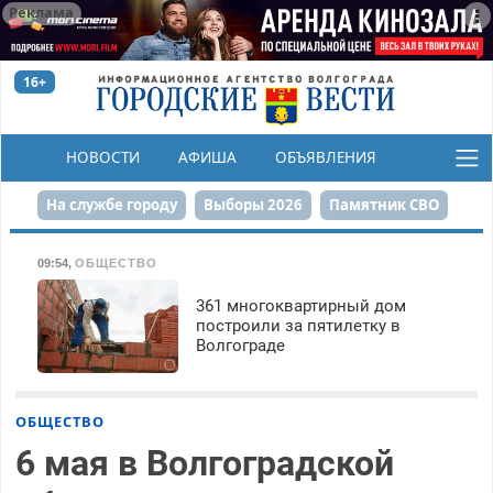
Реклама
16+
НОВОСТИ
АФИША
ОБЪЯВЛЕНИЯ
КОНКУРСЫ
На службе городу
Выборы 2026
Памятник СВО
Сталинград в сердце
Финграмотность
09:54
,
ОБЩЕСТВО
Набережная
День Победы
Реконструкция ЦПКиО
361 многоквартирный дом
построили за пятилетку в
Волгограде
80-летие Победы
Парк Героев-летчиков
ОБЩЕСТВО
6 мая в Волгоградской