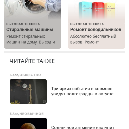
БЫТОВАЯ ТЕХНИКА
БЫТОВАЯ ТЕХНИКА
Стиральные машины
Ремонт холодильников
Ремонт стиральных
Абсолютно бесплатный
машин на дому. Выезд и
вызов. Ремонт
диагностика бесплатно.
холодильников всех
Предусмотрены скидки.
марок на дому, с
гарантией. Все р-ны.
ЧИТАЙТЕ ТАКЖЕ
Срочно. Без выходных.
Пенсионерам – скидки до
5 Авг
,
ОБЩЕСТВО
40%. Мастер со стажем.
Три ярких события в космосе
увидят волгоградцы в августе
5 Авг
,
НЕОБЫЧНОЕ
Солнечное затмение наступит