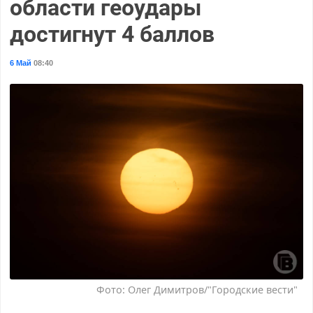
области геоудары
достигнут 4 баллов
6 Май
08:40
Фото: Олег Димитров/"Городские вести"