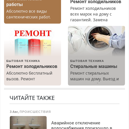
Ремонт холодильников
работы
Ремонт холодильников
Абсолютно все виды
всех марок на дому с
сантехнических работ.
гарантией. Замена
Быстро. Качественно.
резины. Качественно.
Недорого.
Недорого. Без выходных.
Все районы. Скидка.
Вызов бесплатный.
БЫТОВАЯ ТЕХНИКА
БЫТОВАЯ ТЕХНИКА
Ремонт холодильников
Стиральные машины
Абсолютно бесплатный
Ремонт стиральных
вызов. Ремонт
машин на дому. Выезд и
холодильников всех
диагностика бесплатно.
марок на дому, с
Предусмотрены скидки.
гарантией. Все р-ны.
ЧИТАЙТЕ ТАКЖЕ
Срочно. Без выходных.
Пенсионерам – скидки до
3 Авг
,
ПРОИСШЕСТВИЯ
40%. Мастер со стажем.
Аварийное отключение
водоснабжения произошло в