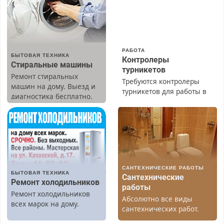
РАБОТА
БЫТОВАЯ ТЕХНИКА
Контролеры
Стиральные машины
турникетов
Ремонт стиральных
Требуются контролеры
машин на дому. Выезд и
турникетов для работы в
диагностика бесплатно.
Москве и Подмосковье
Предусмотрены скидки.
(мужчины, женщины).
Прием по ТК РФ. График
работы любой.
Бесплатное проживание.
З/п – до 96000 рублей до
вычета налогов.
САНТЕХНИЧЕСКИЕ РАБОТЫ
Ежемесячно
БЫТОВАЯ ТЕХНИКА
Сантехнические
выплачивается денежная
Ремонт холодильников
работы
премия. Возможно
Ремонт холодильников
Абсолютно все виды
бесплатное обучение,
всех марок на дому.
сантехнических работ.
получение документов,
Быстро. Качественно.
работа инспектором по