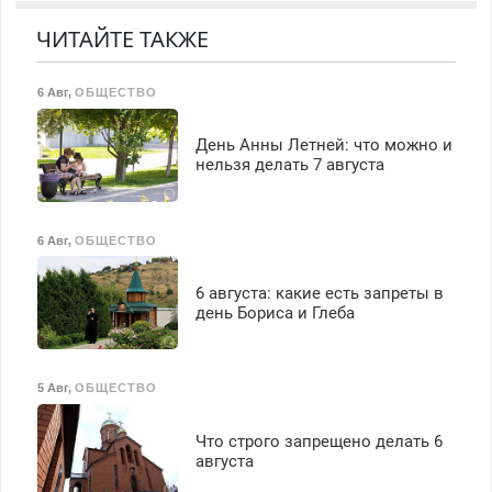
Недорого.
транспортной
ЧИТАЙТЕ ТАКЖЕ
безопасности с з/п до
125000 руб.
6 Авг
,
ОБЩЕСТВО
День Анны Летней: что можно и
нельзя делать 7 августа
6 Авг
,
ОБЩЕСТВО
6 августа: какие есть запреты в
день Бориса и Глеба
5 Авг
,
ОБЩЕСТВО
Что строго запрещено делать 6
августа