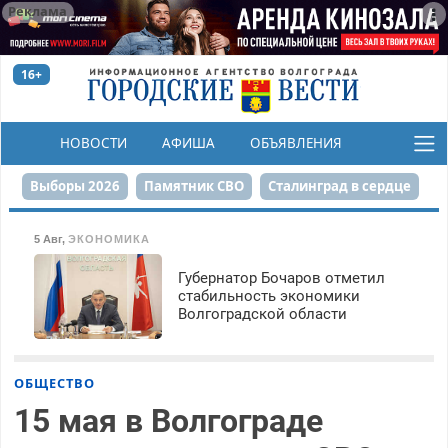
Реклама
16+
НОВОСТИ
АФИША
ОБЪЯВЛЕНИЯ
КОНКУРСЫ
Выборы 2026
Памятник СВО
Сталинград в сердце
Финграмотность
Набережная
День Победы
5 Авг
,
ЭКОНОМИКА
Реконструкция ЦПКиО
На службе городу
Губернатор Бочаров отметил
стабильность экономики
Волгоградской области
80-летие Победы
Парк Героев-летчиков
ОБЩЕСТВО
15 мая в Волгограде