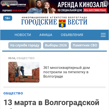
Реклама
16+
НОВОСТИ
АФИША
ОБЪЯВЛЕНИЯ
КОНКУРСЫ
На службе городу
Выборы 2026
Памятник СВО
Сталинград в сердце
Финграмотность
09:54
,
ОБЩЕСТВО
Набережная
День Победы
Реконструкция ЦПКиО
361 многоквартирный дом
построили за пятилетку в
Волгограде
80-летие Победы
Парк Героев-летчиков
ОБЩЕСТВО
13 марта в Волгоградской