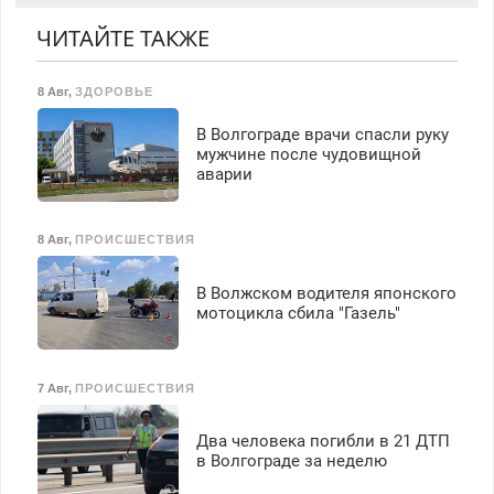
(мужчины, женщины).
гарантией. Все р-ны.
Прием по ТК РФ. График
ЧИТАЙТЕ ТАКЖЕ
Срочно. Без выходных.
работы любой.
Пенсионерам – скидки до
Бесплатное проживание.
40%. Мастер со стажем.
8 Авг
,
ЗДОРОВЬЕ
З/п – до 96000 рублей до
вычета налогов.
В Волгограде врачи спасли руку
Ежемесячно
мужчине после чудовищной
выплачивается денежная
аварии
премия. Возможно
бесплатное обучение,
получение документов,
8 Авг
,
ПРОИСШЕСТВИЯ
работа инспектором по
транспортной
В Волжском водителя японского
безопасности с з/п до
мотоцикла сбила "Газель"
125000 руб.
7 Авг
,
ПРОИСШЕСТВИЯ
Два человека погибли в 21 ДТП
в Волгограде за неделю