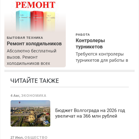
РАБОТА
БЫТОВАЯ ТЕХНИКА
Контролеры
Ремонт холодильников
турникетов
Абсолютно бесплатный
Требуются контролеры
вызов. Ремонт
турникетов для работы в
холодильников всех
Москве и Подмосковье
марок на дому, с
(мужчины, женщины).
гарантией. Все р-ны.
Прием по ТК РФ. График
ЧИТАЙТЕ ТАКЖЕ
Срочно. Без выходных.
работы любой.
Пенсионерам – скидки до
Бесплатное проживание.
40%. Мастер со стажем.
4 Авг
,
ЭКОНОМИКА
З/п – до 96000 рублей до
вычета налогов.
Ежемесячно
Бюджет Волгограда на 2026 год
выплачивается денежная
увеличат на 366 млн рублей
премия. Возможно
бесплатное обучение,
получение документов,
27 Июл
,
ОБЩЕСТВО