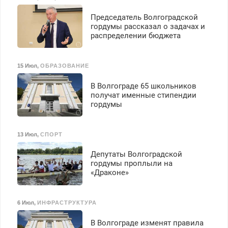
работа инспектором по
транспортной
Председатель Волгоградской
безопасности с з/п до
гордумы рассказал о задачах и
125000 руб.
распределении бюджета
15 Июл
,
ОБРАЗОВАНИЕ
В Волгограде 65 школьников
получат именные стипендии
гордумы
13 Июл
,
СПОРТ
Депутаты Волгоградской
гордумы проплыли на
«Драконе»
6 Июл
,
ИНФРАСТРУКТУРА
В Волгограде изменят правила