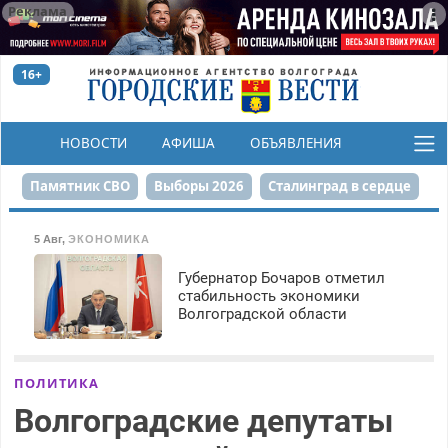
Реклама
16+
НОВОСТИ
АФИША
ОБЪЯВЛЕНИЯ
КОНКУРСЫ
Памятник СВО
Выборы 2026
Сталинград в сердце
Финграмотность
Набережная
День Победы
5 Авг
,
ЭКОНОМИКА
Реконструкция ЦПКиО
На службе городу
Губернатор Бочаров отметил
стабильность экономики
Волгоградской области
80-летие Победы
Парк Героев-летчиков
ПОЛИТИКА
Волгоградские депутаты