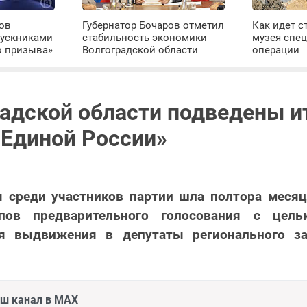
ров
Губернатор Бочаров отметил
Как идет с
пускниками
стабильность экономики
музея спе
о призыва»
Волгоградской области
операции
радской области подведены и
«Единой России»
 среди участников партии шла полтора месяц
пов предварительного голосования с цель
я выдвижения в депутаты регионального за
аш канал в MAX