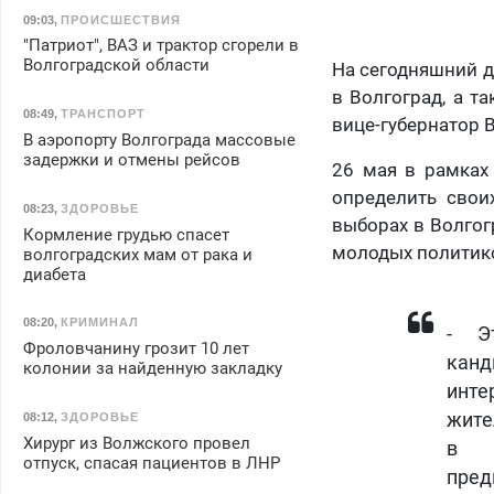
09:03
,
ПРОИСШЕСТВИЯ
"Патриот", ВАЗ и трактор сгорели в
Волгоградской области
На сегодняшний д
в Волгоград, а 
08:49
,
ТРАНСПОРТ
вице-губернатор 
В аэропорту Волгограда массовые
задержки и отмены рейсов
26 мая в рамках
определить свои
08:23
,
ЗДОРОВЬЕ
выборах в Волгог
Кормление грудью спасет
молодых политико
волгоградских мам от рака и
диабета
08:20
,
КРИМИНАЛ
- Э
Фроловчанину грозит 10 лет
канд
колонии за найденную закладку
инте
жите
08:12
,
ЗДОРОВЬЕ
Хирург из Волжского провел
в з
отпуск, спасая пациентов в ЛНР
пред