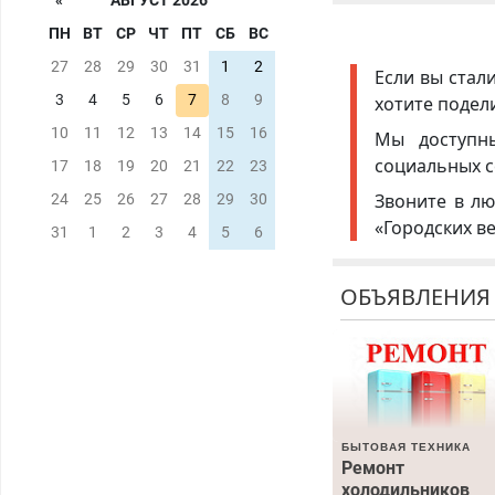
«
АВГУСТ 2026
ПН
ВТ
СР
ЧТ
ПТ
СБ
ВС
27
28
29
30
31
1
2
Если вы стал
3
4
5
6
7
8
9
хотите подел
10
11
12
13
14
15
16
Мы доступ
социальных с
17
18
19
20
21
22
23
Звоните в лю
24
25
26
27
28
29
30
«Городских в
31
1
2
3
4
5
6
ОБЪЯВЛЕНИЯ
БЫТОВАЯ ТЕХНИКА
Ремонт
холодильников