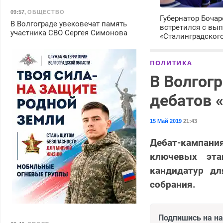
09:57
,
ОБЩЕСТВО
Губернатор Боча
В Волгограде увековечат память
встретился с вы
участника СВО Сергея Симонова
«Сталинградског
ПОЛИТИКА
В Волгог
дебатов 
15 Май 2019
21:43
Дебат-кампания
ключевых эта
кандидатур дл
собрания.
Подпишись на н