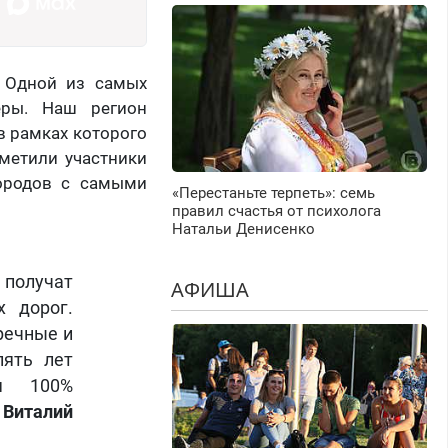
. Одной из самых
еры. Наш регион
в рамках которого
тметили участники
городов с самыми
«Перестаньте терпеть»: семь
правил счастья от психолога
Натальи Денисенко
 получат
АФИША
х дорог.
речные и
пять лет
ия 100%
а
Виталий