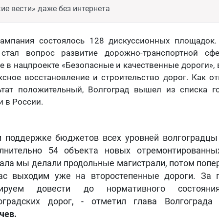
ие вести» даже без интернета
кампания состоялось 128 дискуссионных площадок
 стал вопрос развитие дорожно-транспортной сф
е в нацпроекте «Безопасные и качественные дороги», 
сное восстановление и строительство дорог. Как о
ьтат положительный, Волгоград вышел из списка 
 в России.
и поддержке бюджетов всех уровней волгоградцы
лнительно 54 объекта новых отремонтированны
ала мы делали продольные магистрали, потом попе
ас выходим уже на второстепенные дороги. За 
нируем довести до нормативного состоян
оградских дорог, - отметил глава Волгоград
чев.