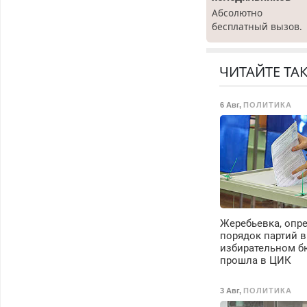
Абсолютно
бесплатный вызов.
Ремонт
холодильников все
марок на дому, с
ЧИТАЙТЕ ТА
гарантией. Все р-ны
Срочно. Без
6 Авг
,
ПОЛИТИКА
выходных.
Пенсионерам –
скидки до 40%.
Мастер со стажем.
Жеребьевка, опр
порядок партий в
избирательном б
прошла в ЦИК
3 Авг
,
ПОЛИТИКА