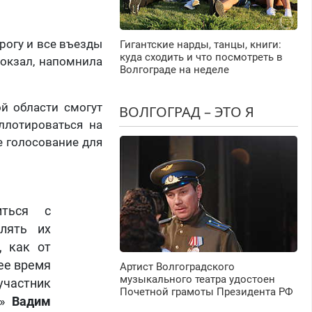
рогу и все въезды
Гигантские нарды, танцы, книги:
куда сходить и что посмотреть в
окзал, напомнила
Волгограде на неделе
й области смогут
ВОЛГОГРАД – ЭТО Я
ллотироваться на
е голосование для
иться с
лять их
, как от
ее время
Артист Волгоградского
музыкального театра удостоен
частник
Почетной грамоты Президента РФ
я»
Вадим