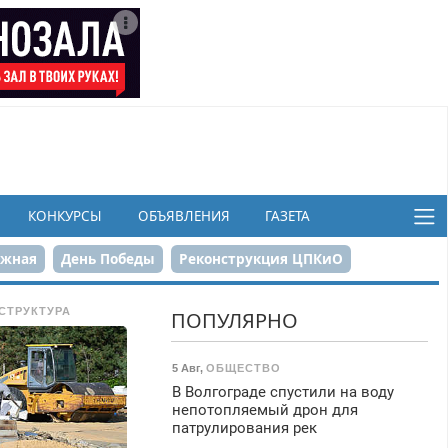
КОНКУРСЫ
ОБЪЯВЛЕНИЯ
ГАЗЕТА
ежная
День Победы
Реконструкция ЦПКиО
в
СТРУКТУРА
ПОПУЛЯРНО
5 Авг
,
ОБЩЕСТВО
В Волгограде спустили на воду
непотопляемый дрон для
патрулирования рек