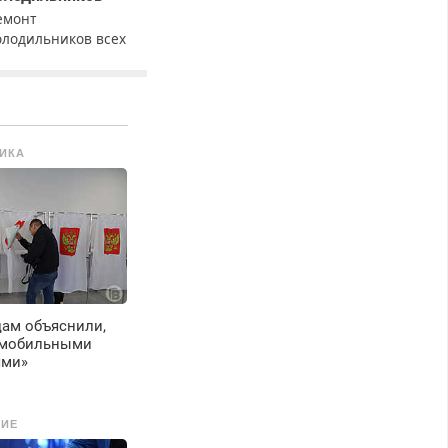
емонт
олодильников всех
арок на дому с
арантией. Замена
езины. Качественно.
едорого. Без
ыходных. Все
ИКА
айоны. Скидка.
ызов бесплатный.
цам объяснили,
 «мобильными
ями»
ИЕ