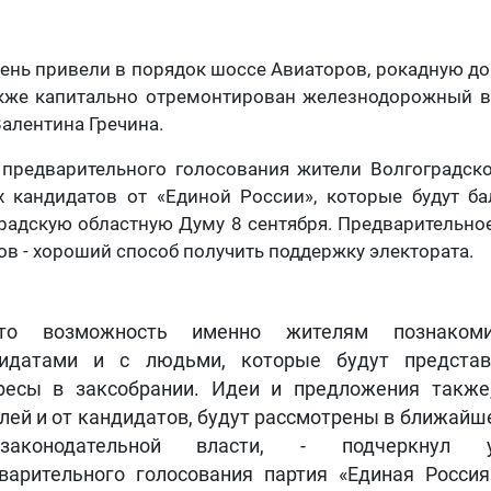
ень привели в порядок шоссе Авиаторов, рокадную до
также капитально отремонтирован железнодорожный в
Валентина Гречина.
 предварительного голосования жители Волгоградско
х кандидатов от «Единой России», которые будут ба
радскую областную Думу 8 сентября. Предварительно
в - хороший способ получить поддержку электората.
то возможность именно жителям познаком
идатами и с людьми, которые будут представ
ресы в заксобрании. Идеи и предложения также
лей и от кандидатов, будут рассмотрены в ближайш
аконодательной власти, - подчеркнул у
варительного голосования партия «Единая Росси