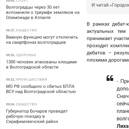
09:40
,
СПОРТ
И читай «Городск
Волгоградцы через 30 лет
вспомнили о триумфе земляков на
Олимпиаде в Атланте
В рамках дебат-
актуальных тем
09:37
,
ОБЩЕСТВО
Важную функцию могут отключить
принимает участи
на смартфонах волгоградцев
проходит комплек
дебатов – резул
09:25
,
ЗДОРОВЬЕ
плохими дорогами
1300 человек атакованы клещами
в Волгоградской области
09:22
,
ПРОИСШЕСТВИЯ
- Пр
МО РФ сообщило о сбитых БПЛА
допо
ВСУ над Волгоградской областью
Снач
сейч
09:04
,
ОБЩЕСТВО
пла
Губернатор Бочаров проведет
рабочую поездку в
волг
Серафимовичский район
Лиха