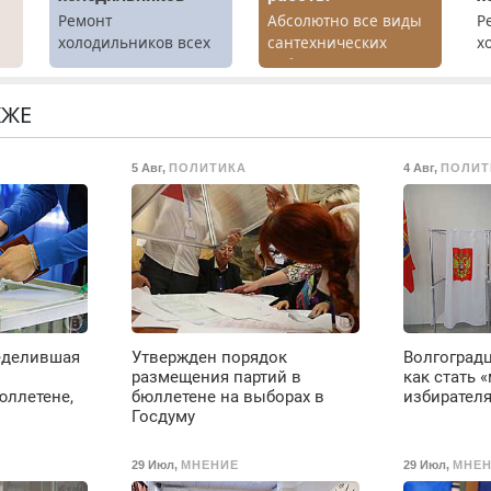
Ремонт
Абсолютно все виды
Р
холодильников всех
сантехнических
х
марок на дому.
работ. Быстро.
м
х
Качественно.
г
Недорого.
р
КЖЕ
.
Н
в
5 Авг
,
ПОЛИТИКА
4 Авг
,
ПОЛИТ
р
В
еделившая
Утвержден порядок
Волгоград
размещения партий в
как стать
юллетене,
бюллетене на выборах в
избирател
Госдуму
29 Июл
,
МНЕНИЕ
29 Июл
,
МНЕН