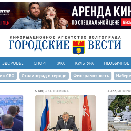
ЗДОРОВЬЕ
СПОРТ
ЖКХ
КУЛЬТУРА
НЕОБЫЧНОЕ
ик СВО
Сталинград в сердце
Финграмотность
Набер
а службе городу
80-летие Победы
Парк Героев-летчико
5 Авг
,
ЭКОНОМИКА
4 Авг
,
ИНФРА