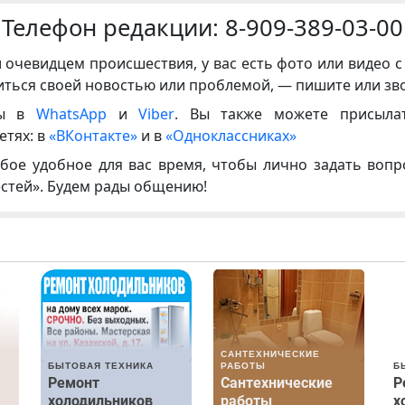
Телефон редакции:
8-909-389-03-00
и очевидцем происшествия, у вас есть фото или видео с
иться своей новостью или проблемой, — пишите или зв
ны в
WhatsApp
и
Viber
. Вы также можете присыла
етях: в
«ВКонтакте»
и в
«Одноклассниках»
бое удобное для вас время, чтобы лично задать воп
естей». Будем рады общению!
САНТЕХНИЧЕСКИЕ
БЫТОВАЯ ТЕХНИКА
РАБОТЫ
Б
Ремонт
Сантехнические
Р
холодильников
работы
х