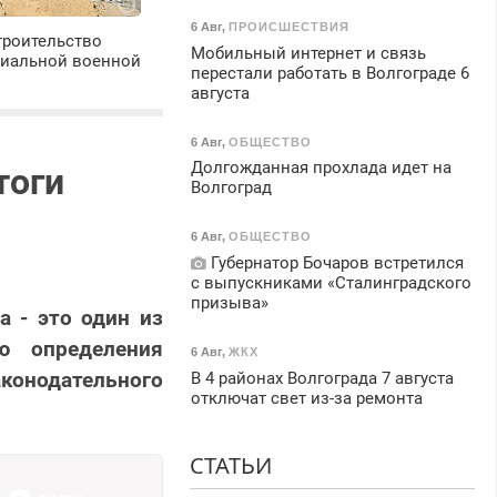
6 Авг
,
ПРОИСШЕСТВИЯ
троительство
Мобильный интернет и связь
циальной военной
перестали работать в Волгограде 6
августа
6 Авг
,
ОБЩЕСТВО
Долгожданная прохлада идет на
тоги
Волгоград
6 Авг
,
ОБЩЕСТВО
Губернатор Бочаров встретился
с выпускниками «Сталинградского
призыва»
а - это один из
ю определения
6 Авг
,
ЖКХ
конодательного
В 4 районах Волгограда 7 августа
отключат свет из-за ремонта
СТАТЬИ