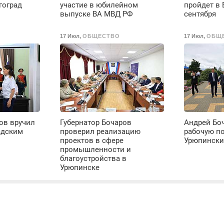
гоград
участие в юбилейном
пройдет в 
выпуске ВА МВД РФ
сентября
17 Июл
,
ОБЩЕСТВО
17 Июл
,
ОБЩ
ов вручил
Губернатор Бочаров
Андрей Бо
адским
проверил реализацию
рабочую по
проектов в сфере
Урюпински
промышленности и
благоустройства в
Урюпинске