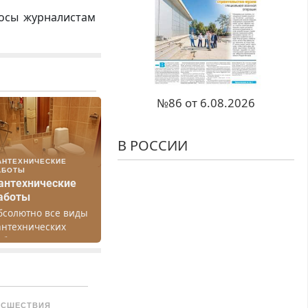
росы журналистам
№86 от 6.08.2026
В РОССИИ
АНТЕХНИЧЕСКИЕ
АБОТЫ
антехнические
аботы
бсолютно все виды
антехнических
абот. Быстро.
ачественно.
едорого.
ИСШЕСТВИЯ