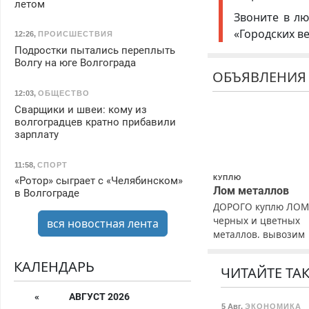
летом
Звоните в лю
«Городских в
12:26
,
ПРОИСШЕСТВИЯ
Подростки пытались переплыть
Волгу на юге Волгограда
ОБЪЯВЛЕНИЯ
12:03
,
ОБЩЕСТВО
Сварщики и швеи: кому из
волгоградцев кратно прибавили
зарплату
11:58
,
СПОРТ
КУПЛЮ
«Ротор» сыграет с «Челябинском»
Лом металлов
в Волгограде
ДОРОГО куплю ЛО
черных и цветных
вся новостная лента
металлов, вывозим
сами.
КАЛЕНДАРЬ
ЧИТАЙТЕ ТА
«
АВГУСТ 2026
5 Авг
,
ЭКОНОМИКА