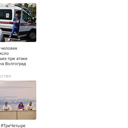
 человек
исло
их при атаке
на Волгоград
ЕСТВО
 #ТриЧетыре