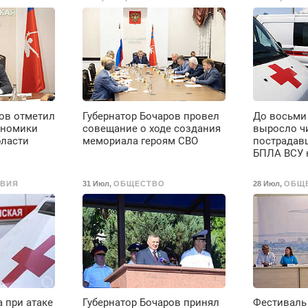
ров отметил
Губернатор Бочаров провел
До восьми
ономики
совещание о ходе создания
выросло ч
бласти
мемориала героям СВО
пострадавш
БПЛА ВСУ 
ВИЯ
31 Июл
,
ОБЩЕСТВО
28 Июл
,
ОБЩ
 при атаке
Губернатор Бочаров принял
Фестиваль