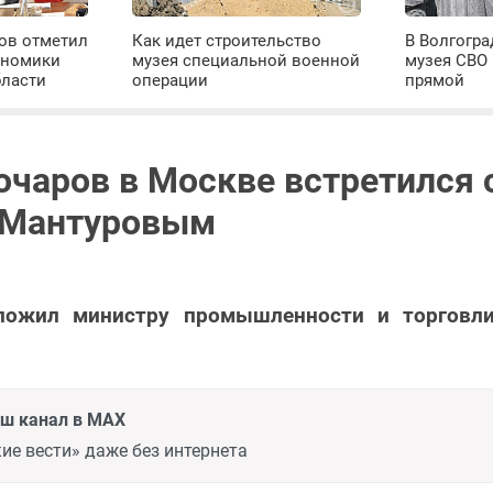
ров отметил
Как идет строительство
В Волгогра
ономики
музея специальной военной
музея СВО
бласти
операции
прямой
очаров в Москве встретился 
 Мантуровым
ложил министру промышленности и торговл
аш канал в MAX
ие вести» даже без интернета