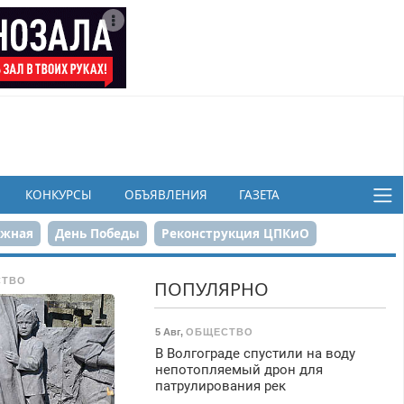
КОНКУРСЫ
ОБЪЯВЛЕНИЯ
ГАЗЕТА
ежная
День Победы
Реконструкция ЦПКиО
в
СТВО
ПОПУЛЯРНО
5 Авг
,
ОБЩЕСТВО
В Волгограде спустили на воду
непотопляемый дрон для
патрулирования рек