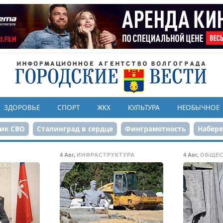
ЗДОРОВЬЕ
СПОРТ
ЖКХ
КУЛЬТУРА
НЕОБЫЧНОЕ
ик СВО
Сталинград в сердце
Финграмотность
Набер
а службе городу
80-летие Победы
Парк Героев-летчико
4 Авг
,
ИНФРАСТРУКТУРА
4 Авг
,
ОБЩЕ