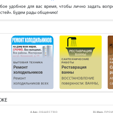
бое удобное для вас время, чтобы лично задать воп
естей». Будем рады общению!
САНТЕХНИЧЕСКИЕ
С
БЫТОВАЯ ТЕХНИКА
РАБОТЫ
Р
Ремонт
Реставрация
С
холодильников
ванны
р
М
Ремонт
ВОССТАНОВЛЕНИЕ
А
холодильников всех
поверхности: ВАННЫ,
с
марок на дому.
раковины,
р
подоконника. От
К
скола до полной
Н
КЖЕ
реставрации. 100%
результат.
4 Авг
,
ОБЩЕСТВО
31 Июл
,
ПРО