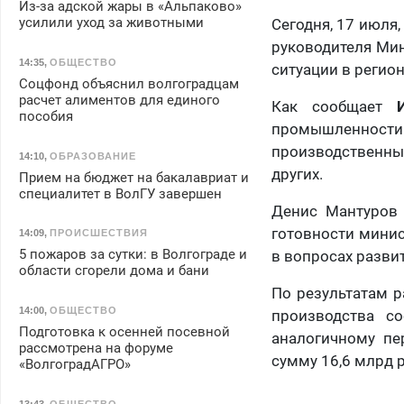
Из-за адской жары в «Альпаково»
усилили уход за животными
Сегодня, 17 июля
руководителя Ми
14:35
,
ОБЩЕСТВО
ситуации в регион
Соцфонд объяснил волгоградцам
расчет алиментов для единого
Как сообщает
пособия
промышленности
производственны
14:10
,
ОБРАЗОВАНИЕ
других.
Прием на бюджет на бакалавриат и
специалитет в ВолГУ завершен
Денис Мантуров 
готовности минис
14:09
,
ПРОИСШЕСТВИЯ
5 пожаров за сутки: в Волгограде и
в вопросах разв
области сгорели дома и бани
По результатам р
14:00
,
ОБЩЕСТВО
производства с
Подготовка к осенней посевной
аналогичному пе
рассмотрена на форуме
сумму 16,6 млрд р
«ВолгоградАГРО»
13:43
,
ОБЩЕСТВО