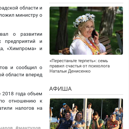
радской области и
ложил министру о
вал о развитии
х предприятий и
да, «Химпрома» и
«Перестаньте терпеть»: семь
правил счастья от психолога
ктов и сообщил о
Натальи Денисенко
ой области вперед
АФИША
е 2018 года объем
 по отношению к
атили налогов на
чаров
мантуров