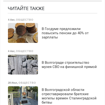
марок на дому, с
гарантией. Все р-ны.
ЧИТАЙТЕ ТАКЖЕ
Срочно. Без выходных.
Пенсионерам – скидки до
4 Авг
,
ОБЩЕСТВО
40%. Мастер со стажем.
В Госдуме предложили
повысить пенсии до 40% от
зарплаты
4 Авг
,
ОБЩЕСТВО
В Волгограде строительство
музея СВО на финишной прямой
28 Июл
,
ОБЩЕСТВО
В Волгоградской области
отреставрировали братские
могилы времен Сталинградской
битвы