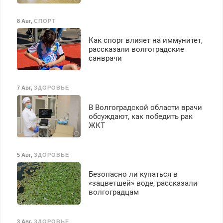
бесплатное обучение,
получение документов,
8 Авг
,
СПОРТ
работа инспектором по
транспортной
Как спорт влияет на иммунитет,
безопасности с з/п до
рассказали волгоградские
125000 руб.
санврачи
7 Авг
,
ЗДОРОВЬЕ
В Волгоградской области врачи
обсуждают, как победить рак
ЖКТ
5 Авг
,
ЗДОРОВЬЕ
Безопасно ли купаться в
«зацветшей» воде, рассказали
волгоградцам
3 Авг
,
ЗДОРОВЬЕ