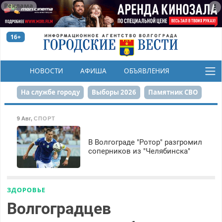
Реклама
16+
НОВОСТИ
АФИША
ОБЪЯВЛЕНИЯ
КОНКУРСЫ
На службе городу
Выборы 2026
Памятник СВО
Сталинград в сердце
Финграмотность
9 Авг
,
СПОРТ
Набережная
День Победы
Реконструкция ЦПКиО
В Волгограде "Ротор" разгромил
соперников из "Челябинска"
80-летие Победы
Парк Героев-летчиков
ЗДОРОВЬЕ
Волгоградцев