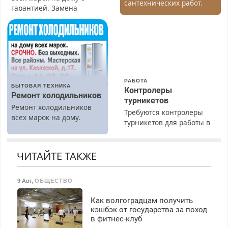
сантехнических работ.
гарантией. Замена
Быстро. Качественно.
резины. Качественно.
Недорого.
Недорого. Без выходных.
Все районы. Скидка.
Вызов бесплатный.
РАБОТА
БЫТОВАЯ ТЕХНИКА
Контролеры
Ремонт холодильников
турникетов
Ремонт холодильников
Требуются контролеры
всех марок на дому.
турникетов для работы в
Москве и Подмосковье
(мужчины, женщины).
Прием по ТК РФ. График
ЧИТАЙТЕ ТАКЖЕ
работы любой.
Бесплатное проживание.
9 Авг
,
ОБЩЕСТВО
З/п – до 96000 рублей до
вычета налогов.
Как волгоградцам получить
Ежемесячно
кэшбэк от государства за поход
выплачивается денежная
в фитнес-клуб
премия. Возможно