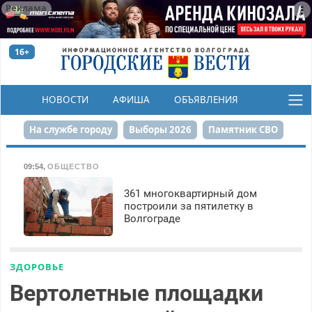
Реклама
16+
НОВОСТИ
АФИША
ОБЪЯВЛЕНИЯ
КОНКУРСЫ
На службе городу
Выборы 2026
Памятник СВО
Сталинград в сердце
Финграмотность
09:54
,
ОБЩЕСТВО
Набережная
День Победы
Реконструкция ЦПКиО
361 многоквартирный дом
построили за пятилетку в
Волгограде
80-летие Победы
Парк Героев-летчиков
ЗДОРОВЬЕ
Вертолетные площадки