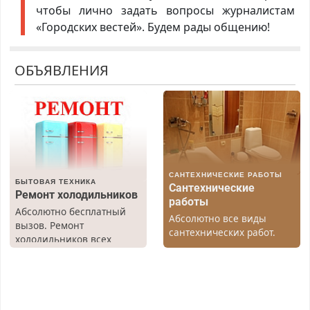
чтобы лично задать вопросы журналистам
«Городских вестей». Будем рады общению!
ОБЪЯВЛЕНИЯ
САНТЕХНИЧЕСКИЕ РАБОТЫ
БЫТОВАЯ ТЕХНИКА
Сантехнические
Ремонт холодильников
работы
Абсолютно бесплатный
Абсолютно все виды
вызов. Ремонт
сантехнических работ.
холодильников всех
Быстро. Качественно.
марок на дому, с
Недорого.
гарантией. Все р-ны.
Срочно. Без выходных.
Пенсионерам – скидки до
40%. Мастер со стажем.