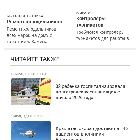
РАБОТА
БЫТОВАЯ ТЕХНИКА
Контролеры
Ремонт холодильников
турникетов
Ремонт холодильников
Требуются контролеры
всех марок на дому с
турникетов для работы в
гарантией. Замена
Москве и Подмосковье
резины. Качественно.
(мужчины, женщины).
Недорого. Без выходных.
Прием по ТК РФ. График
ЧИТАЙТЕ ТАКЖЕ
Все районы. Скидка.
работы любой.
Вызов бесплатный.
Бесплатное проживание.
12 Июл
,
ОБЩЕСТВО
З/п – до 96000 рублей до
вычета налогов.
32 ребенка госпитализировала
Ежемесячно
волгоградская санавиация с
выплачивается денежная
начала 2026 года
премия. Возможно
бесплатное обучение,
получение документов,
8 Июл
,
ЗДОРОВЬЕ
работа инспектором по
транспортной
Крылатая скорая доставила 146
безопасности с з/п до
пациентов в клиники
125000 руб.
Волгограда