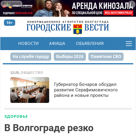
Реклама
16+
НОВОСТИ
АФИША
ОБЪЯВЛЕНИЯ
КОНКУРСЫ
На службе городу
Выборы 2026
Памятник СВО
Сталинград в сердце
Финграмотность
12:25
,
ОБЩЕСТВО
Набережная
День Победы
Реконструкция ЦПКиО
Губернатор Бочаров обсудил
развитие Серафимовичского
района и новые проекты
80-летие Победы
Парк Героев-летчиков
ЗДОРОВЬЕ
В Волгограде резко