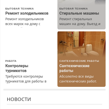
БЫТОВАЯ ТЕХНИКА
БЫТОВАЯ ТЕХНИКА
Ремонт холодильников
Стиральные машины
Ремонт холодильников
Ремонт стиральных
всех марок на дому с
машин на дому. Выезд и
гарантией. Замена
диагностика бесплатно.
резины. Качественно.
Предусмотрены скидки.
Недорого. Без выходных.
Все районы. Скидка.
Вызов бесплатный.
РАБОТА
САНТЕХНИЧЕСКИЕ РАБОТЫ
Контролеры
Сантехнические
турникетов
работы
Требуются контролеры
Абсолютно все виды
турникетов для работы в
сантехнических работ.
Москве и Подмосковье
Быстро. Качественно.
(мужчины, женщины).
Недорого.
Прием по ТК РФ. График
НОВОСТИ
работы любой.
Бесплатное проживание.