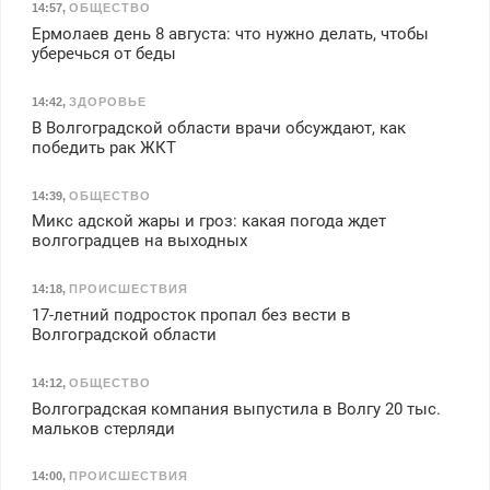
З/п – до 96000 рублей до
14:57
,
ОБЩЕСТВО
вычета налогов.
Ермолаев день 8 августа: что нужно делать, чтобы
Ежемесячно
уберечься от беды
выплачивается денежная
премия. Возможно
14:42
,
ЗДОРОВЬЕ
бесплатное обучение,
В Волгоградской области врачи обсуждают, как
получение документов,
победить рак ЖКТ
работа инспектором по
транспортной
14:39
,
ОБЩЕСТВО
безопасности с з/п до
Микс адской жары и гроз: какая погода ждет
125000 руб.
волгоградцев на выходных
14:18
,
ПРОИСШЕСТВИЯ
17-летний подросток пропал без вести в
Волгоградской области
14:12
,
ОБЩЕСТВО
Волгоградская компания выпустила в Волгу 20 тыс.
мальков стерляди
14:00
,
ПРОИСШЕСТВИЯ