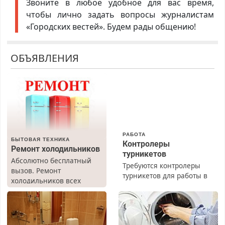
Звоните в любое удобное для вас время,
чтобы лично задать вопросы журналистам
«Городских вестей». Будем рады общению!
ОБЪЯВЛЕНИЯ
РАБОТА
БЫТОВАЯ ТЕХНИКА
Контролеры
Ремонт холодильников
турникетов
Абсолютно бесплатный
Требуются контролеры
вызов. Ремонт
турникетов для работы в
холодильников всех
Москве и Подмосковье
марок на дому, с
(мужчины, женщины).
гарантией. Все р-ны.
Прием по ТК РФ. График
Срочно. Без выходных.
работы любой.
Пенсионерам – скидки до