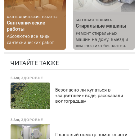
Бесплатное проживание.
40%. Мастер со стажем.
З/п – до 96000 рублей до
вычета налогов.
САНТЕХНИЧЕСКИЕ РАБОТЫ
Ежемесячно
БЫТОВАЯ ТЕХНИКА
Сантехнические
выплачивается денежная
Стиральные машины
работы
премия. Возможно
Ремонт стиральных
Абсолютно все виды
бесплатное обучение,
машин на дому. Выезд и
сантехнических работ.
получение документов,
диагностика бесплатно.
Быстро. Качественно.
работа инспектором по
Предусмотрены скидки.
Недорого.
транспортной
ЧИТАЙТЕ ТАКЖЕ
безопасности с з/п до
125000 руб.
5 Авг
,
ЗДОРОВЬЕ
Безопасно ли купаться в
«зацветшей» воде, рассказали
волгоградцам
3 Авг
,
ЗДОРОВЬЕ
Плановый осмотр помог спасти