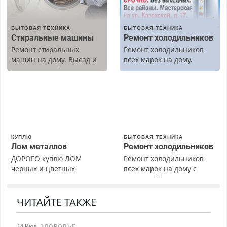
БЫТОВАЯ ТЕХНИКА
БЫТОВАЯ ТЕХНИКА
Стиральные машины
Ремонт холодильников
Ремонт стиральных
Ремонт холодильников
машин на дому. Выезд и
всех марок на дому.
диагностика бесплатно.
Предусмотрены скидки.
КУПЛЮ
БЫТОВАЯ ТЕХНИКА
Лом металлов
Ремонт холодильников
ДОРОГО куплю ЛОМ
Ремонт холодильников
черных и цветных
всех марок на дому с
металлов, вывозим сами.
гарантией. Замена
резины. Качественно.
Недорого. Без выходных.
ЧИТАЙТЕ ТАКЖЕ
Все районы. Скидка.
Вызов бесплатный.
14 Июл
,
ЗДОРОВЬЕ