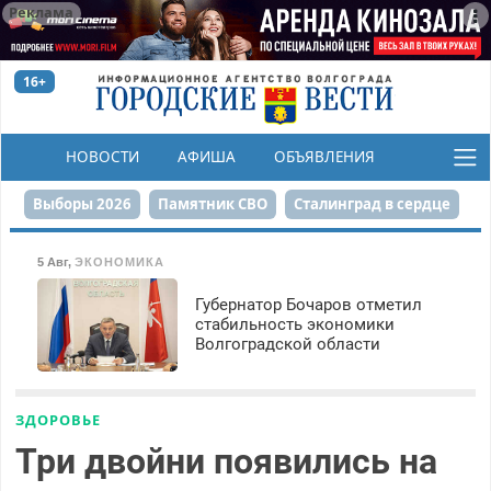
Реклама
16+
НОВОСТИ
АФИША
ОБЪЯВЛЕНИЯ
КОНКУРСЫ
Выборы 2026
Памятник СВО
Сталинград в сердце
Финграмотность
Набережная
День Победы
5 Авг
,
ЭКОНОМИКА
Реконструкция ЦПКиО
На службе городу
Губернатор Бочаров отметил
стабильность экономики
Волгоградской области
80-летие Победы
Парк Героев-летчиков
ЗДОРОВЬЕ
Три двойни появились на