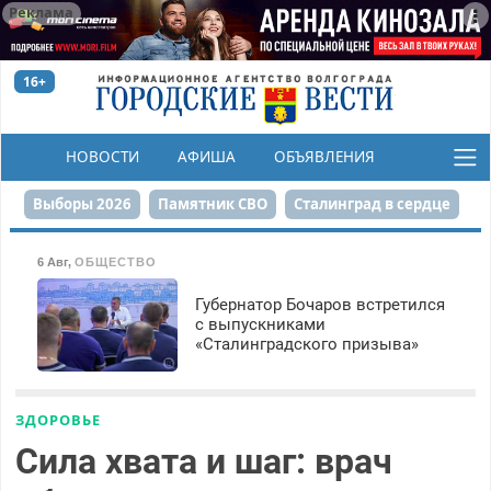
Реклама
16+
НОВОСТИ
АФИША
ОБЪЯВЛЕНИЯ
КОНКУРСЫ
Выборы 2026
Памятник СВО
Сталинград в сердце
Финграмотность
Набережная
День Победы
6 Авг
,
ОБЩЕСТВО
Реконструкция ЦПКиО
На службе городу
Губернатор Бочаров встретился
с выпускниками
«Сталинградского призыва»
80-летие Победы
Парк Героев-летчиков
ЗДОРОВЬЕ
Сила хвата и шаг: врач