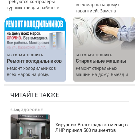
Требуются контролеры
всех марок на дому с
турникетов для работы в
гарантией. Замена
Москве и Подмосковье
резины. Качественно.
(мужчины, женщины).
Недорого. Без выходных.
Прием по ТК РФ. График
Все районы. Скидка.
работы любой.
Вызов бесплатный.
Бесплатное проживание.
З/п – до 96000 рублей до
вычета налогов.
БЫТОВАЯ ТЕХНИКА
БЫТОВАЯ ТЕХНИКА
Ежемесячно
Ремонт холодильников
Стиральные машины
выплачивается денежная
Ремонт холодильников
Ремонт стиральных
премия. Возможно
всех марок на дому.
машин на дому. Выезд и
бесплатное обучение,
диагностика бесплатно.
получение документов,
Предусмотрены скидки.
работа инспектором по
ЧИТАЙТЕ ТАКЖЕ
транспортной
безопасности с з/п до
125000 руб.
6 Авг
,
ЗДОРОВЬЕ
Хирург из Волгограда за месяц в
ЛНР принял 500 пациентов