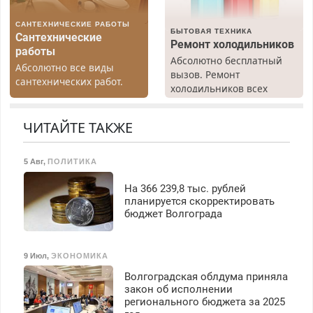
САНТЕХНИЧЕСКИЕ РАБОТЫ
БЫТОВАЯ ТЕХНИКА
Сантехнические
Ремонт холодильников
работы
Абсолютно бесплатный
Абсолютно все виды
вызов. Ремонт
сантехнических работ.
холодильников всех
Быстро. Качественно.
марок на дому, с
Недорого.
гарантией. Все р-ны.
ЧИТАЙТЕ ТАКЖЕ
Срочно. Без выходных.
Пенсионерам – скидки до
40%. Мастер со стажем.
5 Авг
,
ПОЛИТИКА
На 366 239,8 тыс. рублей
планируется скорректировать
бюджет Волгограда
9 Июл
,
ЭКОНОМИКА
Волгоградская облдума приняла
закон об исполнении
регионального бюджета за 2025