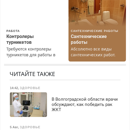
Недорого. Без выходных.
Все районы. Скидка.
Вызов бесплатный.
РАБОТА
САНТЕХНИЧЕСКИЕ РАБОТЫ
Контролеры
Сантехнические
турникетов
работы
Требуются контролеры
Абсолютно все виды
турникетов для работы в
сантехнических работ.
Москве и Подмосковье
Быстро. Качественно.
(мужчины, женщины).
Недорого.
Прием по ТК РФ. График
ЧИТАЙТЕ ТАКЖЕ
работы любой.
Бесплатное проживание.
14:42
,
ЗДОРОВЬЕ
З/п – до 96000 рублей до
вычета налогов.
В Волгоградской области врачи
Ежемесячно
обсуждают, как победить рак
выплачивается денежная
ЖКТ
премия. Возможно
бесплатное обучение,
получение документов,
5 Авг
,
ЗДОРОВЬЕ