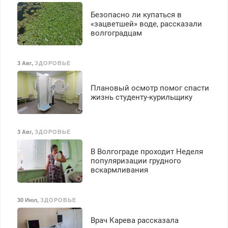
работа инспектором по
транспортной
Безопасно ли купаться в
безопасности с з/п до
«зацветшей» воде, рассказали
125000 руб.
волгоградцам
3 Авг
,
ЗДОРОВЬЕ
Плановый осмотр помог спасти
жизнь студенту-курильщику
3 Авг
,
ЗДОРОВЬЕ
В Волгограде проходит Неделя
популяризации грудного
вскармливания
30 Июл
,
ЗДОРОВЬЕ
Врач Карева рассказала